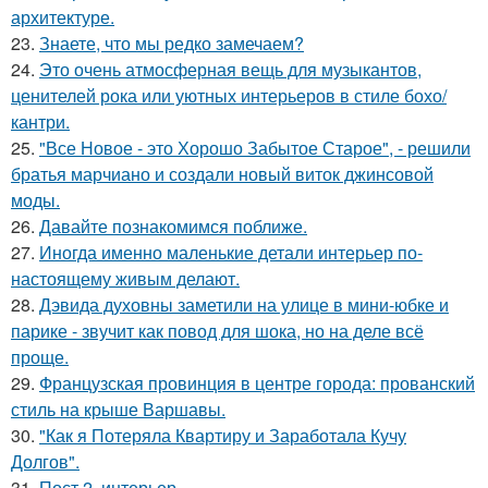
архитектуре.
23.
Знаете, что мы редко замечаем?
24.
Это очень атмосферная вещь для музыкантов,
ценителей рока или уютных интерьеров в стиле бохо/
кантри.
25.
"Все Новое - это Хорошо Забытое Старое", - решили
братья марчиано и создали новый виток джинсовой
моды.
26.
Давайте познакомимся поближе.
27.
Иногда именно маленькие детали интерьер по-
настоящему живым делают.
28.
Дэвида духовны заметили на улице в мини-юбке и
парике - звучит как повод для шока, но на деле всё
проще.
29.
Французская провинция в центре города: прованский
стиль на крыше Варшавы.
30.
"Как я Потеряла Квартиру и Заработала Кучу
Долгов".
31.
Пост 2. интерьер.