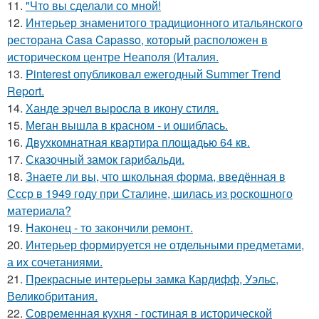
11.
"Что вы сделали со мной!
12.
Интерьер знаменитого традиционного итальянского
ресторана Casa Capasso, который расположен в
историческом центре Неаполя (Италия.
13.
Pinterest опубликовал ежегодный Summer Trend
Report.
14.
Ханде эрчел выросла в икону стиля.
15.
Меган вышла в красном - и ошиблась.
16.
Двухкомнатная квартира площадью 64 кв.
17.
Сказочный замок гарибальди.
18.
Знаете ли вы, что школьная форма, введённая в
Ссср в 1949 году при Сталине, шилась из роскошного
материала?
19.
Наконец - то закончили ремонт.
20.
Интерьер формируется не отдельными предметами,
а их сочетаниями.
21.
Прекрасные интерьеры замка Кардифф, Уэльс,
Великобритания.
22.
Современная кухня - гостиная в исторической