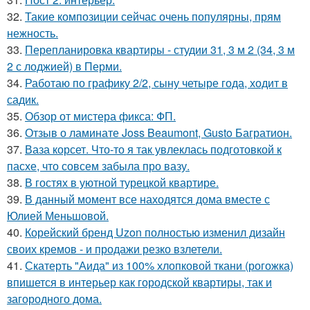
32.
Такие композиции сейчас очень популярны, прям
нежность.
33.
Перепланировка квартиры - студии 31, 3 м 2 (34, 3 м
2 с лоджией) в Перми.
34.
Работаю по графику 2/2, сыну четыре года, ходит в
садик.
35.
Обзор от мистера фикса: ФП.
36.
Отзыв о ламинате Joss Beaumont, Gusto Багратион.
37.
Ваза корсет. Что-то я так увлеклась подготовкой к
пасхе, что совсем забыла про вазу.
38.
В гостях в уютной турецкой квартире.
39.
В данный момент все находятся дома вместе с
Юлией Меньшовой.
40.
Корейский бренд Uzon полностью изменил дизайн
своих кремов - и продажи резко взлетели.
41.
Скатерть "Аида" из 100% хлопковой ткани (рогожка)
впишется в интерьер как городской квартиры, так и
загородного дома.