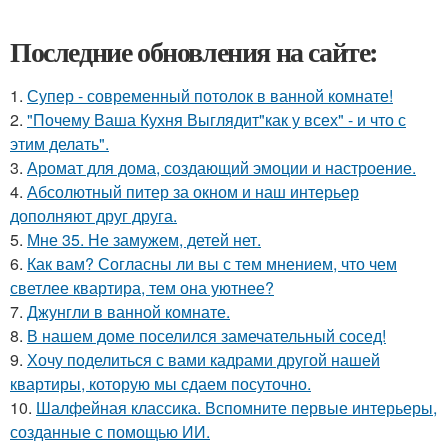
Последние обновления на сайте:
1.
Супер - современный потолок в ванной комнате!
2.
"Почему Ваша Кухня Выглядит"как у всех" - и что с
этим делать".
3.
Аромат для дома, создающий эмоции и настроение.
4.
Абсолютный питер за окном и наш интерьер
дополняют друг друга.
5.
Мне 35. Не замужем, детей нет.
6.
Как вам? Согласны ли вы с тем мнением, что чем
светлее квартира, тем она уютнее?
7.
Джунгли в ванной комнате.
8.
В нашем доме поселился замечательный сосед!
9.
Хочу поделиться с вами кадрами другой нашей
квартиры, которую мы сдаем посуточно.
10.
Шалфейная классика. Вспомните первые интерьеры,
созданные с помощью ИИ.