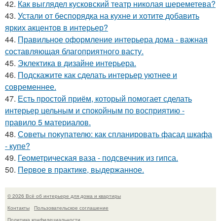
42.
Как выглядел кусковский театр николая шереметева?
43.
Устали от беспорядка на кухне и хотите добавить
ярких акцентов в интерьер?
44.
Правильное оформление интерьера дома - важная
составляющая благоприятного васту.
45.
Эклектика в дизайне интерьера.
46.
Подскажите как сделать интерьер уютнее и
современнее.
47.
Есть простой приём, который помогает сделать
интерьер цельным и спокойным по восприятию -
правило 5 материалов.
48.
Советы покупателю: как спланировать фасад шкафа
- купе?
49.
Геометрическая ваза - подсвечник из гипса.
50.
Первое в практике, выдержанное.
© 2026 Всё об интерьере для дома и квартиры
Контакты
Пользовательское соглашение
Политика конфидециальности