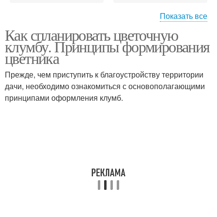
Показать все
Как спланировать цветочную
Цветник на даче
Места для цветника
клумбу. Принципы формирования
цветника
Прежде, чем приступить к благоустройству территории
дачи, необходимо ознакомиться с основополагающими
Почвы для цветника
Будущий цветник
принципами оформления клумб.
Руки для начинающих
Цветники для дачи
схемы
Растения для цветника
Осенний цветник