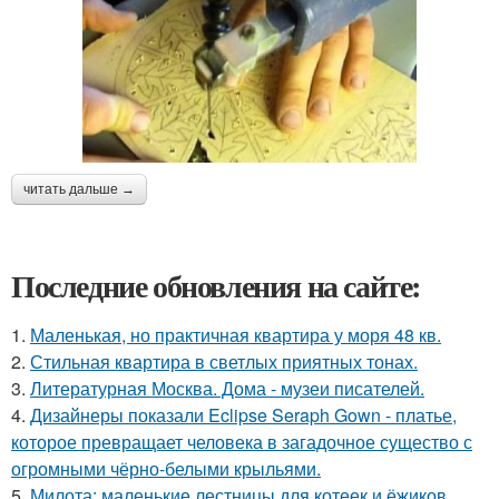
читать дальше →
Последние обновления на сайте:
1.
Маленькая, но практичная квартира у моря 48 кв.
2.
Стильная квартира в светлых приятных тонах.
3.
Литературная Москва. Дома - музеи писателей.
4.
Дизайнеры показали Eclipse Seraph Gown - платье,
которое превращает человека в загадочное существо с
огромными чёрно-белыми крыльями.
5.
Милота: маленькие лестницы для котеек и ёжиков