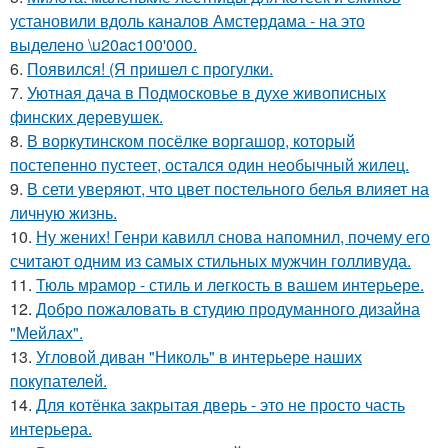
установили вдоль каналов Амстердама - на это
выделено \u20ac100'000.
6.
Появился! (Я пришел с прогулки.
7.
Уютная дача в Подмосковье в духе живописных
финских деревушек.
8.
В воркутинском посёлке воргашор, который
постепенно пустеет, остался один необычный жилец.
9.
В сети уверяют, что цвет постельного белья влияет на
личную жизнь.
10.
Ну жених! Генри кавилл снова напомнил, почему его
считают одним из самых стильных мужчин голливуда.
11.
Тюль мрамор - стиль и лeгкость в вашем интерьере.
12.
Добро пожаловать в студию продуманного дизайна
"Мейлах".
13.
Угловой диван "Николь" в интерьере наших
покупателей.
14.
Для котёнка закрытая дверь - это не просто часть
интерьера.