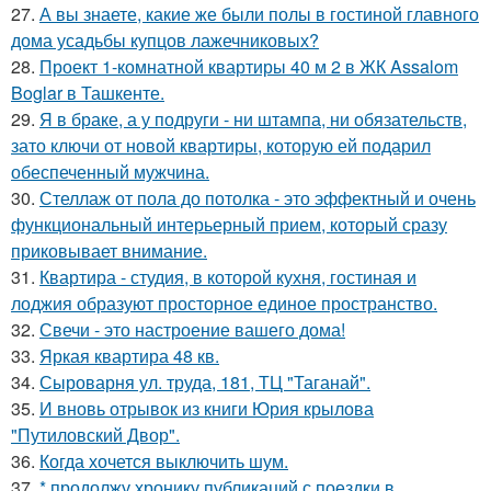
27.
А вы знаете, какие же были полы в гостиной главного
дома усадьбы купцов лажечниковых?
28.
Проект 1-комнатной квартиры 40 м 2 в ЖК Assalom
Boglar в Ташкенте.
29.
Я в браке, а у подруги - ни штампа, ни обязательств,
зато ключи от новой квартиры, которую ей подарил
обеспеченный мужчина.
30.
Стеллаж от пола до потолка - это эффектный и очень
функциональный интерьерный прием, который сразу
приковывает внимание.
31.
Квартира - студия, в которой кухня, гостиная и
лоджия образуют просторное единое пространство.
32.
Свечи - это настроение вашего дома!
33.
Яркая квартира 48 кв.
34.
Сыроварня ул. труда, 181, ТЦ "Таганай".
35.
И вновь отрывок из книги Юрия крылова
"Путиловский Двор".
36.
Когда хочется выключить шум.
37.
* продолжу хронику публикаций с поездки в