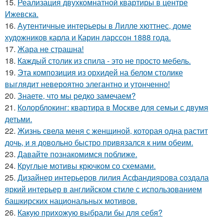
15.
Реализация двухкомнатной квартиры в центре
Ижевска.
16.
Аутентичные интерьеры в Лилле хюттнес, доме
художников карла и Карин ларссон 1888 года.
17.
Жара не страшна!
18.
Каждый столик из спила - это не просто мебель.
19.
Эта композиция из орхидей на белом столике
выглядит невероятно элегантно и утонченно!
20.
Знаете, что мы редко замечаем?
21.
Колорблокинг: квартира в Москве для семьи с двумя
детьми.
22.
Жизнь свела меня с женщиной, которая одна растит
дочь, и я довольно быстро привязался к ним обеим.
23.
Давайте познакомимся поближе.
24.
Круглые мотивы крючком со схемами.
25.
Дизайнер интерьеров лилия Асфандиярова создала
яркий интерьер в английском стиле с использованием
башкирских национальных мотивов.
26.
Какую прихожую выбрали бы для себя?