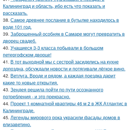
Калининград и область, ибо есть что показать и
рассказать.
38.
Самое древнее послание в бутылке находилось в
воде 101 год.
39.
Заброшенный особняк в Самаре могут превратить в
дворец свадеб.
40.
Учащиеся 3-3 класса побывали в большом
петергофском дворце!
41.
В тот выходной мы с сестрой засиделись на кухне
допоздна, обсуждали новости и потягивали лёгкое вино.
42.
Ветлуга. Вроде и рядом, а каждая поездка дарит
какие то новые открытия.
43.
Зендея решила пойти по пути осознанного
потребления - и это прекрасно.
44.
Проект 1-комнатной квартиры 46 м 2 в ЖК Атлантис в
Калининграде.
45.
Легенды мирового рока украсили фасады домов в
елизаветино.