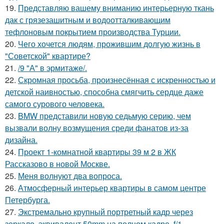
19.
Представляю вашему вниманию интерьерную ткань
дак с грязезашитным и водоотталкивающим
тефлоновым покрытием производства Турции.
20.
Чего хочется людям, прожившим долгую жизнь в
"Советской" квартире?
21.
/9 "А" в эрмитаже/.
22.
Скромная просьба, произнесённая с искренностью и
детской наивностью, способна смягчить сердце даже
самого сурового человека.
23.
BMW представили новую седьмую серию, чем
вызвали волну возмущения среди фанатов из-за
дизайна.
24.
Проект 1-комнатной квартиры 39 м 2 в ЖК
Рассказово в новой Москве.
25.
Меня волнуют два вопроса.
26.
Атмосферный интерьер квартиры в самом центре
Петербурга.
27.
Экстремально крупный портретный кадр через
зеркало, эквивалент 50mm на полном кадре, f/1.