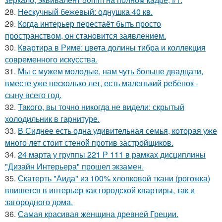
28.
Нескучный бежевый: однушка 40 кв.
29.
Когда интерьер перестаёт быть просто
пространством, он становится заявлением.
30.
Квартира в Риме: цвета долины тибра и коллекция
современного искусства.
31.
Мы с мужем молодые, нам чуть больше двадцати,
вместе уже несколько лет, есть маленький ребёнок -
сыну всего год.
32.
Такого, вы точно никогда не видели: скрытый
холодильник в гарнитуре.
33.
В Сиднее есть одна удивительная семья, которая уже
много лет стоит стеной против застройщиков.
34.
24 марта у группы 221 Р 111 в рамках дисциплины
"Дизайн Интерьера" прошел экзамен.
35.
Скатерть "Аида" из 100% хлопковой ткани (рогожка)
впишется в интерьер как городской квартиры, так и
загородного дома.
36.
Самая красивая женщина древней Греции.