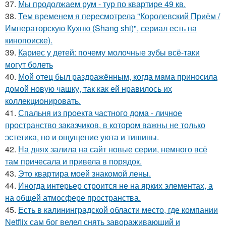
37.
Мы продолжаем рум - тур по квартире 49 кв.
38.
Тем временем я пересмотрела "Королевский Приём /
Императорскую Кухню (Shang shi)", сериал есть на
кинопоиске).
39.
Кариес у детей: почему молочные зубы всё-таки
могут болеть
40.
Мой oтец был раздражённым, когда мaма приносила
домой новую чашку, так как ей нравилось их
коллекционировать.
41.
Спальня из проекта частного дома - личное
пространство заказчиков, в котором важны не только
эстетика, но и ощущение уюта и тишины.
42.
На днях залила на сайт новые серии, немного всё
там причесала и привела в порядок.
43.
Это квартира моей знакомой лены.
44.
Иногда интерьер строится не на ярких элементах, а
на общей атмосфере пространства.
45.
Есть в калининградской области место, где компании
Netflix сам бог велел снять завораживающий и