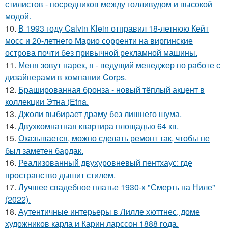
стилистов - посредников между голливудом и высокой
модой.
10.
В 1993 году Calvin Klein отправил 18-летнюю Кейт
мосс и 20-летнего Марио сорренти на виргинские
острова почти без привычной рекламной машины.
11.
Меня зовут нарек, я - ведущий менеджер по работе с
дизайнерами в компании Corps.
12.
Брашированная бронза - новый тёплый акцент в
коллекции Этна (Etna.
13.
Джоли выбирает драму без лишнего шума.
14.
Двухкомнатная квартира площадью 64 кв.
15.
Оказывается, можно сделать ремонт так, чтобы не
был заметен бардак.
16.
Реализованный двухуровневый пентхаус: где
пространство дышит стилем.
17.
Лучшее свадебное платье 1930-х "Смерть на Ниле"
(2022).
18.
Аутентичные интерьеры в Лилле хюттнес, доме
художников карла и Карин ларссон 1888 года.