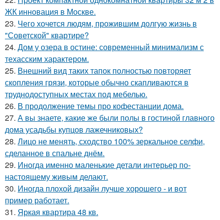
ЖК инновация в Москве.
23.
Чего хочется людям, прожившим долгую жизнь в
"Советской" квартире?
24.
Дом у озера в остине: современный минимализм с
техасским характером.
25.
Внешний вид таких тапок полностью повторяет
скопления грязи, которые обычно скапливаются в
труднодоступных местах под мебелью.
26.
В продолжение темы про кофестанции дома.
27.
А вы знаете, какие же были полы в гостиной главного
дома усадьбы купцов лажечниковых?
28.
Лицо не менять, сходство 100% зеркальное селфи,
сделанное в спальне днём.
29.
Иногда именно маленькие детали интерьер по-
настоящему живым делают.
30.
Иногда плохой дизайн лучше хорошего - и вот
пример работает.
31.
Яркая квартира 48 кв.