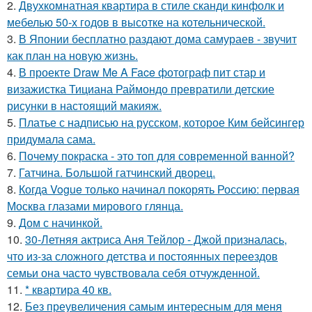
2.
Двухкомнатная квартира в стиле сканди кинфолк и
мебелью 50-х годов в высотке на котельнической.
3.
В Японии бесплатно раздают дома самураев - звучит
как план на новую жизнь.
4.
В проекте Draw Me A Face фотограф пит стар и
визажистка Тициана Раймондо превратили детские
рисунки в настоящий макияж.
5.
Платье с надписью на русском, которое Ким бейсингер
придумала сама.
6.
Почему покраска - это топ для современной ванной?
7.
Гатчина. Большой гатчинский дворец.
8.
Когда Vogue только начинал покорять Россию: первая
Москва глазами мирового глянца.
9.
Дом с начинкой.
10.
30-Летняя актриса Аня Тейлор - Джой призналась,
что из-за сложного детства и постоянных переездов
семьи она часто чувствовала себя отчужденной.
11.
* квартира 40 кв.
12.
Без преувеличения самым интересным для меня