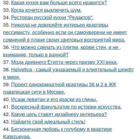
32.
Какая кухня вам больше всего нравится?
33.
Когда хочется выключить шум.
34.
Ресторан русской кухни "Редактор".
35.
Никогда не доверяйте интерьер квартиры
пессимисту, особенно если он самоуверени не имеет
сомнений в плане своих цветовых восприятий мира.
36.
Что можно сделать из плитки, кроме стен, и не ,
внимание, только в ванной?
37.
Мода древнего Египта через призму ХХI века.
38.
Helvetica - самый узнаваемый и влиятельный шрифт
в мире.
39.
Проект однокомнатной квартиры 36 м 2 в ЖК
павелецкая сити в Москве.
40.
Исаак левитан и его краски из глины.
41.
Воскресный факультатив по истории искусства.
42.
Какую цель ставят дизайнеру интерьера?
43.
Найдите свой идеальный стиль!
44.
Бесконечная любовь к голубому в квартире
Katezuevaa.