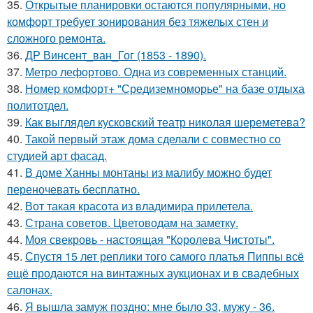
35.
Открытые планировки остаются популярными, но
комфорт требует зонирования без тяжелых стен и
сложного ремонта.
36.
ДР Винсент_ван_Гог (1853 - 1890).
37.
Метро лефортово. Одна из современных станций.
38.
Номер комфорт+ "Средиземноморье" на базе отдыха
политотдел.
39.
Как выглядел кусковский театр николая шереметева?
40.
Такой первый этаж дома сделали с совместно со
студией арт фасад.
41.
В доме Ханны монтаны из малибу можно будет
переночевать бесплатно.
42.
Вот такая красота из владимира прилетела.
43.
Страна советов. Цветоводам на заметку.
44.
Моя свекровь - настоящая "Королева Чистоты".
45.
Спустя 15 лет реплики того самого платья Пиппы всё
ещё продаются на винтажных аукционах и в свадебных
салонах.
46.
Я вышла замуж поздно: мне было 33, мужу - 36.