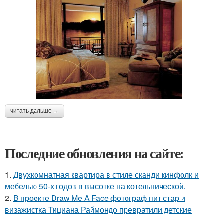
читать дальше →
Последние обновления на сайте:
1.
Двухкомнатная квартира в стиле сканди кинфолк и
мебелью 50-х годов в высотке на котельнической.
2.
В проекте Draw Me A Face фотограф пит стар и
визажистка Тициана Раймондо превратили детские