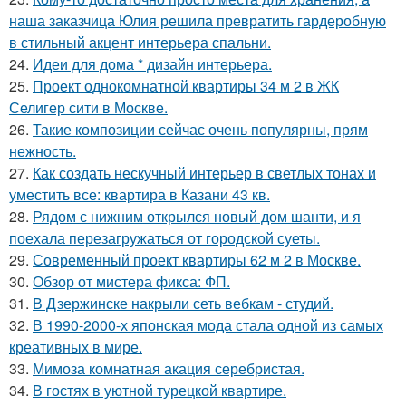
наша заказчица Юлия решила превратить гардеробную
в стильный акцент интерьера спальни.
24.
Идеи для дома * дизайн интерьера.
25.
Проект однокомнатной квартиры 34 м 2 в ЖК
Селигер сити в Москве.
26.
Такие композиции сейчас очень популярны, прям
нежность.
27.
Как создать нескучный интерьер в светлых тонах и
уместить все: квартира в Казани 43 кв.
28.
Рядом с нижним открылся новый дом шанти, и я
поехала перезагружаться от городской суеты.
29.
Современный проект квартиры 62 м 2 в Москве.
30.
Обзор от мистера фикса: ФП.
31.
В Дзержинске накрыли сеть вебкам - студий.
32.
В 1990-2000-х японская мода стала одной из самых
креативных в мире.
33.
Мимоза комнатная акация серебристая.
34.
В гостях в уютной турецкой квартире.