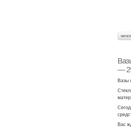
читат
Ваз
— 2
Вазы 
Стекл
матер
Сегод
средс
Вас ж