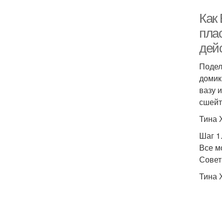
Как
пла
дей
Подел
домик
вазу 
сшейт
Тина 
Шаг 1
Все м
Совет
Тина 