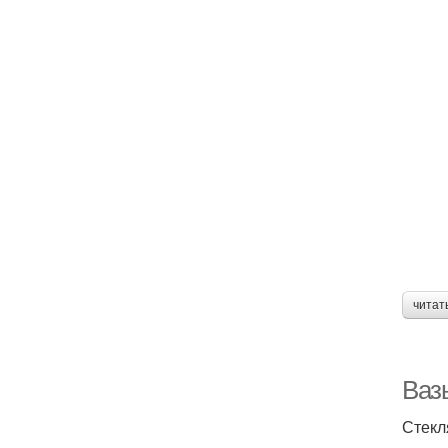
читат
Вазы
Стекл