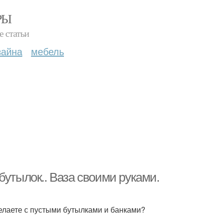
РЫ
е статьи
зайна
мебель
бутылок.. Ваза своими руками.
делаете с пустыми бутылками и банками?