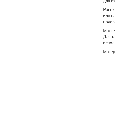
для и
Распи
или н
подар
Масте
Для т
испол
Мате