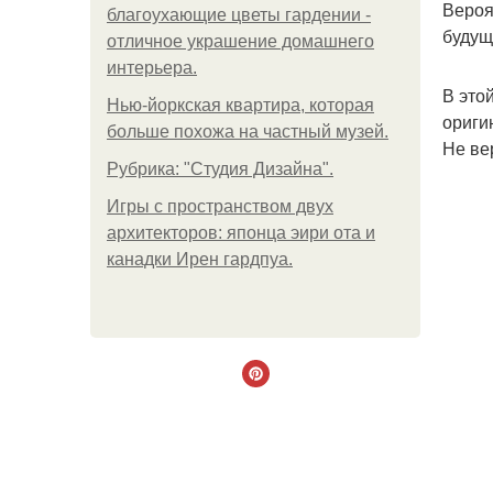
Вероя
благоухающие цветы гардении -
будущ
отличное украшение домашнего
интерьера.
В это
Нью-йоркская квартира, которая
ориги
больше похожа на частный музей.
Не ве
Рубрика: "Студия Дизайна".
Игры с пространством двух
архитекторов: японца эири ота и
канадки Ирен гардпуа.