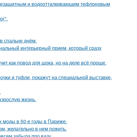
язезашитным и водоотталкивающим тефлоновым
ог".
в спальне днём.
ональный интерьерный прием, который сразу
чит как повод для шока, но на деле всё проще.
чки и туфли, покажут на специальной выставке,
.
взрослую жизнь.
х моды в 50-е годы в Париже.
ом, желательно в нем пожить.
совсем забыла про вазу.