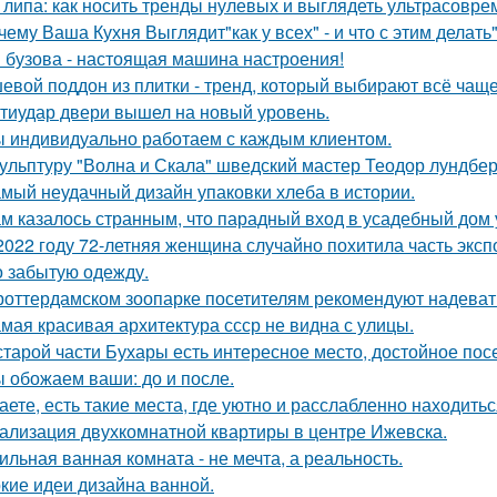
 липа: как носить тренды нулевых и выглядеть ультрасовре
чему Ваша Кухня Выглядит"как у всех" - и что с этим делать"
 бузова - настоящая машина настроения!
евой поддон из плитки - тренд, который выбирают всё чаще
тиудар двери вышел на новый уровень.
 индивидуально работаем с каждым клиентом.
ульптуру "Волна и Скала" шведский мастер Теодор лундберг
мый неудачный дизайн упаковки хлеба в истории.
м казалось странным, что парадный вход в усадебный дом 
2022 году 72-летняя женщина случайно похитила часть эксп
о забытую одежду.
роттердамском зоопарке посетителям рекомендуют надеват
мая красивая архитектура ссср не видна с улицы.
старой части Бухары есть интересное место, достойное по
 обожаем ваши: до и после.
аете, есть такие места, где уютно и расслабленно находитьс
ализация двухкомнатной квартиры в центре Ижевска.
ильная ванная комната - не мечта, а реальность.
кие идеи дизайна ванной.