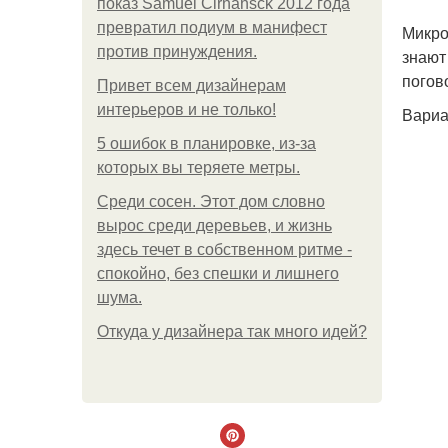
показ Samuel Cirnansck 2012 года
превратил подиум в манифест
Микро
против принуждения.
знают
погов
Привет всем дизайнерам
интерьеров и не только!
Вариа
5 ошибок в планировке, из-за
которых вы теряете метры.
Среди сосен. Этот дом словно
вырос среди деревьев, и жизнь
здесь течет в собственном ритме -
спокойно, без спешки и лишнего
шума.
Откуда у дизайнера так много идей?