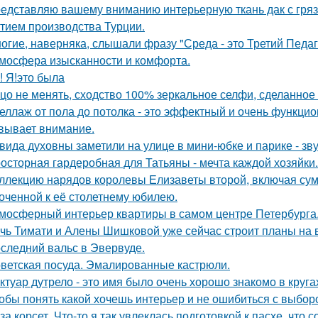
едставляю вашему вниманию интерьерную ткань дак с гр
тием производства Турции.
огие, наверняка, слышали фразу "Среда - это Третий Педаг
мосфера изысканности и комфорта.
! Я!это была
цо не менять, сходство 100% зеркальное селфи, сделанное 
еллаж от пола до потолка - это эффектный и очень функци
вывает внимание.
вида духовны заметили на улице в мини-юбке и парике - зву
осторная гардеробная для Татьяны - мечта каждой хозяйки.
ллекцию нарядов королевы Елизаветы второй, включая сумо
оченной к её столетнему юбилею.
мосферный интерьер квартиры в самом центре Петербурга
чь Тимати и Алены Шишковой уже сейчас строит планы на 
следний вальс в Эвервуде.
ветская посуда. Эмалированные кастрюли.
ктуар дутрело - это имя было очень хорошо знакомо в круга
обы понять какой хочешь интерьер и не ошибиться с выбор
за корсет. Что-то я так увлеклась подготовкой к пасхе, что 