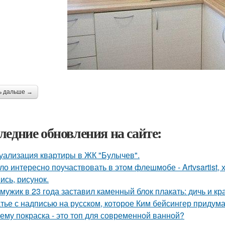
ь дальше →
ледние обновления на сайте:
уализация квартиры в ЖК "Булычев".
ло интересно поучаствовать в этом флешмобе - Artvsartist, 
ись, рисунок.
 мужик в 23 года заставил каменный блок плакать: дичь и 
тье с надписью на русском, которое Ким бейсингер придума
ему покраска - это топ для современной ванной?