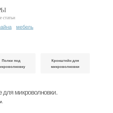
РЫ
е статьи
зайна
мебель
Полки под
Кронштейн для
икроволновку
микроволновки
е для микроволновки.
и.