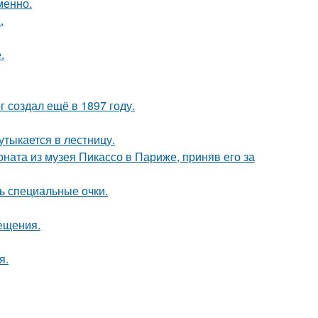
менно.
.
.
 создал ещё в 1897 году.
утыкается в лестницу.
оната из музея Пикассо в Париже, приняв его за
ь специальные очки.
сещения.
я.