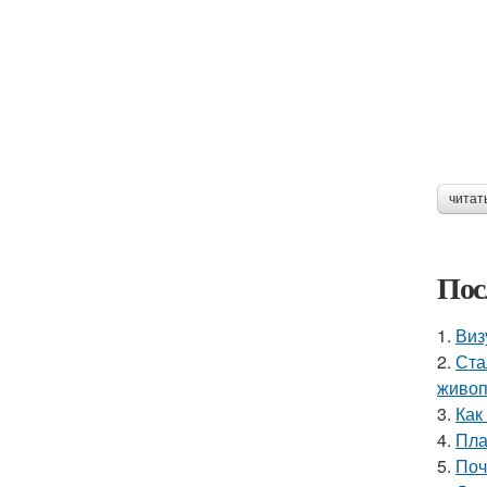
читат
Пос
1.
Виз
2.
Ста
живоп
3.
Как
4.
Пла
5.
Поч