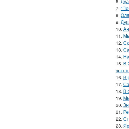
6.
Дуа
7.
"По
8.
Оля
9.
Душ
10.
Ан
11.
Мы
12.
Ск
13.
Са
14.
На
15.
В 
чью-т
16.
В 
17.
Са
18.
В 
19.
Мы
20.
Зн
21.
Ре
22.
Ст
23.
Яр