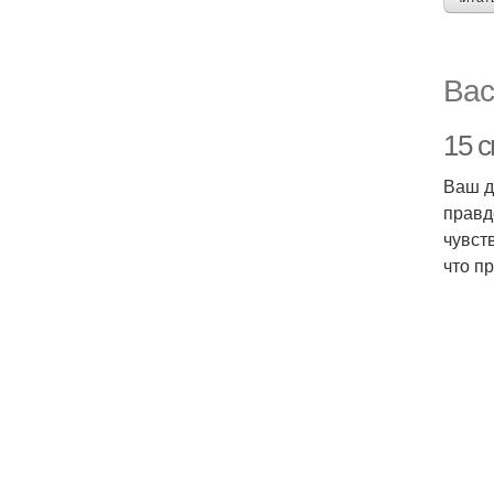
Вас
15 
Ваш д
правд
чувст
что пр