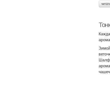
читат
Тонк
Кажда
арома
Зимой
веточ
Шалфе
арома
чашеч