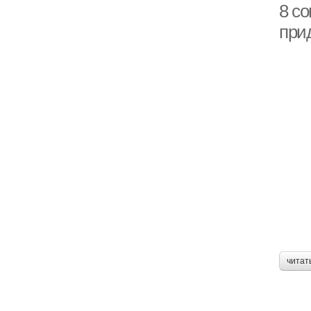
8 со
прид
читат