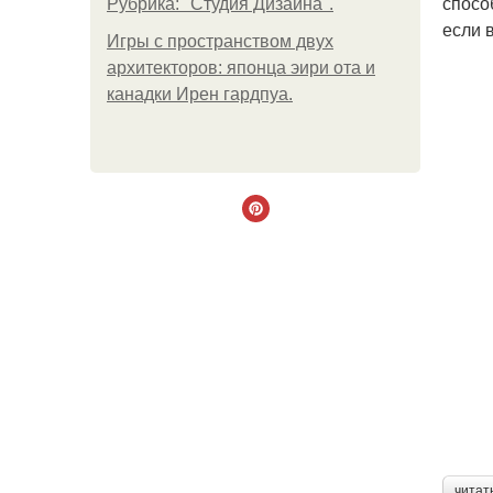
спосо
Рубрика: "Студия Дизайна".
если 
Игры с пространством двух
архитекторов: японца эири ота и
канадки Ирен гардпуа.
читат