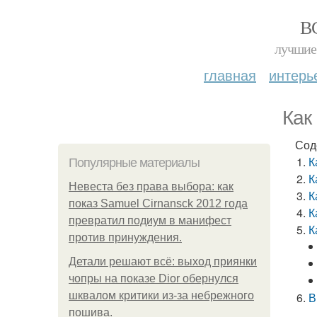
В
лучшие 
главная
интерь
Как
Сод
К
Популярные материалы
К
Невеста без права выбора: как
К
показ Samuel Cirnansck 2012 года
К
превратил подиум в манифест
К
против принуждения.
Детали решают всё: выход приянки
чопры на показе Dior обернулся
шквалом критики из-за небрежного
В
пошива.