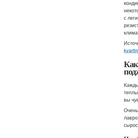
конди
некот
с лег
резис
клима
Источ
kvarti
Как
под
Кажды
теплы
вы чу
Очень
лавро
сырос