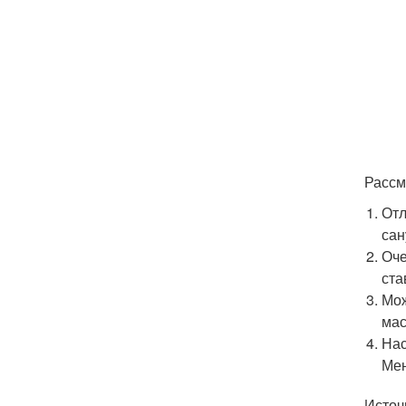
Рассм
Отл
сан
Оче
ста
Мож
мас
Нас
Мен
Источ