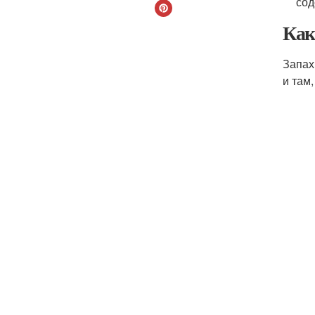
сод
Как
Запах
и там,