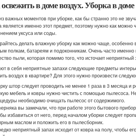
 освежить в доме воздух. Уборка в доме
из важных моментов при уборке, как бы странно это не звуч
а является именно этот предмет, поэтому нужно как можно 
нением уксуса или соды.
райтесь делать влажную уборку как можно чаще, особенно в
ым полкам, батареям и подоконникам. Очень часто именно 
ество пыли, которая помимо того, что источает неприятный 
ют в себя неприятные запахи следующие предметы интерьер
ить воздух в квартире? Для этого нужно произвести следу
рку штор следует проводить не менее 1 раза в 3 месяца и 
кую мебель и ковры нужно чистить с помощью пылесоса. Не 
цедуры необходимо очищать пылесос от содержимого.
ерняка вы замечали, что при работе этого бытового прибор
бы избавиться от него, перед началом уборки следует про
рным маслом и положить его в пылесборник.
едко неприятный запах исходит от ковра на полу, чтобы ег