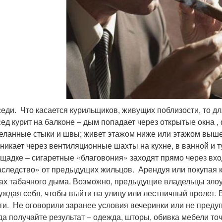
еди. Что касается курильщиков, живущих поблизости, то д
ед курит на балконе – дым попадает через открытые окна ,
еланные стыки и швы; живет этажом ниже или этажом выше,
никает через вентиляционные шахты на кухне, в ванной и т
щадке – сигаретные «благовония» заходят прямо через вхо
следство» от предыдущих жильцов. Арендуя или покупая к
ах табачного дыма. Возможно, предыдущие владельцы злоу
уждая себя, чтобы выйти на улицу или лестничный пролет. 
ти. Не оговорили заранее условия вечеринки или не предупр
да получайте результат – одежда, шторы, обивка мебели то