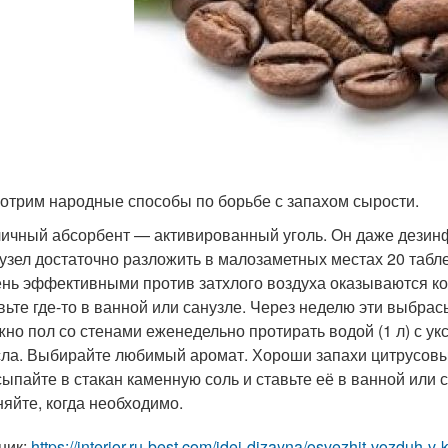
отрим народные способы по борьбе с запахом сырости.
ичный абсорбент — активированный уголь. Он даже дезин
узел достаточно разложить в малозаметных местах 20 табле
нь эффективными против затхлого воздуха оказываются ко
вьте где-то в ванной или санузле. Через неделю эти выбра
но пол со стенами еженедельно протирать водой (1 л) с укс
ла. Выбирайте любимый аромат. Хороши запахи цитрусовы
ыпайте в стакан каменную соль и ставьте её в ванной или 
яйте, когда необходимо.
ник:
https://interior.ru-best.com/idei-dizayna/osvezhit-vozduh-v