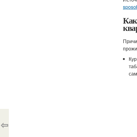
sposo
Как
ква
Причи
прожи
Кур
таб
сам
⇦