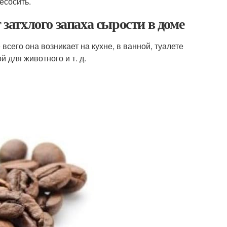
есосить.
 затхлого запаха сырости в доме
всего она возникает на кухне, в ванной, туалете
й для животного и т. д.