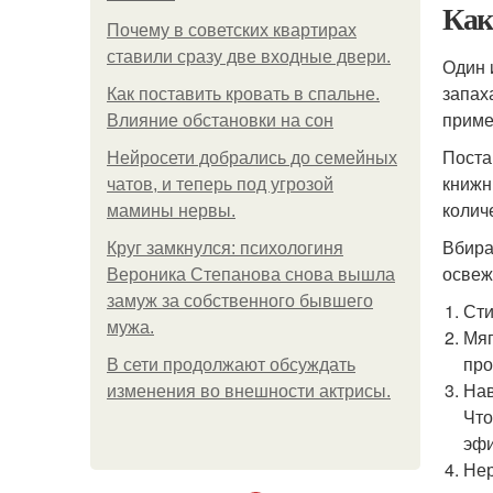
Как
Почему в советских квартирах
ставили сразу две входные двери.
Один 
запах
Как поставить кровать в спальне.
приме
Влияние обстановки на сон
Поста
Нейросети добрались до семейных
книжн
чатов, и теперь под угрозой
колич
мамины нервы.
Вбира
Круг замкнулся: психологиня
освеж
Вероника Степанова снова вышла
замуж за собственного бывшего
Сти
мужа.
Мяг
про
В сети продолжают обсуждать
Нав
изменения во внешности актрисы.
Что
эфи
Нер