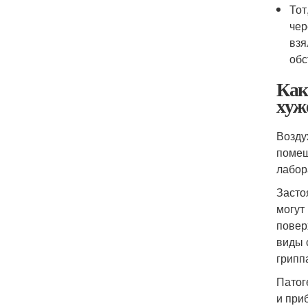
Тот
чер
взя
обс
Как
хуж
Возду
помещ
лабор
Засто
могут
повер
виды 
грипп
Патог
и при