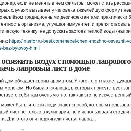
ционер, если не менять в нем фильтры, может стать рассад
орых случаях вызывает у человека тяжелейшую форму пневм
ионеллёзом традиционными дезинфектантами практически 
тентность организма, улучшая иммунитет, и препятствоват
тическую технику, не допускать застоев теплой воды (напри
ник:
https://interior.ru-best.com/mebel/chem-mozhno-osvezhit
re-bez-bytovoy-himii
 освежить воздух с помощью лаврового
жечь лавровый лист в доме
й дом обладает своим ароматом. У кого-то он пахнет духам
м молоком. Но бывают жилища, в которых присутствует зап
вствуете себя там очень уютно, так как это не искусственны
 может быть, что эти люди знают способ, которым пользова
вый лист не только в кулинарии, но и использовали его дл
ти. Для этого они поджигали листья лавра…