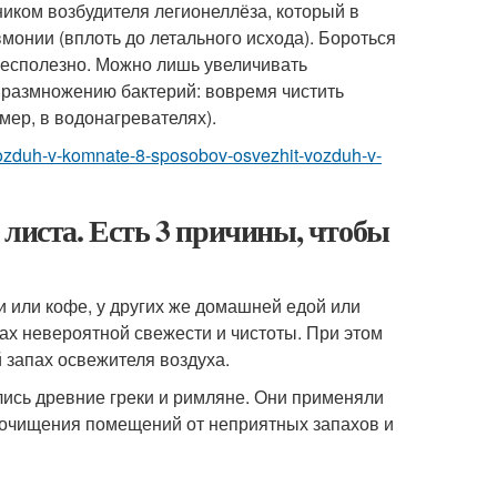
ником возбудителя легионеллёза, который в
онии (вплоть до летального исхода). Бороться
бесполезно. Можно лишь увеличивать
ь размножению бактерий: вовремя чистить
мер, в водонагревателях).
-vozduh-v-komnate-8-sposobov-osvezhit-vozduh-v-
 листа. Есть 3 причины, чтобы
и или кофе, у других же домашней едой или
ах невероятной свежести и чистоты. При этом
й запах освежителя воздуха.
лись древние греки и римляне. Они применяли
я очищения помещений от неприятных запахов и