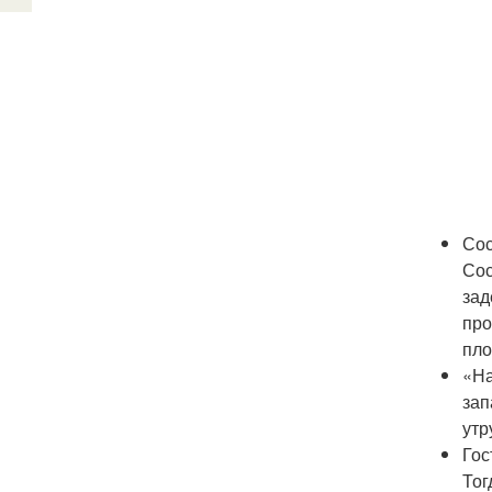
Сос
Сос
зад
про
пло
«На
зап
утр
Гос
Тог