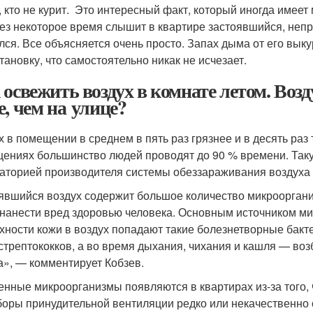
, кто не курит. Это интересный факт, который иногда имеет 
ез некоторое время слышит в квартире застоявшийся, непри
лся. Все объясняется очень просто. Запах дыма от его вы
тановку, что самостоятельно никак не исчезает.
 освежить воздух в комнате летом. Возд
е, чем на улице?
х в помещении в среднем в пять раз грязнее и в десять раз
ениях большинство людей проводят до 90 % времени. Так
аторией производителя системы обеззараживания воздуха 
явшийся воздух содержит большое количество микрооргани
 нанести вред здоровью человека. Основным источником ми
хности кожи в воздух попадают такие болезнетворные бакте
стрептококков, а во время дыхания, чихания и кашля — воз
а», — комментирует Кобзев.
енные микроорганизмы появляются в квартирах из-за того,
боры принудительной вентиляции редко или некачественно