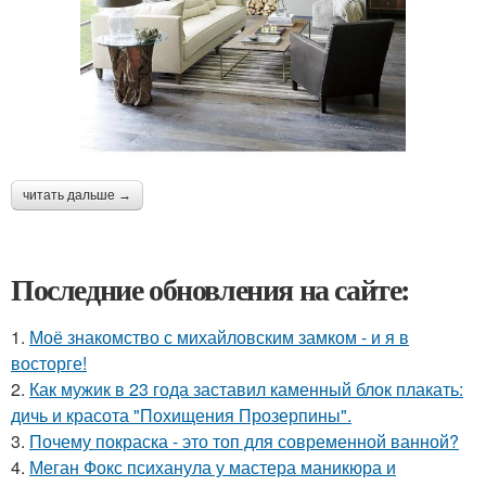
читать дальше →
Последние обновления на сайте:
1.
Моё знакомство с михайловским замком - и я в
восторге!
2.
Как мужик в 23 года заставил каменный блок плакать:
дичь и красота "Похищения Прозерпины".
3.
Почему покраска - это топ для современной ванной?
4.
Меган Фокс психанула у мастера маникюра и