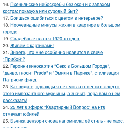
16.
Пхеньянские небоскрёбы без окон и с запахом
костра: показуха или суровый быт?
17.
Боишься ошибиться с цветом в интерьере?
18.
Неочевидные минусы жихни в квартире в большом
городе.
19.
Свадебные платья 1920-х годов.
20.
Живем с картинами!
21.
Знаете, что мне особенно нравится в свече
"Прибой"?
22.
Героини кинокартин "Секс в Большом Городе",
"дьявол носит Prada" и "Эмили в Париже", стилизация
Патрисии филд.
23.
Как видите, однажды я не смогла отвести взгляд от
этого импозантного мужчины, а значит, пора вам о нём
рассказать!
24.
25 лет в эфире: "Квартирный Вопрос" на нтв
отмечает юбилей!
25.
Бьянка цензори снова напомнила: её стиль - не хаос,
а стратегия.