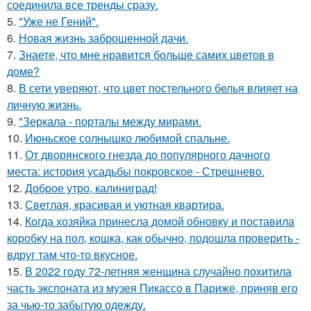
соединила все тренды сразу.
5.
"Уже не Гений".
6.
Новая жизнь заброшенной дачи.
7.
Знаете, что мне нравится больше самих цветов в
доме?
8.
В сети уверяют, что цвет постельного белья влияет на
личную жизнь.
9.
"Зеркала - порталы между мирами.
10.
Июньское солнышко любимой спальне.
11.
От дворянского гнезда до популярного дачного
места: история усадьбы покровское - Стрешнево.
12.
Доброе утро, калиниград!
13.
Светлая, красивая и уютная квартира.
14.
Когда хозяйка принесла домой обновку и поставила
коробку на пол, кошка, как обычно, подошла проверить -
вдруг там что-то вкусное.
15.
В 2022 году 72-летняя женщина случайно похитила
часть экспоната из музея Пикассо в Париже, приняв его
за чью-то забытую одежду.