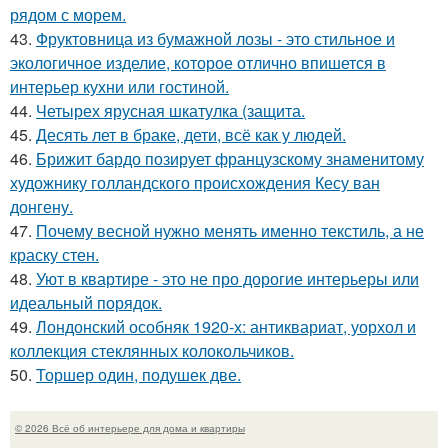
рядом с морем.
43.
Фруктовница из бумажной лозы - это стильное и
экологичное изделие, которое отлично впишется в
интерьер кухни или гостиной.
44.
Четырех ярусная шкатулка (защита.
45.
Десять лет в браке, дети, всё как у людей.
46.
Брижит бардо позирует французскому знаменитому
художнику голландского происхождения Кесу ван
донгену.
47.
Почему весной нужно менять именно текстиль, а не
краску стен.
48.
Уют в квартире - это не про дорогие интерьеры или
идеальный порядок.
49.
Лондонский особняк 1920-х: антиквариат, уорхол и
коллекция стеклянных колокольчиков.
50.
Торшер один, подушек две.
© 2026 Всё об интерьере для дома и квартиры