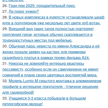
26.
Гран-при 2025: поощрительный приз.
27.
Ли порог нужен?
28.
В новых комплексах в кудепсте устанавливали шкаф
купе в популярном уже несколько лет цвете дуб вотан.
29.
Внешний вид таких тапок полностью повторяет
скопления грязи, которые обычно скапливаются в
труднодоступных местах под мебелью.
30.
Обычная пара: невеста по имени Александра и её
жених подали заявку на кастинг для примерки
свадебного платья в рамках промо фильма A24.
31.
Никогда не доверяйте интерьер квартиры
пессимисту, особенно если он самоуверени не имеет
сомнений в плане своих цветовых восприятий мира.
32.
Модель Lumio M скрытого монтажа в алюминиевом
профиле в интерьере покупателя - jтличное решение
для гардеробной!
33.
Учащиеся 3-3 класса побывали в большом
петергофском дворце!