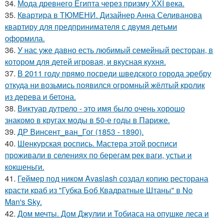
34.
Мода древнего Египта через призму ХХI века.
35.
Квартира в ТЮМЕНИ. Дизайнер Анна Селиванова
квартиру для предпринимателя с двумя детьми
оформила.
36.
У нас уже давно есть любимый семейный ресторан, в
котором для детей игровая, и вкусная кухня.
37.
В 2011 году прямо посреди шведского города эребру
откуда ни возьмись появился огромный жёлтый кролик
из дерева и бетона.
38.
Виктуар дутрело - это имя было очень хорошо
знакомо в кругах моды в 50-е годы в Париже.
39.
ДР Винсент_ван_Гог (1853 - 1890).
40.
Шенкурская роспись. Мастера этой росписи
проживали в селениях по берегам рек ваги, устьи и
кокшеньги.
41.
Геймер под ником Avaslash создал копию ресторана
красти краб из "Губка Боб Квадратные Штаны" в No
Man's Sky.
42.
Дом мечты. Дом Джулии и Тобиаса на опушке леса и