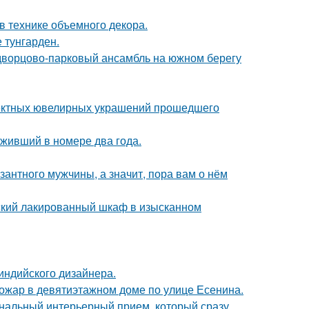
 технике объемного декора.
 тунгарден.
 дворцово-парковый ансамбль на южном берегу
ектных ювелирных украшений прошедшего
оживший в номере два года.
озантного мужчины, а значит, пора вам о нём
тский лакированный шкаф в изысканном
индийского дизайнера.
пожар в девятиэтажном доме по улице Есенина.
ональный интерьерный прием, который сразу