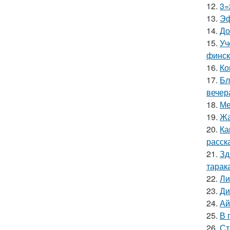
12.
3=
13.
Эф
14.
До
15.
Уч
финск
16.
Ко
17.
Бл
вечер
18.
Ме
19.
Жа
20.
Ка
расск
21.
Зд
тарак
22.
Ли
23.
Ди
24.
Ай
25.
В 
26.
Ст