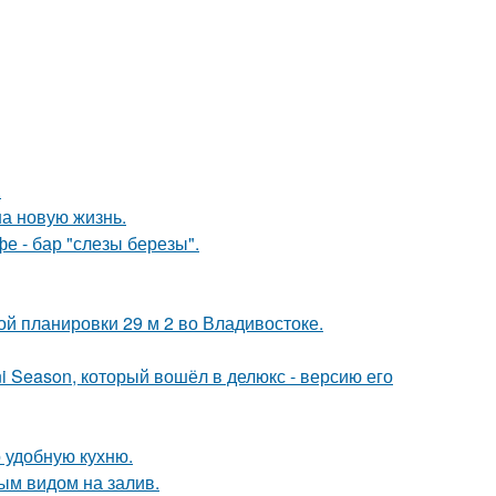
.
на новую жизнь.
фе - бар "слезы березы".
ой планировки 29 м 2 во Владивостоке.
i Season, который вошёл в делюкс - версию его
 удобную кухню.
ым видом на залив.