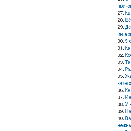
прико
27.
Кв
28.
Её
29.
Де
интер
30.
5 
31.
Ка
32.
Кс
33.
Та
34.
Ра
35.
Же
катег
36.
Кв
37.
Ин
38.
У 
39.
На
40.
Ва
нежны