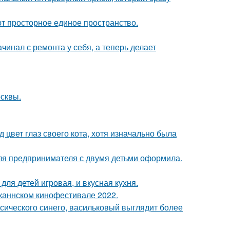
уют просторное единое пространство.
ачинал с ремонта у себя, а теперь делает
осквы.
 цвет глаз своего кота, хотя изначально была
я предпринимателя с двумя детьми оформила.
ля детей игровая, и вкусная кухня.
каннском кинофестивале 2022.
ссического синего, васильковый выглядит более