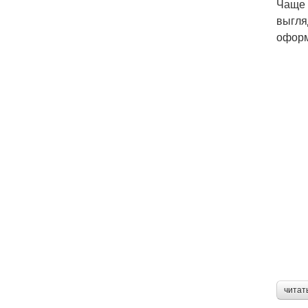
Чаще 
выгля
оформ
читат