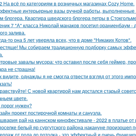
2 На всё по категориям в розничных магазинах Cozy Home.
фектные интерьерные вазы ручной работы, выполненные в
м блогера. Квартира шведского блогера петры в Стокгольме
еник 7 "А" класса Николай манаков посетил ораниенбаум -
ого залива.
гда-то она 5 лет уверяла всех, что в доме "Никаких Котов".
естяще! Мы собираем традиционную подборку самых эфф
а.
тровые завалы мусора: что оставил после себя геймер, пр
ра не страшна!
к видите, однажды я не смогла отвести взгляд от этого имп
азать!
равствуйте! С новой квартирой нам достался старый сове
аньем цвете.
 порог нужен?
зайн проект постирочной комнаты и санузла.
швария рай на каннском кинофестивале - 2022 в платье от 
поселке белый яр сургутского района накануне произошел 
еллаж от пола до потолка - это эффектный и очень функци