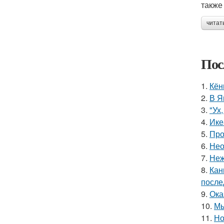
также
читат
Пос
1.
Кён
2.
В Я
3.
"Ух
4.
Ике
5.
Про
6.
Нео
7.
Неж
8.
Кан
после
9.
Ока
10.
Мы
11.
Но