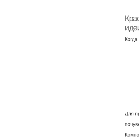
Кра
иде
Когда
Для п
почув
Компо