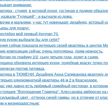
вывает внимание.
артира - студия, в которой кухня, гостиная и лоджия образ
 назвали "Гулящей" - и выгнали из дома.
вочки и мальчики, у нас тут новенькая: дизайнер, который н
ьеры для подруг.
сентября мой первый Ironman 70.
кую кухню выбрали бы для себя?
ения собчак показала интерьер своей квартиры в центре М
кие композиции сейчас очень популярны, прям нежность.
ботаю по графику 2/2, сыну четыре года, ходит в садик.
нщина обновила интерьер кухни, подобрав краску точно под
орически против питомца.
артира в ТЮМЕНИ. Дизайнер Анна Селиванова квартиру дл
терьер однокомнатной квартиры 46 м 2 в Краснодаре.
нас уже давно есть любимый семейный ресторан, в котором д
стоящее "Воплощение Гламура": Алессандра амбросио на 
сильковый цвет - оттенок синей гаммы, но в отличие от кла
м и жизнерадостным: