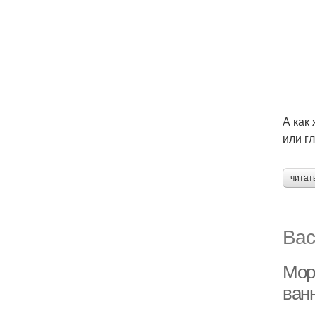
А как
или г
читат
Вас
Морс
ван