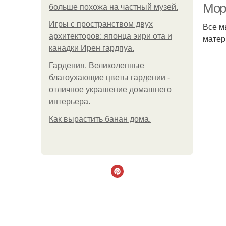
Мор
больше похожа на частный музей.
Игры с пространством двух
Все м
архитекторов: японца эири ота и
матер
канадки Ирен гардпуа.
Гардения. Великолепные
благоухающие цветы гардении -
отличное украшение домашнего
интерьера.
Как вырастить банан дома.