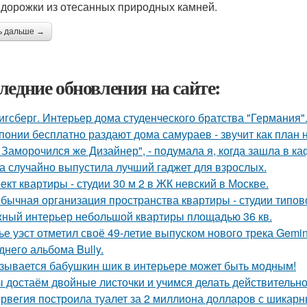
 дорожки из отесанных природных камней.
ь дальше →
ледние обновления на сайте:
игсберг. Интерьер дома студенческого братства "Германия"
понии бесплатно раздают дома самураев - звучит как план 
, Заморочился же Дизайнер", - подумала я, когда зашла в ка
а случайно выпустила лучший гаджет для взрослых.
ект квартиры - студии 30 м 2 в ЖК невский в Москве.
бычная организация пространства квартиры - студии типов
ный интерьер небольшой квартиры площадью 36 кв.
ье уэст отметил своё 49-летие выпуском нового трека Gemin
днего альбома Bully.
зывается бабушкин шик в интерьере может быть модным!
 достаём двойные листочки и учимся делать действительно
рвегия построила туалет за 2 миллиона долларов с шикарн