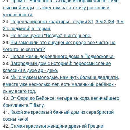
33.
Промпт: Внешность. Создай изображение в стиле
высокой моды, с акцентом на эстетику роскоши и
утончённости.
34.
Перепланировка квартиры - студии 31, 3 м 2 (34, 3 м
2 с лоджией) в Перми.
35.
Не всем нужен "Воздух" в интерьере.
36.
Вы замечали это ощущение: вроде всё чисто, но
чего-то не хватает?
37.
Новая жизнь деревянного дома в Подмосковье.
38.
Загородный дом с историей: переосмысление
классики в духе ар - деко.
39.
Мы с мужем молодые, нам чуть больше двадцати,
вместе уже несколько лет, есть маленький ребёнок -
сыну всего год.
40.
От Одри до Бейонсе: четыре выхода величайшего
бриллианта Tiffany.
41.
Какой же красивый банный дом из серебристой
сосны кело!
42.
Самая красивая женщина древней Греции.