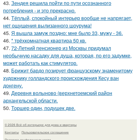
43.
Зендея решила пойти по пути осознанного
потребления - и это прекрасно.
44.
Тёплый, спокойный интерьер вообще не напрягает,
нет ощущения вылизанного шоурума!
45.
Я вышла замуж поздно: мне было 33, мужу - 36.
46.
* трёхкомнатная квартира 50 кв.
47.
72-Летний пенсионер из Москвы придумал
необычную насадку для душа, которая, по его задумке,
может работать как стимулятор.
48.
Брижит бардо позирует французскому знаменитому
художнику голландского происхождения Кесу ван
донгену.
49.
Деревня волыново (верхнетоемский район
архангельской области.
50.
Торшер один, подушек две.
© 2026 Всё об интерьере для дома и квартиры
Контакты
Пользовательское соглашение
Политика конфидециальности