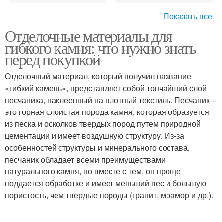
Показать все
Отделочные материалы для
Камень для отделки
Камень к стене
гибкого камня: что нужно знать
перед покупкой
Отделочный материал, который получил название
«гибкий камень», представляет собой тончайший слой
Гибкие камни
песчаника, наклеенный на плотный текстиль. Песчаник –
это горная слоистая порода камня, которая образуется
из песка и осколков твердых пород путем природной
цементации и имеет воздушную структуру. Из-за
особенностей структуры и минерального состава,
песчаник обладает всеми преимуществами
натурального камня, но вместе с тем, он проще
поддается обработке и имеет меньший вес и большую
пористость, чем твердые породы (гранит, мрамор и др.).