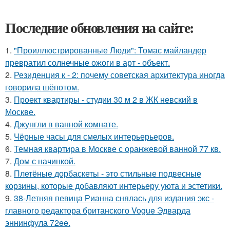
Последние обновления на сайте:
1.
"Проиллюстрированные Люди": Томас майландер
превратил солнечные ожоги в арт - объект.
2.
Резиденция к - 2: почему советская архитектура иногда
говорила шёпотом.
3.
Проект квартиры - студии 30 м 2 в ЖК невский в
Москве.
4.
Джунгли в ванной комнате.
5.
Чёрные часы для смелых интерьерьеров.
6.
Темная квартира в Москве с оранжевой ванной 77 кв.
7.
Дом с начинкой.
8.
Плетёные дорбаскеты - это стильные подвесные
корзины, которые добавляют интерьеру уюта и эстетики.
9.
38-Летняя певица Рианна снялась для издания экс -
главного редактора британского Vogue Эдварда
эннинфула 72ee.