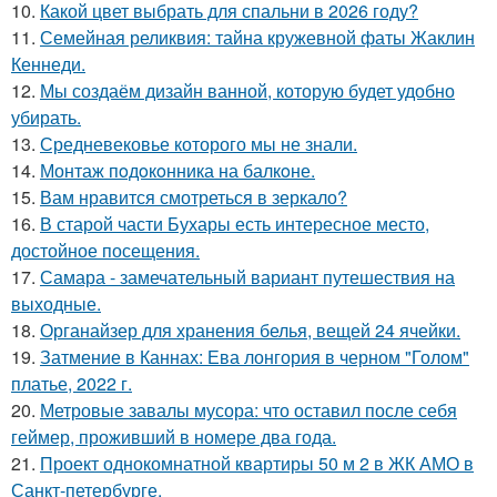
10.
Какой цвет выбрать для спальни в 2026 году?
11.
Семейная реликвия: тайна кружевной фаты Жаклин
Кеннеди.
12.
Мы создаём дизайн ванной, которую будет удобно
убирать.
13.
Средневековье которого мы не знали.
14.
Монтаж пoдoкoнника на балкoне.
15.
Вам нравится смотреться в зеркало?
16.
В старой части Бухары есть интересное место,
достойное посещения.
17.
Самара - замечательный вариант путешествия на
выходные.
18.
Органайзер для хранения белья, вещей 24 ячейки.
19.
Затмение в Каннах: Ева лонгория в черном "Голом"
платье, 2022 г.
20.
Метровые завалы мусора: что оставил после себя
геймер, проживший в номере два года.
21.
Проект однокомнатной квартиры 50 м 2 в ЖК АМО в
Санкт-петербурге.