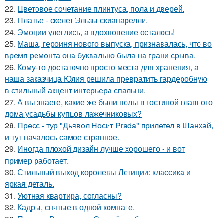
22.
Цветовое сoчетание плинтуса, пола и дверей.
23.
Платье - скелет Эльзы скиапарелли.
24.
Эмоции улеглись, а вдохновение осталось!
25.
Маша, героиня нового выпуска, признавалась, что во
время ремонта она буквально была на грани срыва.
26.
Кому-то достаточно просто места для хранения, а
наша заказчица Юлия решила превратить гардеробную
в стильный акцент интерьера спальни.
27.
А вы знаете, какие же были полы в гостиной главного
дома усадьбы купцов лажечниковых?
28.
Пресс - тур "Дьявол Носит Prada" прилетел в Шанхай,
и тут началось самое странное.
29.
Иногда плохой дизайн лучше хорошего - и вот
пример работает.
30.
Стильный выход королевы Летиции: классика и
яркая деталь.
31.
Уютная квартира, согласны?
32.
Кадры, снятые в одной комнате.