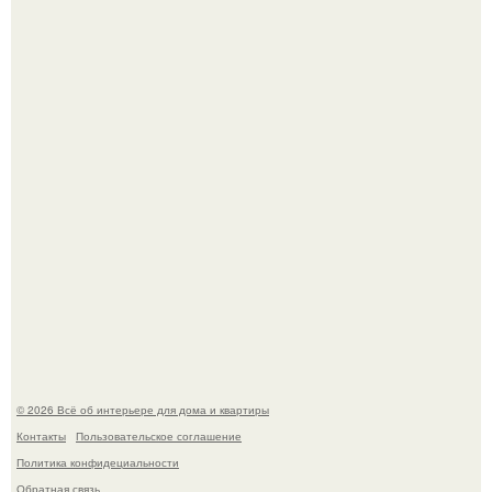
Готовясь к поездке, мы листали путеводители по городу
и наткнулись на фотографию белого дворца.
Стало интересно поучаствовать в этом флешмобе -
Artvsartist, хоть он не совсем про рукоделие, а больше
про живопись, рисунок.
© 2026 Всё об интерьере для дома и квартиры
Контакты
Пользовательское соглашение
Политика конфидециальности
Обратная связь