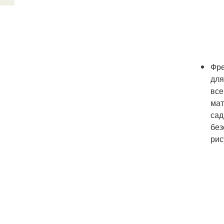
Фре
для
все
мат
сад
без
рис