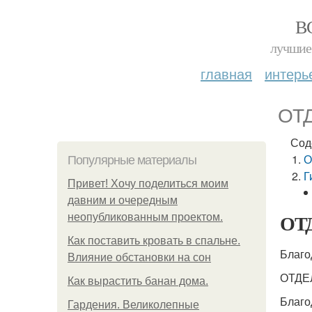
В
лучшие 
главная
интерь
ОТД
Сод
О
Популярные материалы
Г
Привет! Хочу поделиться моим
давним и очередным
ОТД
неопубликованным проектом.
Как поставить кровать в спальне.
Благо
Влияние обстановки на сон
ОТДЕЛ
Как вырастить банан дома.
Благо
Гардения. Великолепные