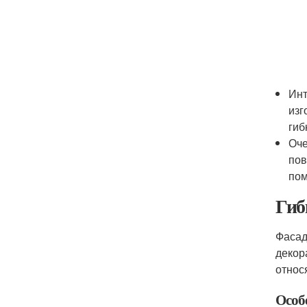
Инт
изг
гиб
Оче
пов
по
Гиб
Фасад
декор
относ
Особ