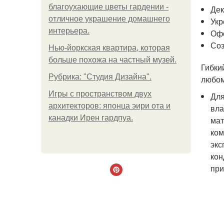
благоухающие цветы гардении -
Дек
отличное украшение домашнего
Укр
интерьера.
Офо
Соз
Нью-йоркская квартира, которая
больше похожа на частный музей.
Гибки
Рубрика: "Студия Дизайна".
любом
Игры с пространством двух
Для
архитекторов: японца эири ота и
вла
канадки Ирен гардпуа.
мат
ком
экс
кон
при