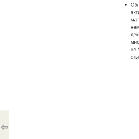
Обл
акт
мат
нем
дек
мно
не 
сты
⇦