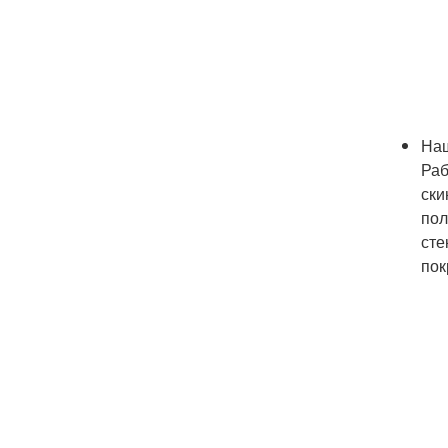
Наш
Раб
ски
пол
сте
пок