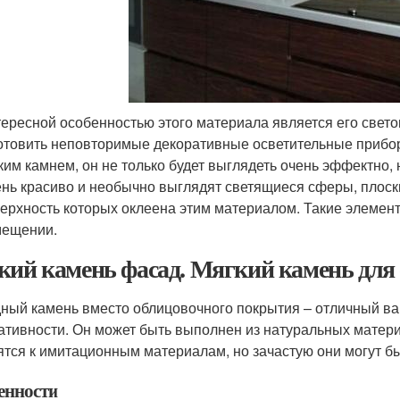
ересной особенностью этого материала является его свет
отовить неповторимые декоративные осветительные прибор
ким камнем, он не только будет выглядеть очень эффектно, н
нь красиво и необычно выглядят светящиеся сферы, плоск
ерхность которых оклеена этим материалом. Такие элемен
мещении.
кий камень фасад. Мягкий камень для
ный камень вместо облицовочного покрытия – отличный вар
ативности. Он может быть выполнен из натуральных матери
ятся к имитационным материалам, но зачастую они могут 
енности