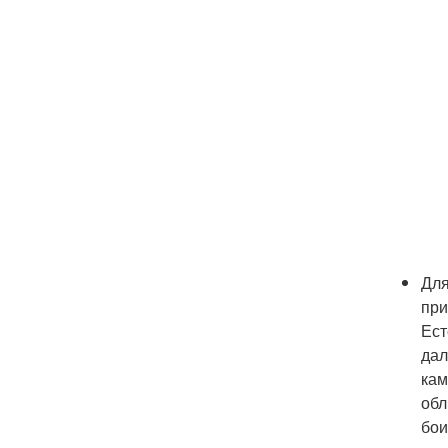
Для
при
Ест
дал
кам
обл
бои