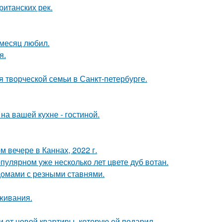
ританских рек.
месяц любил.
я.
я творческой семьи в Санкт-петербурге.
на вашей кухне - гостиной.
 вечере в Каннах, 2022 г.
пулярном уже несколько лет цвете дуб вотан.
домами с резными ставнями.
оживания.
ючи от новой квартиры, которую ей подарил