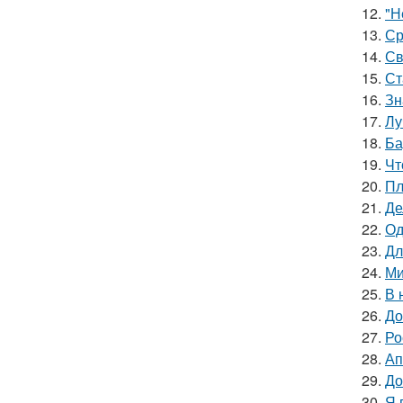
12.
"Н
13.
Ср
14.
Св
15.
Ст
16.
Зн
17.
Лу
18.
Ба
19.
Чт
20.
Пл
21.
Де
22.
Од
23.
Дл
24.
Ми
25.
В 
26.
До
27.
Ро
28.
Ап
29.
До
30.
Я 