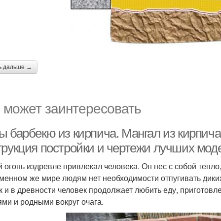
ь дальше →
 может заинтересовать
ы барбекю из кирпича. Мангал из кирпич
трукция постройки и чертежи лучших мод
 огонь издревле привлекал человека. Он нес с собой тепло,
менном же мире людям нет необходимости отпугивать диких 
ак и в древности человек продолжает любить еду, приготовл
ями и родными вокруг очага.