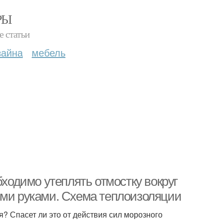
РЫ
е статьи
зайна
мебель
бходимо утеплять отмостку вокруг
ими руками. Схема теплоизоляции
я? Спасет ли это от действия сил морозного