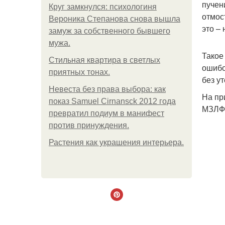
пучен
Круг замкнулся: психологиня
отмос
Вероника Степанова снова вышла
это –
замуж за собственного бывшего
мужа.
Такое
Стильная квартира в светлых
ошибо
приятных тонах.
без у
Невеста без права выбора: как
На пр
показ Samuel Cirnansck 2012 года
МЗЛФ 
превратил подиум в манифест
против принуждения.
Растения как украшения интерьера.