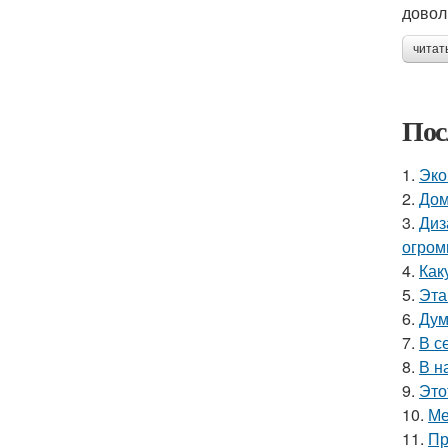
довол
читат
Пос
1.
Эко
2.
Дом
3.
Диз
огром
4.
Как
5.
Эта
6.
Дум
7.
В с
8.
В н
9.
Это
10.
Ме
11.
Пр