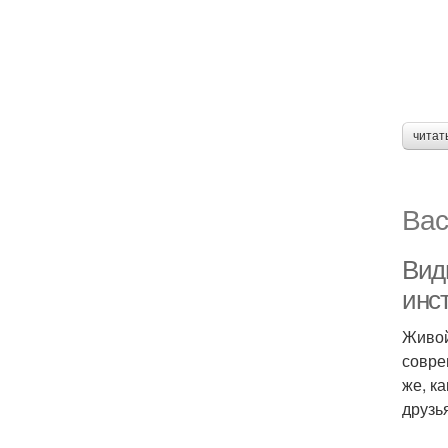
читат
Вас
Вид
инс
Живой
совре
же, к
друзь