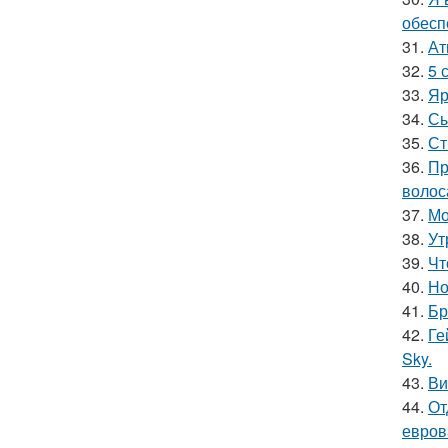
обесп
31.
Ат
32.
5 
33.
Яр
34.
Сы
35.
Ст
36.
Пр
волос
37.
Мо
38.
Ут
39.
Чт
40.
Но
41.
Бр
42.
Ге
Sky.
43.
Ви
44.
От
евров