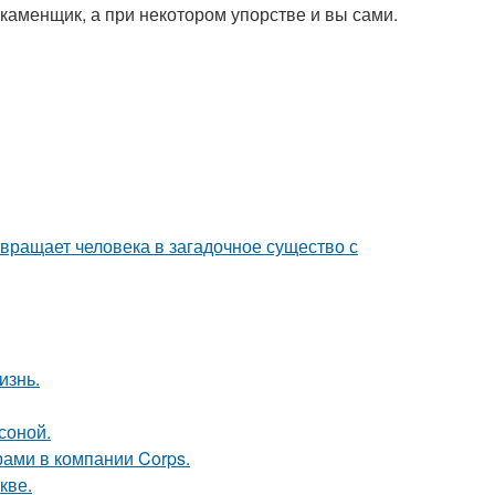
аменщик, а при некотором упорстве и вы сами.
евращает человека в загадочное существо с
изнь.
соной.
рами в компании Corps.
кве.