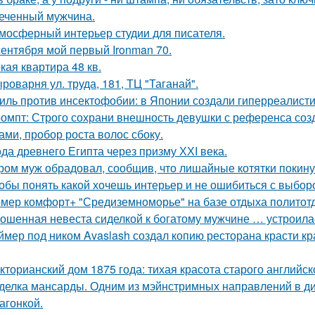
еченный мужчина.
мосферный интерьер студии для писателя.
сентября мой первый Ironman 70.
кая квартира 48 кв.
роварня ул. труда, 181, ТЦ "Таганай".
иль против инсектофобии: в Японии создали гиперреалисти
омпт: Строго сохрани внешность девушки с референса со
ами, пробор роста волос сбоку.
да древнего Египта через призму ХХI века.
ром муж обрадовал, сообщив, что лишайные котятки покинул
обы понять какой хочешь интерьер и не ошибиться с выбор
мер комфорт+ "Средиземноморье" на базе отдыха политотд
ошенная невеста сиделкой к богатому мужчине … устроила
ймер под ником Avaslash создал копию ресторана красти кр
кторианский дом 1875 года: тихая красота старого английск
делка мансарды. Одним из мэйнстримных направлений в диз
агонкой.