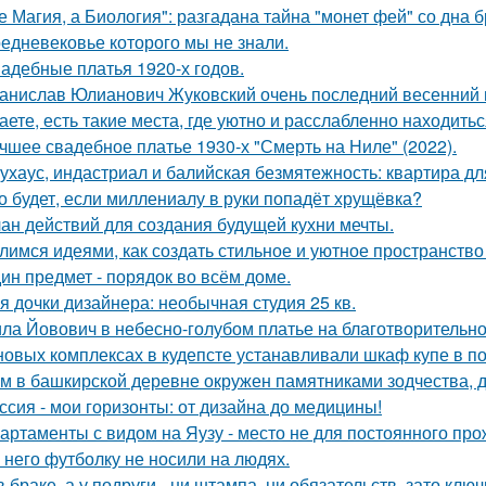
е Магия, а Биология": разгадана тайна "монет фей" со дна б
едневековье которого мы не знали.
адебные платья 1920-х годов.
анислав Юлианович Жуковский очень последний весенний 
аете, есть такие места, где уютно и расслабленно находитьс
чшее свадебное платье 1930-х "Смерть на Ниле" (2022).
ухаус, индастриал и балийская безмятежность: квартира дл
о будет, если миллениалу в руки попадёт хрущёвка?
ан действий для создания будущей кухни мечты.
лимся идеями, как создать стильное и уютное пространство 
ин предмет - порядок во всём доме.
я дочки дизайнера: необычная студия 25 кв.
ла Йовович в небесно-голубом платье на благотворительном
новых комплексах в кудепсте устанавливали шкаф купе в по
м в башкирской деревне окружен памятниками зодчества, 
ссия - мои горизонты: от дизайна до медицины!
артаменты с видом на Яузу - место не для постоянного пр
 него футболку не носили на людях.
в браке, а у подруги - ни штампа, ни обязательств, зато кл