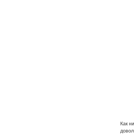
Как н
довол