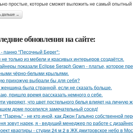
ьно простые, которые сможет выложить не самый опытный к
ь дальше →
ледние обновления на сайте:
 - панно "Песочный Берег":
 не только из мебели и красивых интерьеров создаётся.
айнеры показали Eclipse Seraph Gown - платье, которое пр
ными чёрно-белыми крыльями.
ую прихожую выбрали бы для себя?
 женщина была странной, если не сказать больше.
аю, пришло время рассказать немного о себе.
ети уверяют, что цвет постельного белья влияет на личную ж
ашем доме поселился замечательный сосед!
т "Парень" - не кто иной, как Джон Гальяно собственной пер
ня зовут нарек, я - ведущий менеджер по работе с дизайне
оект квартиры - студии 24 м 2 в ЖК дмитровское небо в Мос