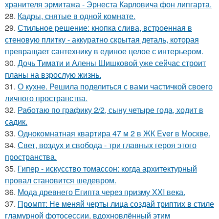
хранителя эрмитажа - Эрнеста Карловича фон липгарта.
28.
Кадры, снятые в одной комнате.
29.
Стильное решение: кнопка слива, встроенная в
стеновую плитку - аккуратно скрытая деталь, которая
превращает сантехнику в единое целое с интерьером.
30.
Дочь Тимати и Алены Шишковой уже сейчас строит
планы на взрослую жизнь.
31.
О кухне. Решила поделиться с вами частичкой своего
личного пространства.
32.
Работаю по графику 2/2, сыну четыре года, ходит в
садик.
33.
Однокомнатная квартира 47 м 2 в ЖК Ever в Москве.
34.
Свет, воздух и свобода - три главных героя этого
пространства.
35.
Гипер - искусство томассон: когда архитектурный
провал становится шедевром.
36.
Мода древнего Египта через призму ХХI века.
37.
Промпт: Не меняй черты лица создай триптих в стиле
гламурной фотосессии, вдохновлённый этим