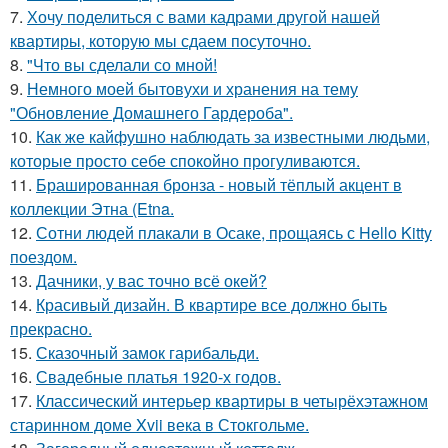
7.
Хочу поделиться с вами кадрами другой нашей
квартиры, которую мы сдаем посуточно.
8.
"Что вы сделали со мной!
9.
Немного моей бытовухи и хранения на тему
"Обновление Домашнего Гардероба".
10.
Как же кайфушно наблюдать за известными людьми,
которые просто себе спокойно прогуливаются.
11.
Брашированная бронза - новый тёплый акцент в
коллекции Этна (Etna.
12.
Сотни людей плакали в Осаке, прощаясь с Hello Kitty
поездом.
13.
Дачники, у вас точно всё окей?
14.
Красивый дизайн. В квартире все должно быть
прекрасно.
15.
Сказочный замок гарибальди.
16.
Свадебные платья 1920-х годов.
17.
Классический интерьер квартиры в четырёхэтажном
старинном доме Xvii века в Стокгольме.