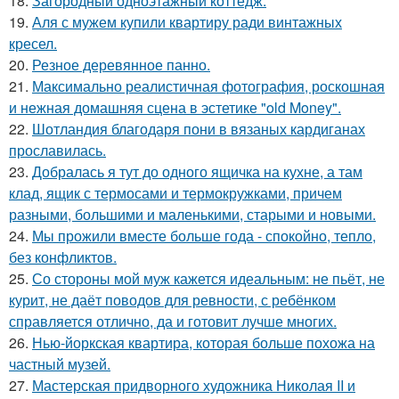
18.
Загородный одноэтажный коттедж.
19.
Аля с мужем купили квартиру ради винтажных
кресел.
20.
Резное деревянное панно.
21.
Максимально реалистичная фотография, роскошная
и нежная домашняя сцена в эстетике "old Money".
22.
Шотландия благодаря пони в вязаных кардиганах
прославилась.
23.
Добралась я тут до одного ящичка на кухне, а там
клад, ящик с термосами и термокружками, причем
разными, большими и маленькими, старыми и новыми.
24.
Мы прожили вместе больше года - спокойно, тепло,
без конфликтов.
25.
Со стороны мой муж кажется идеальным: не пьёт, не
курит, не даёт поводов для ревности, с ребёнком
справляется отлично, да и готовит лучше многих.
26.
Нью-йоркская квартира, которая больше похожа на
частный музей.
27.
Мастерская придворного художника Николая II и