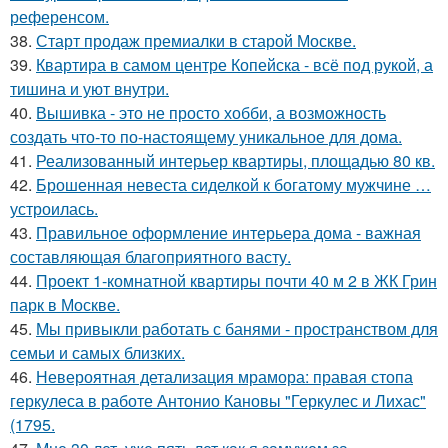
референсом.
38.
Старт продаж премиалки в старой Москве.
39.
Квартира в самом центре Копейска - всё под рукой, а
тишина и уют внутри.
40.
Вышивка - это не просто хобби, а возможность
создать что-то по-настоящему уникальное для дома.
41.
Реализованный интерьер квартиры, площадью 80 кв.
42.
Брошенная невеста сиделкой к богатому мужчине …
устроилась.
43.
Правильное оформление интерьера дома - важная
составляющая благоприятного васту.
44.
Проект 1-комнатной квартиры почти 40 м 2 в ЖК Грин
парк в Москве.
45.
Мы привыкли работать с банями - пространством для
семьи и самых близких.
46.
Невероятная детализация мрамора: правая стопа
геркулеса в работе Антонио Кановы "Геркулес и Лихас"
(1795.