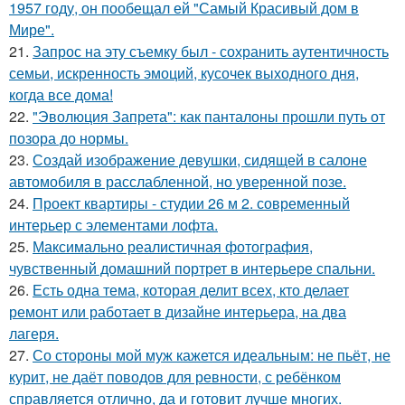
1957 году, он пообещал ей "Самый Красивый дом в
Мире".
21.
Запрос на эту съемку был - сохранить аутентичность
семьи, искренность эмоций, кусочек выходного дня,
когда все дома!
22.
"Эволюция Запрета": как панталоны прошли путь от
позора до нормы.
23.
Создай изображение девушки, сидящей в салоне
автомобиля в расслабленной, но уверенной позе.
24.
Проект квартиры - студии 26 м 2. современный
интерьер с элементами лофта.
25.
Максимально реалистичная фотография,
чувственный домашний портрет в интерьере спальни.
26.
Есть одна тема, которая делит всех, кто делает
ремонт или работает в дизайне интерьера, на два
лагеря.
27.
Со стороны мой муж кажется идеальным: не пьёт, не
курит, не даёт поводов для ревности, с ребёнком
справляется отлично, да и готовит лучше многих.