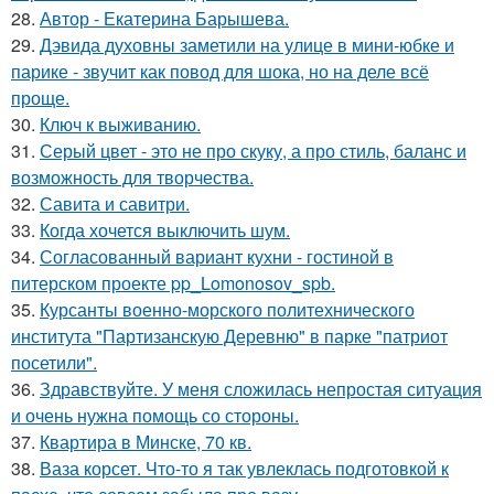
28.
Автор - Екатерина Барышева.
29.
Дэвида духовны заметили на улице в мини-юбке и
парике - звучит как повод для шока, но на деле всё
проще.
30.
Ключ к выживанию.
31.
Серый цвет - это не про скуку, а про стиль, баланс и
возможность для творчества.
32.
Савита и савитри.
33.
Когда хочется выключить шум.
34.
Согласованный вариант кухни - гостиной в
питерском проекте pp_Lomonosov_spb.
35.
Курсанты военно-морского политехнического
института "Партизанскую Деревню" в парке "патриот
посетили".
36.
Здравствуйте. У меня сложилась непростая ситуация
и очень нужна помощь со стороны.
37.
Квартира в Минске, 70 кв.
38.
Ваза корсет. Что-то я так увлеклась подготовкой к