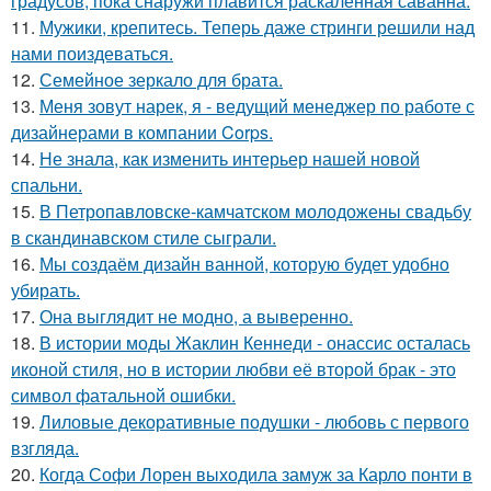
градусов, пока снаружи плавится раскаленная саванна.
11.
Мужики, крепитесь. Теперь даже стринги решили над
нами поиздеваться.
12.
Семейное зеркало для брата.
13.
Меня зовут нарек, я - ведущий менеджер по работе с
дизайнерами в компании Corps.
14.
Не знала, как изменить интерьер нашей новой
спальни.
15.
В Петропавловске-камчатском молодожены свадьбу
в скандинавском стиле сыграли.
16.
Мы создаём дизайн ванной, которую будет удобно
убирать.
17.
Она выглядит не модно, а выверенно.
18.
В истории моды Жаклин Кеннеди - онассис осталась
иконой стиля, но в истории любви её второй брак - это
символ фатальной ошибки.
19.
Лиловые декоративные подушки - любовь с первого
взгляда.
20.
Когда Софи Лорен выходила замуж за Карло понти в