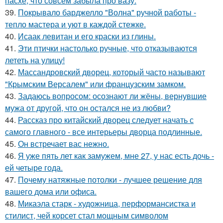
пасхе, что совсем забыла про вазу.
39.
Покрывало барджелло "Волна" ручной работы -
тепло мастера и уют в каждой стежке.
40.
Исаак левитан и его краски из глины.
41.
Эти птички настолько ручные, что отказываются
лететь на улицу!
42.
Массандровский дворец, который часто называют
"Крымским Версалем" или французским замком.
43.
Задаюсь вопросом: осознают ли жёны, вернувшие
мужа от другой, что он остался не из любви?
44.
Рассказ про китайский дворец следует начать с
самого главного - все интерьеры дворца подлинные.
45.
Он встречает вас нежно.
46.
Я уже пять лет как замужем, мне 27, у нас есть дочь -
ей четыре года.
47.
Почему натяжные потолки - лучшее решение для
вашего дома или офиса.
48.
Микаэла старк - художница, перформансистка и
стилист, чей корсет стал мощным символом