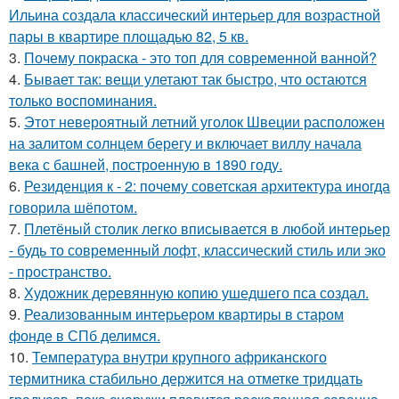
Ильина создала классический интерьер для возрастной
пары в квартире площадью 82, 5 кв.
3.
Почему покраска - это топ для современной ванной?
4.
Бывает так: вещи улетают так быстро, что остаются
только воспоминания.
5.
Этот невероятный летний уголок Швеции расположен
на залитом солнцем берегу и включает виллу начала
века с башней, построенную в 1890 году.
6.
Резиденция к - 2: почему советская архитектура иногда
говорила шёпотом.
7.
Плетёный столик легко вписывается в любой интерьер
- будь то современный лофт, классический стиль или эко
- пространство.
8.
Художник деревянную копию ушедшего пса создал.
9.
Реализованным интерьером квартиры в старом
фонде в СПб делимся.
10.
Температура внутри крупного африканского
термитника стабильно держится на отметке тридцать