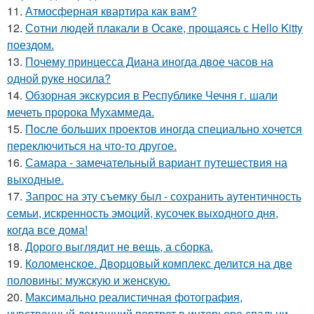
11.
Атмосферная квартира как вам?
12.
Сотни людей плакали в Осаке, прощаясь с Hello Kitty
поездом.
13.
Почему принцесса Диана иногда двое часов на
одной руке носила?
14.
Обзорная экскурсия в Республике Чечня г. шали
мечеть пророка Мухаммеда.
15.
После больших проектов иногда специально хочется
переключиться на что-то другое.
16.
Самара - замечательный вариант путешествия на
выходные.
17.
Запрос на эту съемку был - сохранить аутентичность
семьи, искренность эмоций, кусочек выходного дня,
когда все дома!
18.
Дорого выглядит не вещь, а сборка.
19.
Коломенское. Дворцовый комплекс делится на две
половины: мужскую и женскую.
20.
Максимально реалистичная фотография,
чувственный домашний портрет в интерьере спальни.