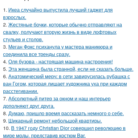
1.
Икеа случайно выпустила лучший гаджет для
взрослых.
2.
Жестяные бочки, которые обычно отправляют на
свалку, получают вторую жизнь в виде лофтовых
стульев и столов.
3.
Меган Фокс психанула у мастера маникюра и
соединила все тренды сразу.
4.
Оля бузова - настоящая машина настроения!
5.
Эта женщина была странной, если не сказать больше.
6.
Анатомический мерч: в сети завирусилась рубашка с
ван Гогом, которая лишает художника уха при каждом
расстегивании.
7.
Абсолютный питер за окном и наш интерьер
дополняют друг друга.
8.
Думаю, пришло время рассказать немного о себе.
9.
Шикарный ремонт небольшой квартиры.
10.
В 1947 году Christian Dior совершил революцию в
мире моды, представив костюм Bar.