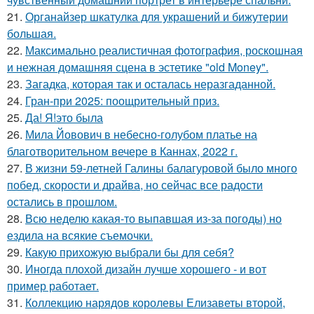
21.
Органайзер шкатулка для украшений и бижутерии
большая.
22.
Максимально реалистичная фотография, роскошная
и нежная домашняя сцена в эстетике "old Money".
23.
Загадка, которая так и осталась неразгаданной.
24.
Гран-при 2025: поощрительный приз.
25.
Да! Я!это была
26.
Мила Йовович в небесно-голубом платье на
благотворительном вечере в Каннах, 2022 г.
27.
В жизни 59-летней Галины балагуровой было много
побед, скорости и драйва, но сейчас все радости
остались в прошлом.
28.
Всю неделю какая-то выпавшая из-за погоды) но
ездила на всякие съемочки.
29.
Какую прихожую выбрали бы для себя?
30.
Иногда плохой дизайн лучше хорошего - и вот
пример работает.
31.
Коллекцию нарядов королевы Елизаветы второй,