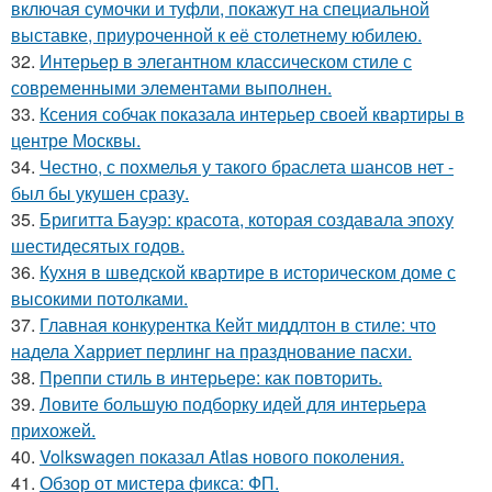
включая сумочки и туфли, покажут на специальной
выставке, приуроченной к её столетнему юбилею.
32.
Интерьер в элегантном классическом стиле с
современными элементами выполнен.
33.
Ксения собчак показала интерьер своей квартиры в
центре Москвы.
34.
Честно, с похмелья у такого браслета шансов нет -
был бы укушен сразу.
35.
Бригитта Бауэр: красота, которая создавала эпоху
шестидесятых годов.
36.
Кухня в шведской квартире в историческом доме с
высокими потолками.
37.
Главная конкурентка Кейт миддлтон в стиле: что
надела Харриет перлинг на празднование пасхи.
38.
Преппи стиль в интерьере: как повторить.
39.
Ловите большую подборку идей для интерьера
прихожей.
40.
Volkswagen показал Atlas нового поколения.
41.
Обзор от мистера фикса: ФП.