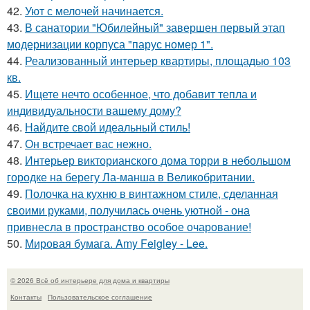
42.
Уют с мелочей начинается.
43.
В санатории "Юбилейный" завершен первый этап
модернизации корпуса "парус номер 1".
44.
Реализованный интерьер квартиры, площадью 103
кв.
45.
Ищете нечто особенное, что добавит тепла и
индивидуальности вашему дому?
46.
Найдите свой идеальный стиль!
47.
Он встречает вас нежно.
48.
Интерьер викторианского дома торри в небольшом
городке на берегу Ла-манша в Великобритании.
49.
Полочка на кухню в винтажном стиле, сделанная
своими руками, получилась очень уютной - она
привнесла в пространство особое очарование!
50.
Мировая бумага. Amy Feigley - Lee.
© 2026 Всё об интерьере для дома и квартиры
Контакты
Пользовательское соглашение