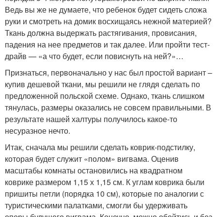
Ведь вы же не думаете, что ребенок будет сидеть сложа
руки и смотреть на домик восхищаясь нежной материей?
Ткань должна выдержать растягивания, провисания,
падения на нее предметов и так далее. Или пройти тест-
драйв — «а что будет, если повиснуть на ней?»…
Признаться, первоначально у нас был простой вариант –
купив дешевой ткани, мы решили не глядя сделать по
предложенной польской схеме. Однако, ткань слишком
тянулась, размеры оказались не совсем правильными. В
результате нашей халтуры получилось какое-то
несуразное нечто.
Итак, сначала мы решили сделать коврик-подстилку,
которая будет служит «полом» вигвама. Оценив
масштабы комнаты остановились на квадратном
коврике размером 1,15 х 1,15 см. К углам коврика были
пришиты петли (порядка 10 см), которые по аналогии с
туристическими палатками, смогли бы удерживать
опоры будущего вигвама. Конечно, можно обойтись и без