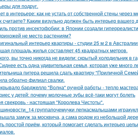
ьеры для подруг.
ет в интерьере: как не устать от собственной стены через 
к считаете? Каким визульно должен быть интерьер вашего
иль против инсектофобии: в Японии создали гиперреалисти
прихожей не место растениям?
игинальный интерьер квартиры - студии 25 м 2 в Австралии
щая площадь жилья составляет 45 квадратных метров.
кого, вы точно никогда не видели: скрытый холодильник в г
Сиднее есть одна удивительная семья, которая уже много л
тельница питера решила сдать квартиру "Приличной Семейн
ила обратно филиал свалки.
крывало барджелло "Волна" ручной работы - тепло мастера 
риес у детей: почему молочные зубы всё-таки могут болеть
я свекровь - настоящая "Королева Чистоты".
шиновости_14 группапочемучки лепкасмалышами игракукл
вышла замуж за москвича, а сама родом из небольшой дере
ть простой приём, который помогает сделать интерьер цел
иалов.