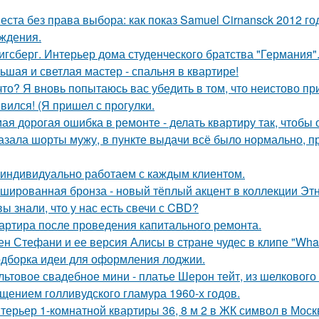
еста без права выбора: как показ Samuel Cirnansck 2012 г
ждения.
игсберг. Интерьер дома студенческого братства "Германия"
ьшая и светлая мастер - спальня в квартире!
что? Я вновь попытаюсь вас убедить в том, что неистово п
вился! (Я пришел с прогулки.
ая дорогая ошибка в ремонте - делать квартиру так, чтобы
азала шорты мужу, в пункте выдачи всё было нормально, п
индивидуально работаем с каждым клиентом.
шированная бронза - новый тёплый акцент в коллекции Этн
вы знали, что у нас есть свечи с CBD?
артира после проведения капитального ремонта.
ен Стефани и ее версия Алисы в стране чудес в клипе "What
дборка идеи для оформления лоджии.
льтовое свадебное мини - платье Шерон тейт, из шелкового 
щением голливудского гламура 1960-х годов.
терьер 1-комнатной квартиры 36, 8 м 2 в ЖК символ в Моск