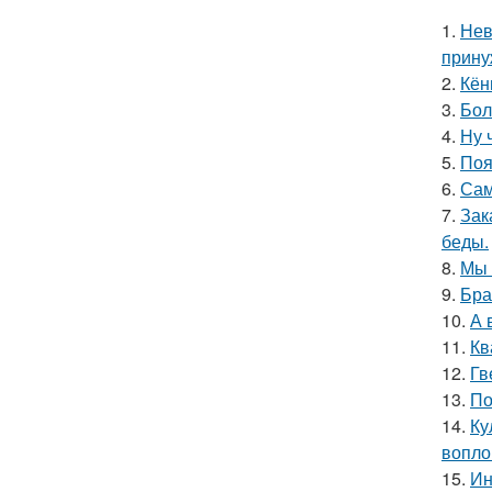
1.
Нев
прину
2.
Кён
3.
Бол
4.
Ну 
5.
Поя
6.
Сам
7.
Зак
беды.
8.
Мы 
9.
Бра
10.
А 
11.
Кв
12.
Гв
13.
По
14.
Ку
вопло
15.
Ин