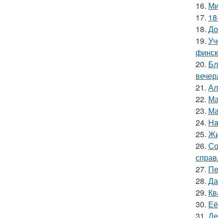
16.
Ми
17.
18
18.
До
19.
Уч
финск
20.
Бл
вечер
21.
Ал
22.
Ма
23.
Ма
24.
Ha
25.
Жи
26.
Со
справ
27.
Пе
28.
Да
29.
Кв
30.
Её
31.
Де