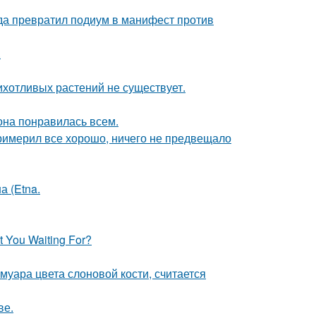
ода превратил подиум в манифест против
.
рихотливых растений не существует.
 она понравилась всем.
римерил все хорошо, ничего не предвещало
а (Etna.
 You Waiting For?
муара цвета слоновой кости, считается
ве.