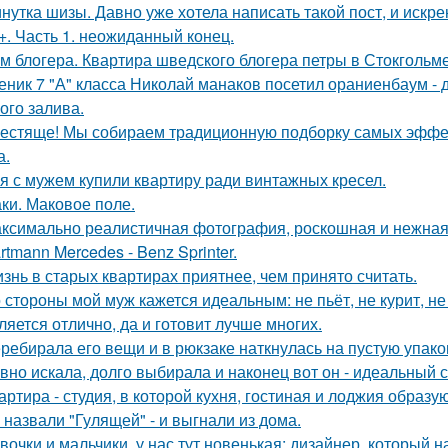
нутка шизы. Давно уже хотела написать такой пост, и искре
+. Часть 1. неожиданный конец.
м блогера. Квартира шведского блогера петры в Стокгольме
еник 7 "А" класса Николай манаков посетил ораниенбаум -
ого залива.
естяще! Мы собираем традиционную подборку самых эфф
а.
я с мужем купили квартиру ради винтажных кресел.
ки. Маковое поле.
ксимально реалистичная фотография, роскошная и нежная 
rtmann Mercedes - Benz Sprinter.
знь в старых квартирах приятнее, чем принято считать.
 стороны мой муж кажется идеальным: не пьёт, не курит, не
ляется отлично, да и готовит лучше многих.
ребирала его вещи и в рюкзаке наткнулась на пустую упаковк
вно искала, долго выбирала и наконец вот он - идеальный с
артира - студия, в которой кухня, гостиная и лоджия образ
 назвали "Гулящей" - и выгнали из дома.
вочки и мальчики, у нас тут новенькая: дизайнер, который н