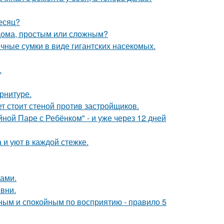
месяц?
 дома, простым или сложным?
чные сумки в виде гигантских насекомых.
.
арнитуре.
ет стоит стеной против застройщиков.
ой Паре с Ребёнком" - и уже через 12 дней
и уют в каждой стежке.
ами.
вни.
ьным и спокойным по восприятию - правило 5