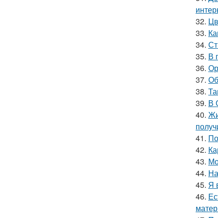
интер
32.
Цв
33.
Ка
34.
Ст
35.
В 
36.
Ор
37.
Об
38.
Та
39.
В 
40.
Жи
получ
41.
По
42.
Ка
43.
Мо
44.
На
45.
Я 
46.
Ес
матер