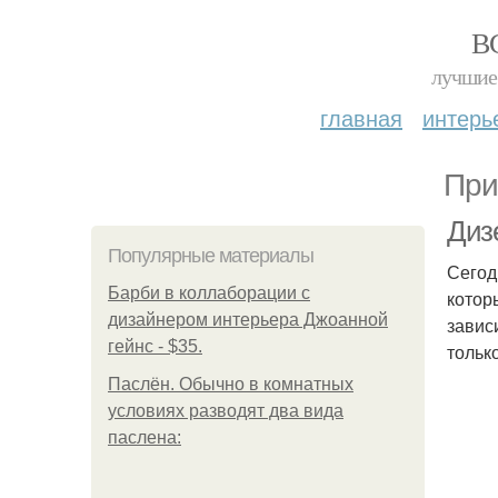
В
лучшие 
главная
интерь
При
Диз
Популярные материалы
Сегод
Барби в коллаборации с
котор
дизайнером интерьера Джоанной
завис
гейнс - $35.
тольк
Паслён. Обычно в комнатных
условиях разводят два вида
паслена: