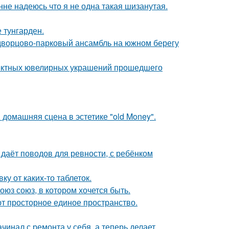
нне надеюсь что я не одна такая шизанутая.
 тунгарден.
 дворцово-парковый ансамбль на южном берегу
ектных ювелирных украшений прошедшего
домашняя сцена в эстетике "old Money".
 даёт поводов для ревности, с ребёнком
у от каких-то таблеток.
оюз союз, в котором хочется быть.
уют просторное единое пространство.
ачинал с ремонта у себя, а теперь делает