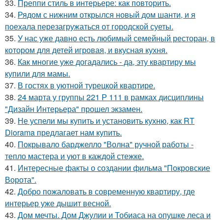
33.
Преппи стиль в интерьере: как повторить.
34.
Рядом с нижним открылся новый дом шанти, и я
поехала перезагружаться от городской суеты.
35.
У нас уже давно есть любимый семейный ресторан, в
котором для детей игровая, и вкусная кухня.
36.
Как многие уже догадались - да, эту квартиру мы
купили для мамы.
37.
В гостях в уютной турецкой квартире.
38.
24 марта у группы 221 Р 111 в рамках дисциплины
"Дизайн Интерьера" прошел экзамен.
39.
Не успели мы купить и установить кухню, как RT
Diorama предлагает нам купить.
40.
Покрывало барджелло "Волна" ручной работы -
тепло мастера и уют в каждой стежке.
41.
Интересные факты о создании фильма "Покровские
Ворота".
42.
Добро пожаловать в современную квартиру, где
интерьер уже дышит весной.
43.
Дом мечты. Дом Джулии и Тобиаса на опушке леса и