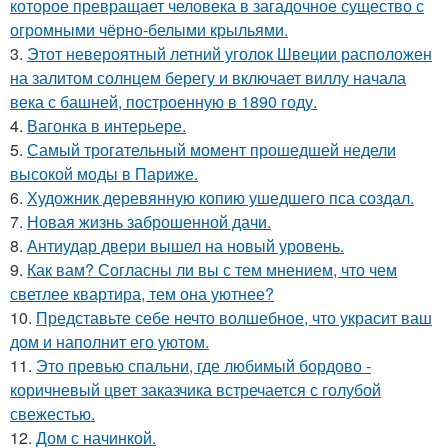
которое превращает человека в загадочное существо с
огромными чёрно-белыми крыльями.
3.
Этот невероятный летний уголок Швеции расположен
на залитом солнцем берегу и включает виллу начала
века с башней, построенную в 1890 году.
4.
Вагонка в интерьере.
5.
Самый трогательный момент прошедшей недели
высокой моды в Париже.
6.
Художник деревянную копию ушедшего пса создал.
7.
Новая жизнь заброшенной дачи.
8.
Антиудар двери вышел на новый уровень.
9.
Как вам? Согласны ли вы с тем мнением, что чем
светлее квартира, тем она уютнее?
10.
Представьте себе нечто волшебное, что украсит ваш
дом и наполнит его уютом.
11.
Это превью спальни, где любимый бордово -
коричневый цвет заказчика встречается с голубой
свежестью.
12.
Дом с начинкой.