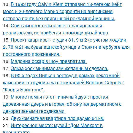
13.
В 1993 году Calvin Klein отправил 18-летнюю Кейт
мосс и 20-летнего Марио сорренти на виргинские
острова почти без привычной рекламной машины.
14.
Они самостоятельно всё спланировали и
реализовали, не прибегая к помощи дизайнера.
15.
Проект квартиры - студии 31, 9 м 2 (с учетом лоджии
2, 78 м 2) на будапештской улице в Санкт-петербурге для
постоянного проживания.
16.
Мадонна оскар в шоу превратила.
17.
Эльза хоск минимализм желанным сделала.
18.
В 90-х годах Вивьен вествуд в рамках рекламной
кампании сотрудничала с компанией Brintons Carpets (
"Ковры Бринтонс".
19.
Многие помнят этот типичный дуэт: простая
деревянная дверь и вторая, обтянутая дерматином с
декоративными гвоздиками.
20.
Двухкомнатная квартира площадью 64 кв.
21.
Интересное место: музей "Дом Маяков" в
Кронштадте.