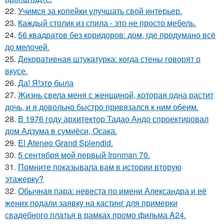
22.
Учимся за копейки улучшать свой интерьер.
23.
Каждый столик из спила - это не просто мебель.
24.
56 квадратов без коридоров: дом, где продумано всё
до мелочей.
25.
Декоративная штукатурка: когда стены говорят о
вкусе.
26.
Да! Я!это была
27.
Жизнь свела меня с женщиной, которая одна растит
дочь, и я довольно быстро привязался к ним обеим.
28.
В 1976 году архитектор Тадао Андо спроектировал
дом Адзума в сумиёси, Осака.
29.
El Ateneo Grand Splendid.
30.
5 сентября мой первый Ironman 70.
31.
Помните показывала вам в истории вторую
этажерку?
32.
Обычная пара: невеста по имени Александра и её
жених подали заявку на кастинг для примерки
свадебного платья в рамках промо фильма A24.