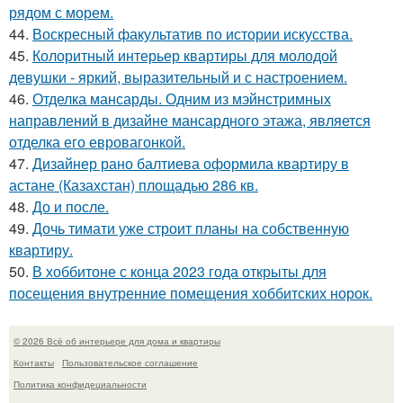
рядом с морем.
44.
Воскресный факультатив по истории искусства.
45.
Колоритный интерьер квартиры для молодой
девушки - яркий, выразительный и с настроением.
46.
Отделка мансарды. Одним из мэйнстримных
направлений в дизайне мансардного этажа, является
отделка его евровагонкой.
47.
Дизайнер рано балтиева оформила квартиру в
астане (Казахстан) площадью 286 кв.
48.
До и после.
49.
Дочь тимати уже строит планы на собственную
квартиру.
50.
В хоббитоне с конца 2023 года открыты для
посещения внутренние помещения хоббитских норок.
© 2026 Всё об интерьере для дома и квартиры
Контакты
Пользовательское соглашение
Политика конфидециальности