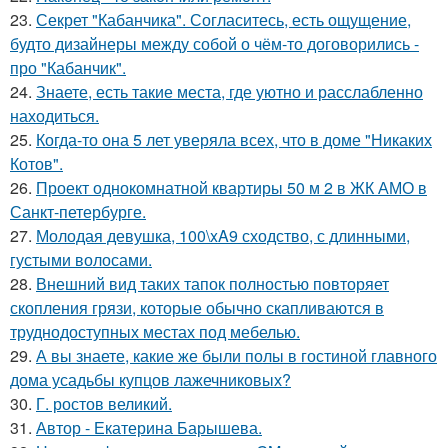
23.
Секрет "Кабанчика". Согласитесь, есть ощущение,
будто дизайнеры между собой о чём-то договорились -
про "Кабанчик".
24.
Знаете, есть такие места, где уютно и расслабленно
находиться.
25.
Когда-то она 5 лет уверяла всех, что в доме "Никаких
Котов".
26.
Проект однокомнатной квартиры 50 м 2 в ЖК АМО в
Санкт-петербурге.
27.
Молодая девушка, 100\xA9 сходство, с длинными,
густыми волосами.
28.
Внешний вид таких тапок полностью повторяет
скопления грязи, которые обычно скапливаются в
труднодоступных местах под мебелью.
29.
А вы знаете, какие же были полы в гостиной главного
дома усадьбы купцов лажечниковых?
30.
Г. ростов великий.
31.
Автор - Екатерина Барышева.