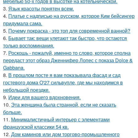
мебелью 50-х годов в высотке на котельнической.
3.
Язык красоты понятен всем.
4.
Платье с надписью на русском, которое Ким бейсингер
придумала сама.
5.
Почему покраска - это топ для современной ванной?
6.
Бывает так: вещи улетают так быстро, что остаются
только воспоминания.
7.
Роскошь - пожалуй, именно то слово, которое сполна
передаст этот образ Дженнифер Лопес с показа Dolce &
Gabbana.
8.
В прошлом посте я вам показывала фасад и сад
гостевого дома O'27 сильвупле, где мы находимся в
небольшой поездке.
9.
Идеи для вашего вдохновения.
10.
Эта женщина была странной, если не сказать
больше.
11.
Минималистичный интерьер с элементами
французской классики 54 кв.
12.
Дом каминов или дом торгово-промышленного