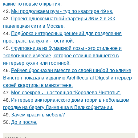
какие то новые открытия.
42.
Мы продолжаем рум - тур по квартире 49 кв.
43.
Проект однокомнатной квартиры 36 м 2 в ЖК
павелецкая сити в Москве.
44.
Подборка интересных решений для разделения
пространства кухни - гостиной.
45.
Фруктовница из бумажной лозы - это стильное и
экологичное изделие, которое отлично впишется в
интерьер кухни или гостиной.
46.
Рейчел броснахан вместе со своей шибой по кличке
Винстон показала изданию Architectural Digest интерьер
своей квартиры в манхэттене.
47.
Моя свекровь - настоящая "Королева Чистоты".
48.
Интерьер викторианского дома торри в небольшом
городке на берегу Ла-манша в Великобритании.
49.
Зачем красить мебель?
50.
До и после.