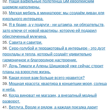
32.
Наши вафельные полотенца GM европейским
шармом наполнены.
33.
Мягкая мебель в миниатюре: мы создаём диван для
кукольного интерьера.
34.
Я в браке, а у подруги - ни штампа, ни обязательств,
зато ключи от новой квартиры, которую ей подарил
обеспеченный мужчина.
35.
Савита и савитри.
36.
Серо-голубой и терракотовый в интерьере - это дуэт
прохлады и тепла, который создаёт удивительно
гармоничное и благородное настроение.
37.
Дочь Тимати и Алены Шишковой уже сейчас строит
планы на взрослую жизнь.
38.
Какая кухня вам больше всего нравится?
39.
Мощная красота: квартира в концепции моря, солнца
и неба.
40.
Когда виноват не магазин, а внезапный модный
разворот.
41.
Ветлуга. Вроде и рядом, а каждая поездка дарит