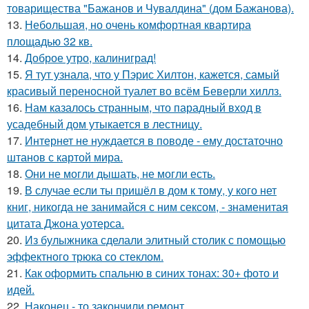
товарищества "Бажанов и Чувалдина" (дом Бажанова).
13.
Небольшая, но очень комфортная квартира
площадью 32 кв.
14.
Доброе утро, калиниград!
15.
Я тут узнала, что у Пэрис Хилтон, кажется, самый
красивый переносной туалет во всём Беверли хиллз.
16.
Нам казалось странным, что парадный вход в
усадебный дом утыкается в лестницу.
17.
Интернет не нуждается в поводе - ему достаточно
штанов с картой мира.
18.
Они не могли дышать, не могли есть.
19.
В случае если ты пришёл в дом к тому, у кого нет
книг, никогда не занимайся с ним сексом, - знаменитая
цитата Джона уотерса.
20.
Из булыжника сделали элитный столик с помощью
эффектного трюка со стеклом.
21.
Как оформить спальню в синих тонах: 30+ фото и
идей.
22.
Наконец - то закончили ремонт.