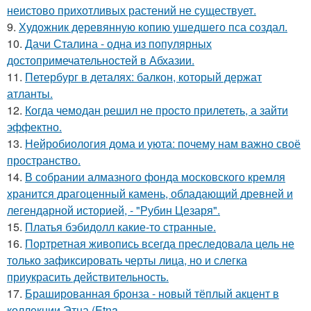
неистово прихотливых растений не существует.
9.
Художник деревянную копию ушедшего пса создал.
10.
Дачи Сталина - одна из популярных
достопримечательностей в Абхазии.
11.
Петербург в деталях: балкон, который держат
атланты.
12.
Когда чемодан решил не просто прилететь, а зайти
эффектно.
13.
Нейробиология дома и уюта: почему нам важно своё
пространство.
14.
В собрании алмазного фонда московского кремля
хранится драгоценный камень, обладающий древней и
легендарной историей, - "Рубин Цезаря".
15.
Платья бэбидолл какие-то странные.
16.
Портретная живопись всегда преследовала цель не
только зафиксировать черты лица, но и слегка
приукрасить действительность.
17.
Брашированная бронза - новый тёплый акцент в
коллекции Этна (Etna.