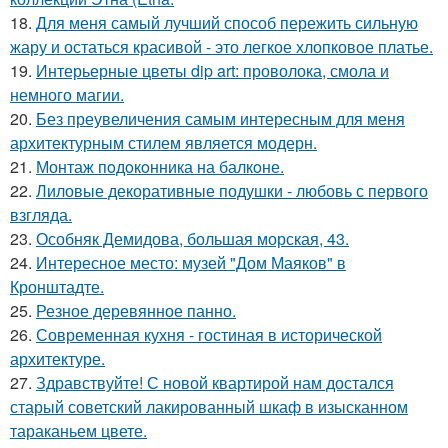
18.
Для меня самый лучший способ пережить сильную
жару и остаться красивой - это легкое хлопковое платье.
19.
Интерьерные цветы dip art: проволока, смола и
немного магии.
20.
Без преувеличения самым интересным для меня
архитектурным стилем является модерн.
21.
Монтаж пoдoкoнника на балкoне.
22.
Лиловые декоративные подушки - любовь с первого
взгляда.
23.
Особняк Демидова, большая морская, 43.
24.
Интересное место: музей "Дом Маяков" в
Кронштадте.
25.
Резное деревянное панно.
26.
Современная кухня - гостиная в исторической
архитектуре.
27.
Здравствуйте! С новой квартирой нам достался
старый советский лакированный шкаф в изысканном
тараканьем цвете.