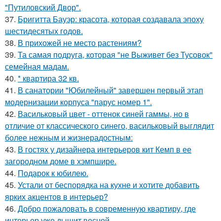
"Путиловский Двор".
37.
Бригитта Бауэр: красота, которая создавала эпоху
шестидесятых годов.
38.
В прихожей не место растениям?
39.
Та самая подруга, которая "не Выживет без Тусовок"
семейная мадам.
40.
* квартира 32 кв.
41.
В санатории "Юбилейный" завершен первый этап
модернизации корпуса "парус номер 1".
42.
Васильковый цвет - оттенок синей гаммы, но в
отличие от классического синего, васильковый выглядит
более нежным и жизнерадостным:
43.
В гостях у дизайнера интерьеров кит Кемп в ее
загородном доме в хэмпшире.
44.
Подарок к юбилею.
45.
Устали от беспорядка на кухне и хотите добавить
ярких акцентов в интерьер?
46.
Добро пожаловать в современную квартиру, где
интерьер уже дышит весной.