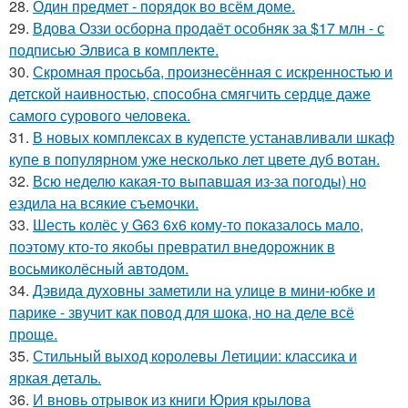
28.
Один предмет - порядок во всём доме.
29.
Вдова Оззи осборна продаёт особняк за $17 млн - с
подписью Элвиса в комплекте.
30.
Скромная просьба, произнесённая с искренностью и
детской наивностью, способна смягчить сердце даже
самого сурового человека.
31.
В новых комплексах в кудепсте устанавливали шкаф
купе в популярном уже несколько лет цвете дуб вотан.
32.
Всю неделю какая-то выпавшая из-за погоды) но
ездила на всякие съемочки.
33.
Шесть колёс у G63 6x6 кому-то показалось мало,
поэтому кто-то якобы превратил внедорожник в
восьмиколёсный автодом.
34.
Дэвида духовны заметили на улице в мини-юбке и
парике - звучит как повод для шока, но на деле всё
проще.
35.
Стильный выход королевы Летиции: классика и
яркая деталь.
36.
И вновь отрывок из книги Юрия крылова