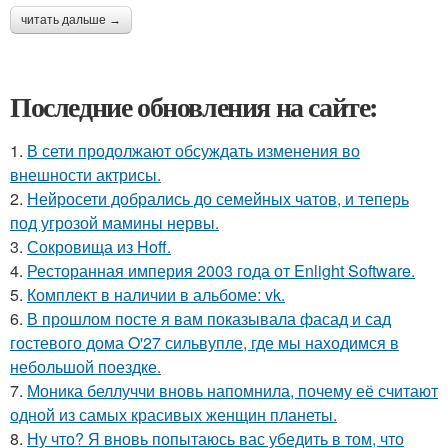
читать дальше →
Последние обновления на сайте:
1.
В сети продолжают обсуждать изменения во
внешности актрисы.
2.
Нейросети добрались до семейных чатов, и теперь
под угрозой мамины нервы.
3.
Сокровища из Hoff.
4.
Ресторанная империя 2003 года от Enlight Software.
5.
Комплект в наличии в альбоме: vk.
6.
В прошлом посте я вам показывала фасад и сад
гостевого дома O'27 сильвупле, где мы находимся в
небольшой поездке.
7.
Моника беллуччи вновь напомнила, почему её считают
одной из самых красивых женщин планеты.
8.
Ну что? Я вновь попытаюсь вас убедить в том, что