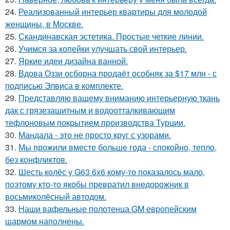
24.
Реализованный интерьер квартиры для молодой
женщины, в Москве.
25.
Скандинавская эстетика. Простые четкие линии.
26.
Учимся за копейки улучшать свой интерьер.
27.
Яркие идеи дизайна ванной.
28.
Вдова Оззи осборна продаёт особняк за $17 млн - с
подписью Элвиса в комплекте.
29.
Представляю вашему вниманию интерьерную ткань
дак с грязезашитным и водоотталкивающим
тефлоновым покрытием производства Турции.
30.
Мандала - это не просто круг с узорами.
31.
Мы прожили вместе больше года - спокойно, тепло,
без конфликтов.
32.
Шесть колёс у G63 6x6 кому-то показалось мало,
поэтому кто-то якобы превратил внедорожник в
восьмиколёсный автодом.
33.
Наши вафельные полотенца GM европейским
шармом наполнены.