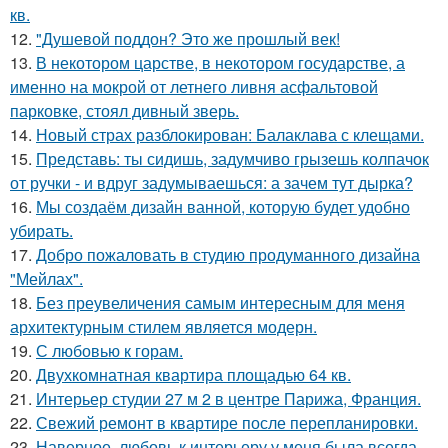
кв.
12.
"Душевой поддон? Это же прошлый век!
13.
В некотором царстве, в некотором государстве, а
именно на мокрой от летнего ливня асфальтовой
парковке, стоял дивный зверь.
14.
Новый страх разблокирован: Балаклава с клещами.
15.
Представь: ты сидишь, задумчиво грызешь колпачок
от ручки - и вдруг задумываешься: а зачем тут дырка?
16.
Мы создаём дизайн ванной, которую будет удобно
убирать.
17.
Добро пожаловать в студию продуманного дизайна
"Мейлах".
18.
Без преувеличения самым интересным для меня
архитектурным стилем является модерн.
19.
С любовью к горам.
20.
Двухкомнатная квартира площадью 64 кв.
21.
Интерьер студии 27 м 2 в центре Парижа, Франция.
22.
Свежий ремонт в квартире после перепланировки.
23.
Наверное, любовь к интерьеру у меня была всегда.