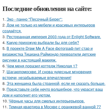
Последние обновления на сайте:
1.
Эко - панно "Песочный Берег":
2.
Дом не только из мебели и красивых интерьеров
создаётся.
3.
Ресторанная империя 2003 года от Enlight Software.
4.
Какую прихожую выбрали бы для себя?
5.
В проекте Draw Me A Face фотограф пит стар и
визажистка Тициана Раймондо превратили детские
рисунки в настоящий макияж.
6.
Чем меня поразил коттедж Николая 1?
7.
Шагаюпомоскве. И снова чудесные мгновения
встречи, незабываемые впечатления!
8.
Эта женщина была странной, если не сказать больше.
9.
Представьте себе нечто волшебное, что украсит ваш
дом и наполнит его уютом.
10.
Чёрные часы для смелых интерьерьеров.
11.
Темная квартира в Москве с оранжевой ванной 77