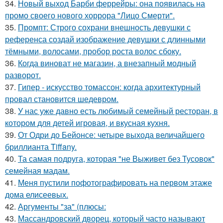
34.
Новый выход Барби феррейры: она появилась на
промо своего нового хоррора "Лицо Смерти".
35.
Промпт: Строго сохрани внешность девушки с
референса создай изображение девушки с длинными
тёмными, волосами, пробор роста волос сбоку.
36.
Когда виноват не магазин, а внезапный модный
разворот.
37.
Гипер - искусство томассон: когда архитектурный
провал становится шедевром.
38.
У нас уже давно есть любимый семейный ресторан, в
котором для детей игровая, и вкусная кухня.
39.
От Одри до Бейонсе: четыре выхода величайшего
бриллианта Tiffany.
40.
Та самая подруга, которая "не Выживет без Тусовок"
семейная мадам.
41.
Меня пустили пофотографировать на первом этаже
дома елисеевых.
42.
Аргументы "за" (плюсы:
43.
Массандровский дворец, который часто называют