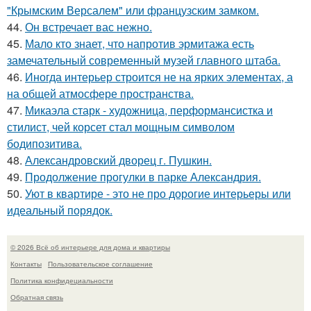
"Крымским Версалем" или французским замком.
44.
Он встречает вас нежно.
45.
Мало кто знает, что напротив эрмитажа есть
замечательный современный музей главного штаба.
46.
Иногда интерьер строится не на ярких элементах, а
на общей атмосфере пространства.
47.
Микаэла старк - художница, перформансистка и
стилист, чей корсет стал мощным символом
бодипозитива.
48.
Александровский дворец г. Пушкин.
49.
Продолжение прогулки в парке Александрия.
50.
Уют в квартире - это не про дорогие интерьеры или
идеальный порядок.
© 2026 Всё об интерьере для дома и квартиры
Контакты
Пользовательское соглашение
Политика конфидециальности
Обратная связь