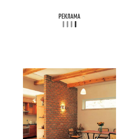
Цены на декоративные
Перегородки в комнате
перегородки
Перегородка из
Перегородка из дерева
гипсокартона
Перегородки из
Межкомнатная
гипсокартона
перегородка
Быстровозводимые
перегородки