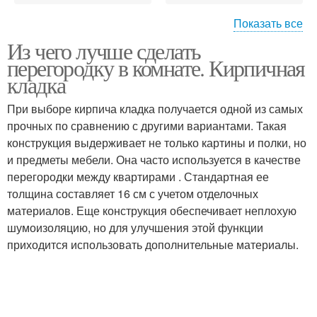
Показать все
Из чего лучше сделать
Перегородки в
Частный дом
перегородку в комнате. Кирпичная
квартире
кладка
При выборе кирпича кладка получается одной из самых
Требования к
Разделительные
прочных по сравнению с другими вариантами. Такая
перегородкам
перегородки
конструкция выдерживает не только картины и полки, но
и предметы мебели. Она часто используется в качестве
перегородки между квартирами . Стандартная ее
толщина составляет 16 см с учетом отделочных
Торговые перегородки
Дешевая перегородка
материалов. Еще конструкция обеспечивает неплохую
шумоизоляцию, но для улучшения этой функции
приходится использовать дополнительные материалы.
Раздвижные
Перегородки между
перегородки
комнатами