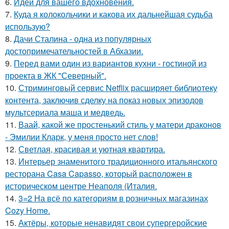
6.
Идеи для вашего вдохновения.
7.
Куда я колокольчики и какова их дальнейшая судьба
использую?
8.
Дачи Сталина - одна из популярных
достопримечательностей в Абхазии.
9.
Перед вами один из вариантов кухни - гостиной из
проекта в ЖК "Северный".
10.
Стриминговый сервис Netflix расширяет библиотеку
контента, заключив сделку на показ новых эпизодов
мультсериала маша и медведь.
11.
Ваай, какой же простенький стиль у матери драконов
- Эмилии Кларк, у меня просто нет слов!
12.
Светлая, красивая и уютная квартира.
13.
Интерьер знаменитого традиционного итальянского
ресторана Casa Capasso, который расположен в
историческом центре Неаполя (Италия.
14.
3=2 На всё по категориям в розничных магазинах
Cozy Home.
15.
Актёры, которые ненавидят свои супергеройские