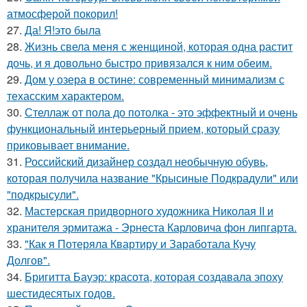
атмосферой покорил!
27.
Да! Я!это была
28.
Жизнь свела меня с женщиной, которая одна растит
дочь, и я довольно быстро привязался к ним обеим.
29.
Дом у озера в остине: современный минимализм с
техасским характером.
30.
Стеллаж от пола до потолка - это эффектный и очень
функциональный интерьерный прием, который сразу
приковывает внимание.
31.
Российский дизайнер создал необычную обувь,
которая получила название "Крысиные Подкрадули" или
"подкрысули".
32.
Мастерская придворного художника Николая II и
хранителя эрмитажа - Эрнеста Карловича фон липгарта.
33.
"Как я Потеряла Квартиру и Заработала Кучу
Долгов".
34.
Бригитта Бауэр: красота, которая создавала эпоху
шестидесятых годов.