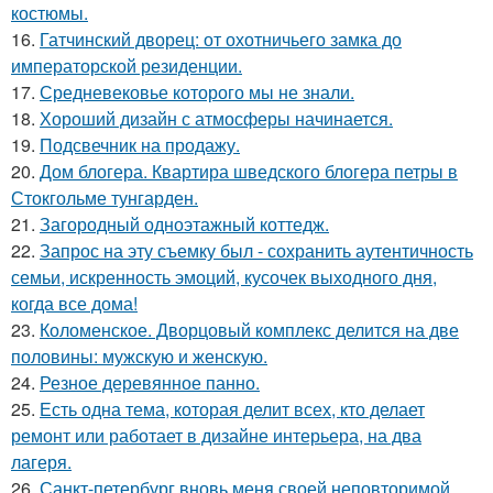
костюмы.
16.
Гатчинский дворец: от охотничьего замка до
императорской резиденции.
17.
Средневековье которого мы не знали.
18.
Хороший дизайн с атмосферы начинается.
19.
Подсвечник на продажу.
20.
Дом блогера. Квартира шведского блогера петры в
Стокгольме тунгарден.
21.
Загородный одноэтажный коттедж.
22.
Запрос на эту съемку был - сохранить аутентичность
семьи, искренность эмоций, кусочек выходного дня,
когда все дома!
23.
Коломенское. Дворцовый комплекс делится на две
половины: мужскую и женскую.
24.
Резное деревянное панно.
25.
Есть одна тема, которая делит всех, кто делает
ремонт или работает в дизайне интерьера, на два
лагеря.
26.
Санкт-петербург вновь меня своей неповторимой