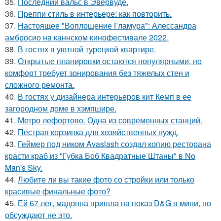
35.
Последний вальс в Эвервуде.
36.
Преппи стиль в интерьере: как повторить.
37.
Настоящее "Воплощение Гламура": Алессандра
амбросио на каннском кинофестивале 2022.
38.
В гостях в уютной турецкой квартире.
39.
Открытые планировки остаются популярными, но
комфорт требует зонирования без тяжелых стен и
сложного ремонта.
40.
В гостях у дизайнера интерьеров кит Кемп в ее
загородном доме в хэмпшире.
41.
Метро лефортово. Одна из современных станций.
42.
Пестрая корзинка для хозяйственных нужд.
43.
Геймер под ником Avaslash создал копию ресторана
красти краб из "Губка Боб Квадратные Штаны" в No
Man's Sky.
44.
Любите ли вы такие фото со стройки или только
красивые финальные фото?
45.
Ей 67 лет, мадонна пришла на показ D&G в мини, но
обсуждают не это.