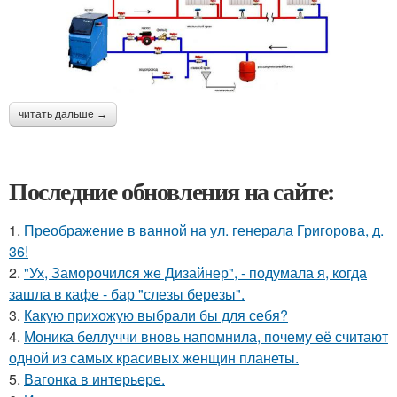
читать дальше →
Последние обновления на сайте:
1.
Преображение в ванной на ул. генерала Григорова, д.
36!
2.
"Ух, Заморочился же Дизайнер", - подумала я, когда
зашла в кафе - бар "слезы березы".
3.
Какую прихожую выбрали бы для себя?
4.
Моника беллуччи вновь напомнила, почему её считают
одной из самых красивых женщин планеты.
5.
Вагонка в интерьере.