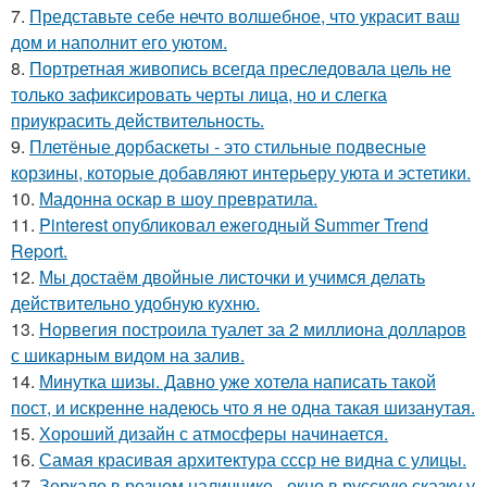
7.
Представьте себе нечто волшебное, что украсит ваш
дом и наполнит его уютом.
8.
Портретная живопись всегда преследовала цель не
только зафиксировать черты лица, но и слегка
приукрасить действительность.
9.
Плетёные дорбаскеты - это стильные подвесные
корзины, которые добавляют интерьеру уюта и эстетики.
10.
Мадонна оскар в шоу превратила.
11.
Pinterest опубликовал ежегодный Summer Trend
Report.
12.
Мы достаём двойные листочки и учимся делать
действительно удобную кухню.
13.
Норвегия построила туалет за 2 миллиона долларов
с шикарным видом на залив.
14.
Минутка шизы. Давно уже хотела написать такой
пост, и искренне надеюсь что я не одна такая шизанутая.
15.
Хороший дизайн с атмосферы начинается.
16.
Самая красивая архитектура ссср не видна с улицы.
17.
Зеркало в резном наличнике - окно в русскую сказку у