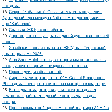
вас дома.
18.
Секрет "Кабанчика". Согласитесь, есть ощущение,
будто дизайнеры между собой о чём-то договорились -
про "Кабанчик".
19.
Спальня. ЖК Красное яблоко.
20.
Дорогие, этот выпуск, как ледяной душ после горячей
ванны.
21.
Хозяйская ванная комната в ЖК "Дом с Террасами"
домстеррасами 2026.
22.
Alba Sand Hotel - отель, в котором мы остановились
на одну ночь во время поездки на юг острова.
23.
Яркие идеи дизайна ванной.
24.
Лицо не менять, сходство 100% Casual Smartphone
Photo домашнее фото, снятое на смартфон в квартире.
25.
Есть одна тема, которая делит всех, кто делает
ремонт или работает в дизайне интерьера, на два
лагеря.
26.
Проект компактной однокомнатной квартиры 32 м 2 в