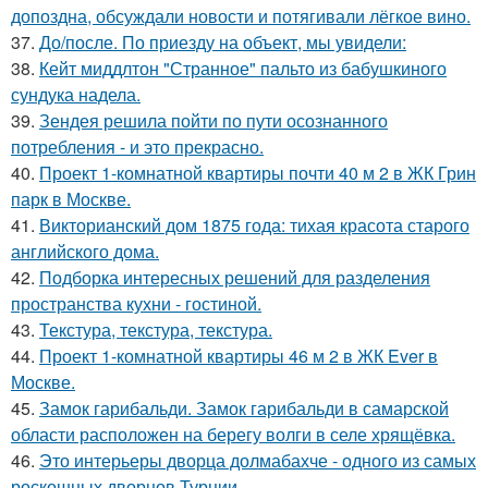
допоздна, обсуждали новости и потягивали лёгкое вино.
37.
До/после. По приезду на объект, мы увидели:
38.
Кейт миддлтон "Странное" пальто из бабушкиного
сундука надела.
39.
Зендея решила пойти по пути осознанного
потребления - и это прекрасно.
40.
Проект 1-комнатной квартиры почти 40 м 2 в ЖК Грин
парк в Москве.
41.
Викторианский дом 1875 года: тихая красота старого
английского дома.
42.
Подборка интересных решений для разделения
пространства кухни - гостиной.
43.
Текстура, текстура, текстура.
44.
Проект 1-комнатной квартиры 46 м 2 в ЖК Ever в
Москве.
45.
Замок гарибальди. Замок гарибальди в самарской
области расположен на берегу волги в селе хрящёвка.
46.
Это интерьеры дворца долмабахче - одного из самых
роскошных дворцов Турции.