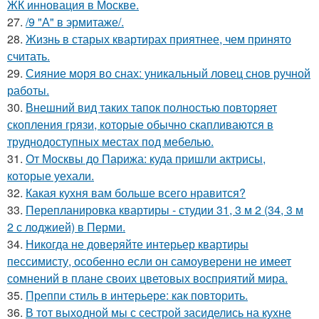
ЖК инновация в Москве.
27.
/9 "А" в эрмитаже/.
28.
Жизнь в старых квартирах приятнее, чем принято
считать.
29.
Сияние моря во снах: уникальный ловец снов ручной
работы.
30.
Внешний вид таких тапок полностью повторяет
скопления грязи, которые обычно скапливаются в
труднодоступных местах под мебелью.
31.
От Москвы до Парижа: куда пришли актрисы,
которые уехали.
32.
Какая кухня вам больше всего нравится?
33.
Перепланировка квартиры - студии 31, 3 м 2 (34, 3 м
2 с лоджией) в Перми.
34.
Никогда не доверяйте интерьер квартиры
пессимисту, особенно если он самоуверени не имеет
сомнений в плане своих цветовых восприятий мира.
35.
Преппи стиль в интерьере: как повторить.
36.
В тот выходной мы с сестрой засиделись на кухне