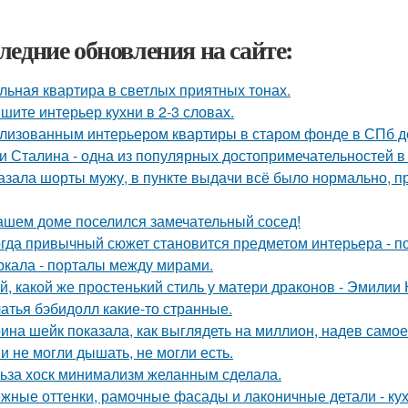
ледние обновления на сайте:
льная квартира в светлых приятных тонах.
шите интерьер кухни в 2-3 словах.
лизованным интерьером квартиры в старом фонде в СПб д
и Сталина - одна из популярных достопримечательностей в
азала шорты мужу, в пункте выдачи всё было нормально, п
ашем доме поселился замечательный сосед!
гда привычный сюжет становится предметом интерьера - поч
ркала - порталы между мирами.
й, какой же простенький стиль у матери драконов - Эмилии К
атья бэбидолл какие-то странные.
ина шейк показала, как выглядеть на миллион, надев самое
и не могли дышать, не могли есть.
ьза хоск минимализм желанным сделала.
жные оттенки, рамочные фасады и лаконичные детали - кух