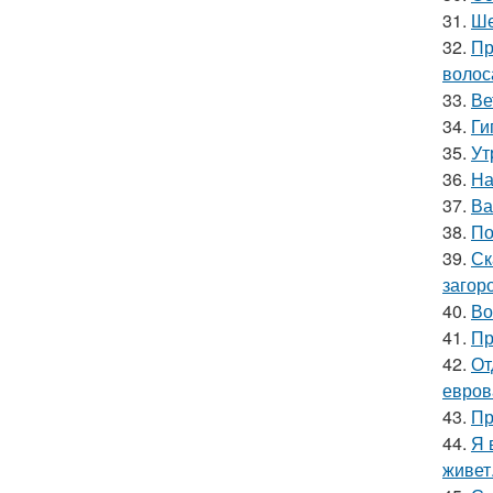
31.
Ше
32.
Пр
волос
33.
Ве
34.
Ги
35.
Ут
36.
На
37.
Ва
38.
По
39.
Ск
загор
40.
Во
41.
Пр
42.
От
евров
43.
Пр
44.
Я 
живет