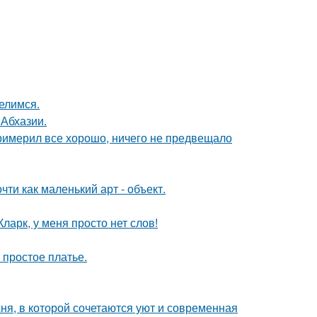
елимся.
 Абхазии.
римерил все хорошо, ничего не предвещало
ти как маленький арт - объект.
ларк, у меня просто нет слов!
 простое платье.
ня, в которой сочетаются уют и современная