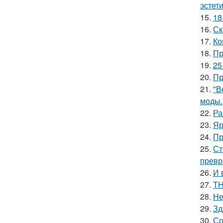
эстети
15.
18
16.
Ск
17.
Ко
18.
Пр
19.
25
20.
Пр
21.
"В
моды.
22.
Ра
23.
Яр
24.
Пр
25.
Ст
превр
26.
И 
27.
TH
28.
Не
29.
Зд
30.
Со