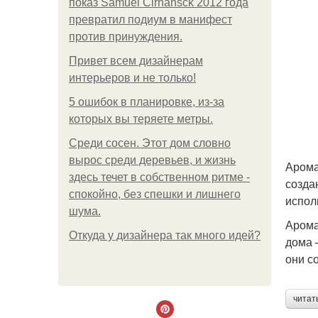
показ Samuel Cirnansck 2012 года
превратил подиум в манифест
против принуждения.
Привет всем дизайнерам
интерьеров и не только!
5 ошибок в планировке, из-за
которых вы теряете метры.
Среди сосен. Этот дом словно
вырос среди деревьев, и жизнь
Арома
здесь течет в собственном ритме -
созда
спокойно, без спешки и лишнего
испол
шума.
Арома
Откуда у дизайнера так много идей?
дома 
они с
читат