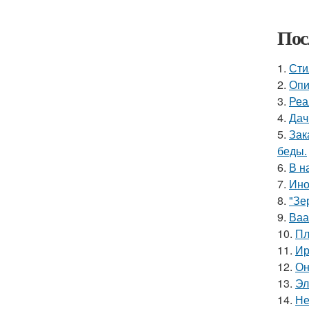
Пос
1.
Сти
2.
Опи
3.
Реа
4.
Дач
5.
Зак
беды.
6.
В н
7.
Ино
8.
"Зе
9.
Ваа
10.
Пл
11.
Ир
12.
Он
13.
Эл
14.
Не