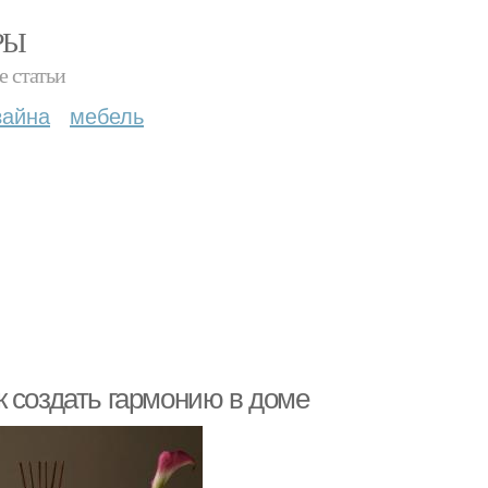
РЫ
е статьи
зайна
мебель
к создать гармонию в доме