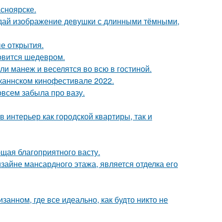
асноярске.
здай изображение девушки с длинными тёмными,
ые открытия.
новится шедевром.
и манеж и веселятся во всю в гостиной.
каннском кинофестивале 2022.
совсем забыла про вазу.
в интерьер как городской квартиры, так и
щая благоприятного васту.
айне мансардного этажа, является отделка его
занном, где все идеально, как будто никто не