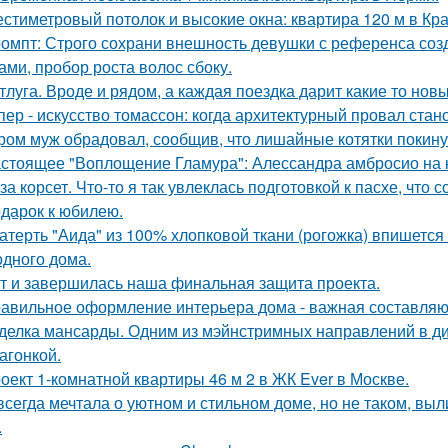
стиметровый потолок и высокие окна: квартира 120 м в Кр
омпт: Строго сохрани внешность девушки с референса со
ами, пробор роста волос сбоку.
тлуга. Вроде и рядом, а каждая поездка дарит какие то нов
пер - искусство томассон: когда архитектурный провал ста
ром муж обрадовал, сообщив, что лишайные котятки покинул
стоящее "Воплощение Гламура": Алессандра амбросио на 
за корсет. Что-то я так увлеклась подготовкой к пасхе, что 
дарок к юбилею.
атерть "Аида" из 100% хлопковой ткани (рогожка) впишется 
одного дома.
т и завершилась наша финальная защита проекта.
авильное оформление интерьера дома - важная составляю
делка мансарды. Одним из мэйнстримных направлений в диз
агонкой.
оект 1-комнатной квартиры 46 м 2 в ЖК Ever в Москве.
всегда мечтала о уютном и стильном доме, но не таком, выли
.