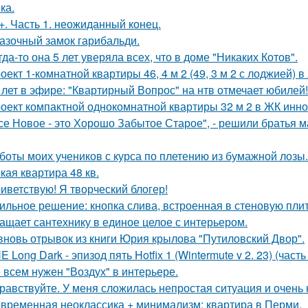
ка.
+. Часть 1. неожиданный конец.
азочный замок гарибальди.
гда-то она 5 лет уверяла всех, что в доме "Никаких Котов".
оект 1-комнатной квартиры 46, 4 м 2 (49, 3 м 2 с лоджией) в
 лет в эфире: "Квартирный Вопрос" на нтв отмечает юбилей!
оект компактной однокомнатной квартиры 32 м 2 в ЖК инно
се Новое - это Хорошо Забытое Старое", - решили братья 
боты моих учеников с курса по плетению из бумажной лозы.
кая квартира 48 кв.
иветствую! Я творческий блогер!
ильное решение: кнопка слива, встроенная в стеновую плитк
ащает сантехнику в единое целое с интерьером.
вновь отрывок из книги Юрия крылова "Путиловский Двор".
E Long Dark - эпизод пять Hotfix 1 (Wintermute v 2. 23) (часть 
 всем нужен "Воздух" в интерьере.
равствуйте. У меня сложилась непростая ситуация и очень
временная неоклассика + минимализм: квартира в Перми.