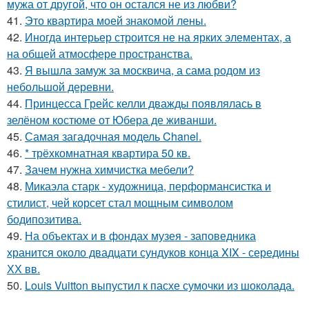
мужа от другой, что он остался не из любви?
41.
Это квартира моей знакомой лены.
42.
Иногда интерьер строится не на ярких элементах, а
на общей атмосфере пространства.
43.
Я вышла замуж за москвича, а сама родом из
небольшой деревни.
44.
Принцесса Грейс келли дважды появлялась в
зелёном костюме от Юбера де живанши.
45.
Самая загадочная модель Chanel.
46.
* трёхкомнатная квартира 50 кв.
47.
Зачем нужна химчистка мебели?
48.
Микаэла старк - художница, перформансистка и
стилист, чей корсет стал мощным символом
бодипозитива.
49.
На объектах и в фондах музея - заповедника
хранится около двадцати сундуков конца XIX - середины
ХХ вв.
50.
Louis Vuitton выпустил к пасхе сумочки из шоколада.