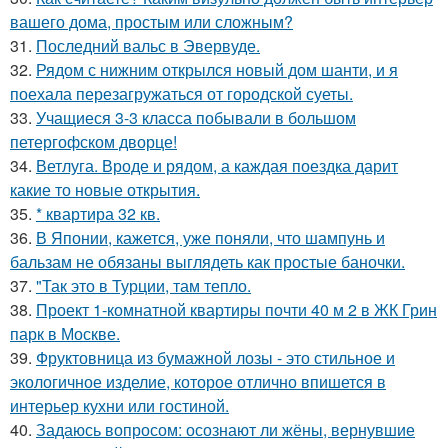
вашего дома, простым или сложным?
31.
Последний вальс в Эвервуде.
32.
Рядом с нижним открылся новый дом шанти, и я
поехала перезагружаться от городской суеты.
33.
Учащиеся 3-3 класса побывали в большом
петергофском дворце!
34.
Ветлуга. Вроде и рядом, а каждая поездка дарит
какие то новые открытия.
35.
* квартира 32 кв.
36.
В Японии, кажется, уже поняли, что шампунь и
бальзам не обязаны выглядеть как простые баночки.
37.
"Так это в Турции, там тепло.
38.
Проект 1-комнатной квартиры почти 40 м 2 в ЖК Грин
парк в Москве.
39.
Фруктовница из бумажной лозы - это стильное и
экологичное изделие, которое отлично впишется в
интерьер кухни или гостиной.
40.
Задаюсь вопросом: осознают ли жёны, вернувшие