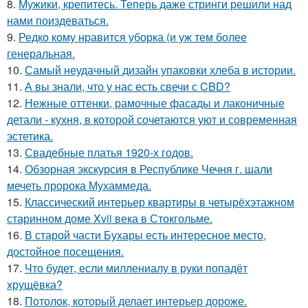
8.
Мужики, крепитесь. Теперь даже стринги решили над
нами поиздеваться.
9.
Редко кому нравится уборка (и уж тем более
генеральная.
10.
Самый неудачный дизайн упаковки хлеба в истории.
11.
А вы знали, что у нас есть свечи с CBD?
12.
Нежные оттенки, рамочные фасады и лаконичные
детали - кухня, в которой сочетаются уют и современная
эстетика.
13.
Свадебные платья 1920-х годов.
14.
Обзорная экскурсия в Республике Чечня г. шали
мечеть пророка Мухаммеда.
15.
Классический интерьер квартиры в четырёхэтажном
старинном доме Xvii века в Стокгольме.
16.
В старой части Бухары есть интересное место,
достойное посещения.
17.
Что будет, если миллениалу в руки попадёт
хрущёвка?
18.
Потолок, который делает интерьер дороже.