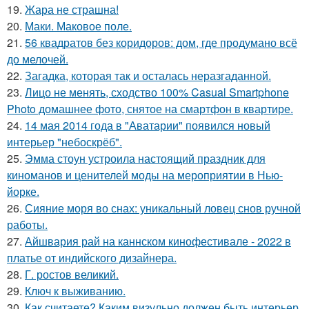
19.
Жара не страшна!
20.
Маки. Маковое поле.
21.
56 квадратов без коридоров: дом, где продумано всё
до мелочей.
22.
Загадка, которая так и осталась неразгаданной.
23.
Лицо не менять, сходство 100% Casual Smartphone
Photo домашнее фото, снятое на смартфон в квартире.
24.
14 мая 2014 года в "Аватарии" появился новый
интерьер "небоскрёб".
25.
Эмма стоун устроила настоящий праздник для
киноманов и ценителей моды на мероприятии в Нью-
йорке.
26.
Сияние моря во снах: уникальный ловец снов ручной
работы.
27.
Айшвария рай на каннском кинофестивале - 2022 в
платье от индийского дизайнера.
28.
Г. ростов великий.
29.
Ключ к выживанию.
30.
Как считаете? Каким визульно должен быть интерьер