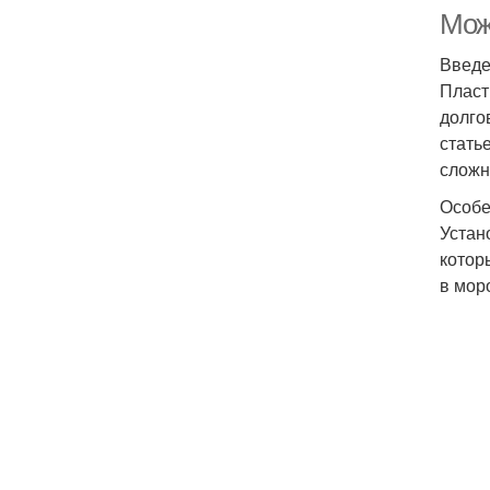
Мож
Введ
Пласт
долго
стать
сложн
Особе
Устан
котор
в мор