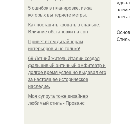
идеал
5 ошибок в планировке, из-за
элеме
которых вы теряете метры.
элега
Как поставить кровать в спальне.
Основ
Влияние обстановки на сон
Стиль
Привет всем дизайнерам
интерьеров и не только!
69-Летний житель Италии создал
фальшивый античный амфитеатр и
долгое время успешно выдавал его
за настоящее историческое
наследие.
Моя супруга тоже дизайнер
любимый стиль - Прованс.