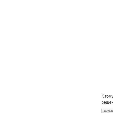
К том
решен
читат