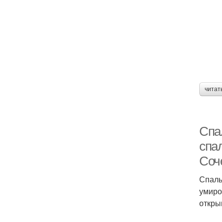
читат
Спа
спал
Соч
Спаль
умиро
откры