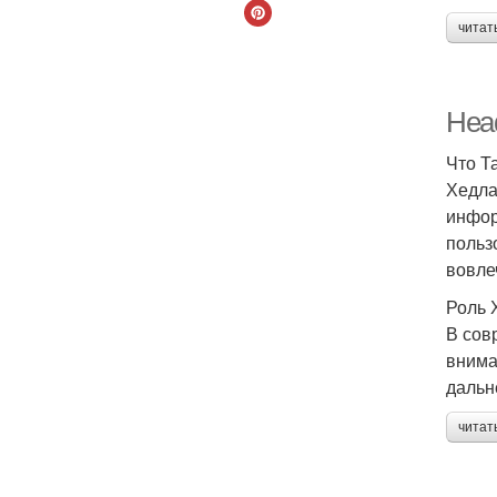
читат
Head
Что Т
Хедла
инфор
польз
вовле
Роль 
В сов
внима
дальн
читат