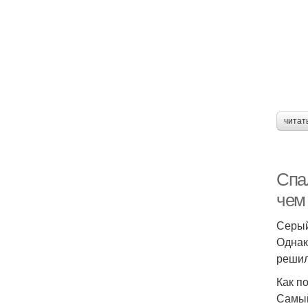
читат
Спал
чем
Серый
Однак
решил
Как п
Самый