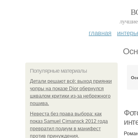
В
лучшие 
главная
интерь
Осн
Популярные материалы
Ос
Детали решают всё: выход приянки
чопры на показе Dior обернулся
шквалом критики из-за небрежного
пошива.
Фот
Невеста без права выбора: как
инт
показ Samuel Cirnansck 2012 года
превратил подиум в манифест
Роман
против принуждения.