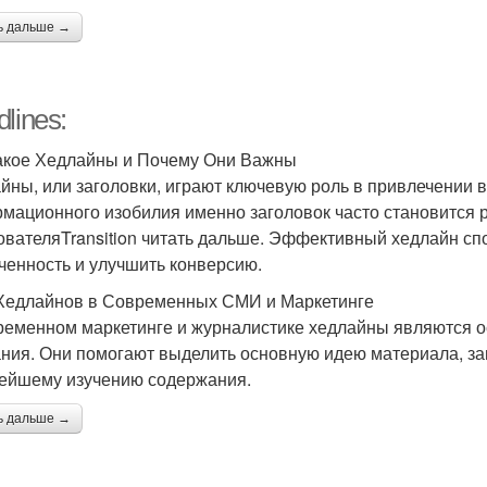
ь дальше →
lines:
акое Хедлайны и Почему Они Важны
йны, или заголовки, играют ключевую роль в привлечении 
мационного изобилия именно заголовок часто становится
ователяTransition читать дальше. Эффективный хедлайн сп
ченность и улучшить конверсию.
Хедлайнов в Современных СМИ и Маркетинге
ременном маркетинге и журналистике хедлайны являются 
ния. Они помогают выделить основную идею материала, заи
ейшему изучению содержания.
ь дальше →