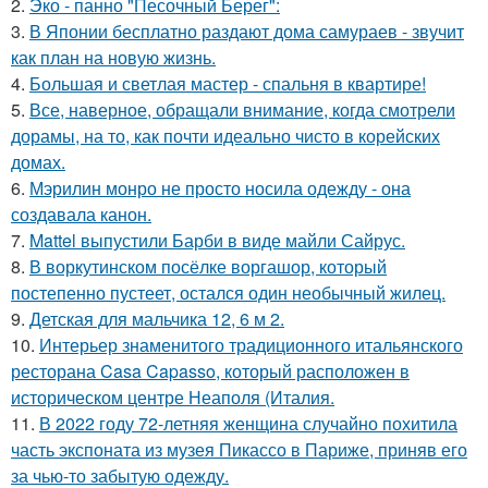
2.
Эко - панно "Песочный Берег":
3.
В Японии бесплатно раздают дома самураев - звучит
как план на новую жизнь.
4.
Большая и светлая мастер - спальня в квартире!
5.
Все, наверное, обращали внимание, когда смотрели
дорамы, на то, как почти идеально чисто в корейских
домах.
6.
Мэрилин монро не просто носила одежду - она
создавала канон.
7.
Mattel выпустили Барби в виде майли Сайрус.
8.
В воркутинском посёлке воргашор, который
постепенно пустеет, остался один необычный жилец.
9.
Детская для мальчика 12, 6 м 2.
10.
Интерьер знаменитого традиционного итальянского
ресторана Casa Capasso, который расположен в
историческом центре Неаполя (Италия.
11.
В 2022 году 72-летняя женщина случайно похитила
часть экспоната из музея Пикассо в Париже, приняв его
за чью-то забытую одежду.