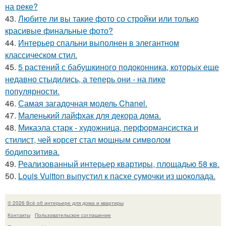
на реке?
43.
Любите ли вы такие фото со стройки или только
красивые финальные фото?
44.
Интерьер спальни выполнен в элегантном
классическом стил.
45.
5 растений с бабушкиного подоконника, которых еще
недавно стыдились, а теперь они - на пике
популярности.
46.
Самая загадочная модель Chanel.
47.
Маленький лайфхак для декора дома.
48.
Микаэла старк - художница, перформансистка и
стилист, чей корсет стал мощным символом
бодипозитива.
49.
Реализованный интерьер квартиры, площадью 58 кв.
50.
Louis Vuitton выпустил к пасхе сумочки из шоколада.
© 2026 Всё об интерьере для дома и квартиры
Контакты
Пользовательское соглашение