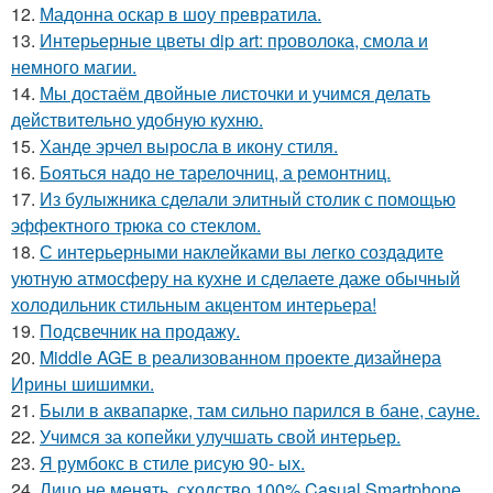
12.
Мадонна оскар в шоу превратила.
13.
Интерьерные цветы dip art: проволока, смола и
немного магии.
14.
Мы достаём двойные листочки и учимся делать
действительно удобную кухню.
15.
Ханде эрчел выросла в икону стиля.
16.
Бояться надо не тарелочниц, а ремонтниц.
17.
Из булыжника сделали элитный столик с помощью
эффектного трюка со стеклом.
18.
С интерьерными наклейками вы легко создадите
уютную атмосферу на кухне и сделаете даже обычный
холодильник стильным акцентом интерьера!
19.
Подсвечник на продажу.
20.
Middle AGE в реализованном проекте дизайнера
Ирины шишимки.
21.
Были в аквапарке, там сильно парился в бане, сауне.
22.
Учимся за копейки улучшать свой интерьер.
23.
Я румбокс в стиле рисую 90- ых.
24.
Лицо не менять, сходство 100% Casual Smartphone