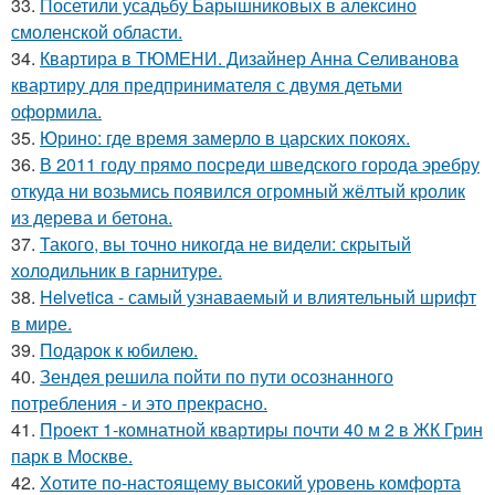
33.
Посетили усадьбу Барышниковых в алексино
смоленской области.
34.
Квартира в ТЮМЕНИ. Дизайнер Анна Селиванова
квартиру для предпринимателя с двумя детьми
оформила.
35.
Юрино: где время замерло в царских покоях.
36.
В 2011 году прямо посреди шведского города эребру
откуда ни возьмись появился огромный жёлтый кролик
из дерева и бетона.
37.
Такого, вы точно никогда не видели: скрытый
холодильник в гарнитуре.
38.
Helvetica - самый узнаваемый и влиятельный шрифт
в мире.
39.
Подарок к юбилею.
40.
Зендея решила пойти по пути осознанного
потребления - и это прекрасно.
41.
Проект 1-комнатной квартиры почти 40 м 2 в ЖК Грин
парк в Москве.
42.
Хотите по-настоящему высокий уровень комфорта