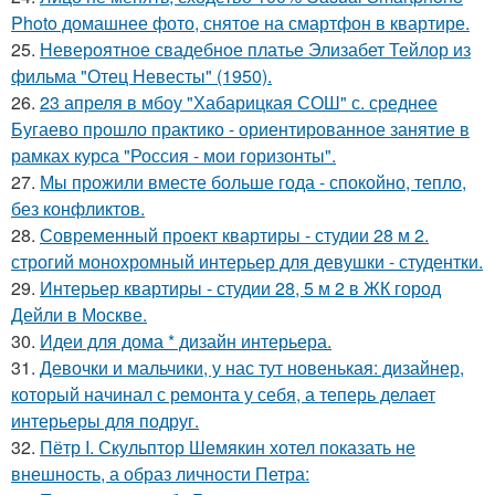
Photo домашнее фото, снятое на смартфон в квартире.
25.
Невероятное свадебное платье Элизабет Тейлор из
фильма "Отец Невесты" (1950).
26.
23 апреля в мбоу "Хабарицкая СОШ" с. среднее
Бугаево прошло практико - ориентированное занятие в
рамках курса "Россия - мои горизонты".
27.
Мы прожили вместе больше года - спокойно, тепло,
без конфликтов.
28.
Современный проект квартиры - студии 28 м 2.
строгий монохромный интерьер для девушки - студентки.
29.
Интерьер квартиры - студии 28, 5 м 2 в ЖК город
Дейли в Москве.
30.
Идеи для дома * дизайн интерьера.
31.
Девочки и мальчики, у нас тут новенькая: дизайнер,
который начинал с ремонта у себя, а теперь делает
интерьеры для подруг.
32.
Пётр I. Скульптор Шемякин хотел показать не
внешность, а образ личности Петра: