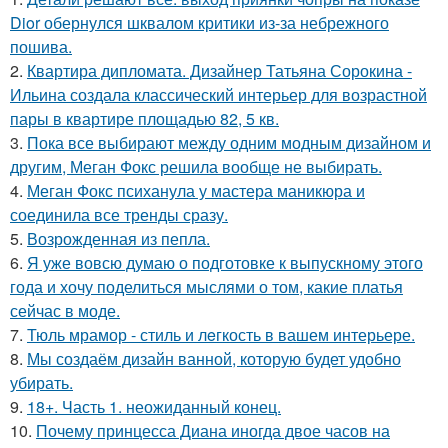
Dior обернулся шквалом критики из-за небрежного
пошива.
2.
Квартира дипломата. Дизайнер Татьяна Сорокина -
Ильина создала классический интерьер для возрастной
пары в квартире площадью 82, 5 кв.
3.
Пока все выбирают между одним модным дизайном и
другим, Меган Фокс решила вообще не выбирать.
4.
Меган Фокс психанула у мастера маникюра и
соединила все тренды сразу.
5.
Возрожденная из пепла.
6.
Я уже вовсю думаю о подготовке к выпускному этого
года и хочу поделиться мыслями о том, какие платья
сейчас в моде.
7.
Тюль мрамор - стиль и лeгкость в вашем интерьере.
8.
Мы создаём дизайн ванной, которую будет удобно
убирать.
9.
18+. Часть 1. неожиданный конец.
10.
Почему принцесса Диана иногда двое часов на