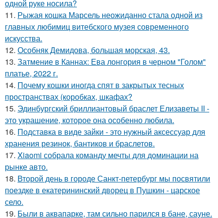
одной руке носила?
11.
Рыжая кошка Марсель неожиданно стала одной из
главных любимиц витебского музея современного
искусства.
12.
Особняк Демидова, большая морская, 43.
13.
Затмение в Каннах: Ева лонгория в черном "Голом"
платье, 2022 г.
14.
Почему кошки иногда спят в закрытых тесных
пространствах (коробках, шкафах?
15.
Эдинбургский бриллиантовый браслет Елизаветы II -
это украшение, которое она особенно любила.
16.
Подставка в виде зайки - это нужный аксессуар для
хранения резинок, бантиков и браслетов.
17.
Xiaomi собрала команду мечты для доминации на
рынке авто.
18.
Второй день в городе Санкт-петербург мы посвятили
поездке в екатерининский дворец в Пушкин - царское
село.
19.
Были в аквапарке, там сильно парился в бане, сауне.