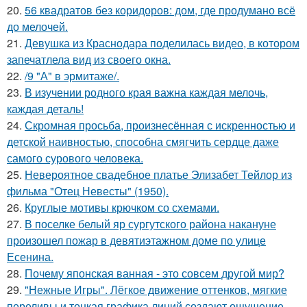
20.
56 квадратов без коридоров: дом, где продумано всё
до мелочей.
21.
Девушка из Краснодара поделилась видео, в котором
запечатлела вид из своего окна.
22.
/9 "А" в эрмитаже/.
23.
В изучении родного края важна каждая мелочь,
каждая деталь!
24.
Скромная просьба, произнесённая с искренностью и
детской наивностью, способна смягчить сердце даже
самого сурового человека.
25.
Невероятное свадебное платье Элизабет Тейлор из
фильма "Отец Невесты" (1950).
26.
Круглые мотивы крючком со схемами.
27.
В поселке белый яр сургутского района накануне
произошел пожар в девятиэтажном доме по улице
Есенина.
28.
Почему японская ванная - это совсем другой мир?
29.
"Нежные Игры". Лёгкое движение оттенков, мягкие
переливы и тонкая графика линий создают ощущение