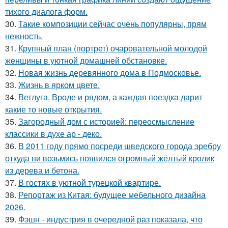
тихого диалога форм.
30.
Такие композиции сейчас очень популярны, прям
нежность.
31.
Крупный план (портрет) очаровательной молодой
женщины в уютной домашней обстановке.
32.
Новая жизнь деревянного дома в Подмосковье.
33.
Жизнь в ярком цвете.
34.
Ветлуга. Вроде и рядом, а каждая поездка дарит
какие то новые открытия.
35.
Загородный дом с историей: переосмысление
классики в духе ар - деко.
36.
В 2011 году прямо посреди шведского города эребру
откуда ни возьмись появился огромный жёлтый кролик
из дерева и бетона.
37.
В гостях в уютной турецкой квартире.
38.
Репортаж из Китая: будущее мебельного дизайна
2026.
39.
Фэшн - индустрия в очередной раз показала, что