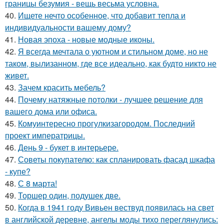
границы безумия - вещь весьма условна.
40.
Ищете нечто особенное, что добавит тепла и
индивидуальности вашему дому?
41.
Новая эпоха - новые модные иконы.
42.
Я всегда мечтала о уютном и стильном доме, но не
таком, вылизанном, где все идеально, как будто никто не
живет.
43.
Зачем красить мебель?
44.
Почему натяжные потолки - лучшее решение для
вашего дома или офиса.
45.
Комуинтересно прогулкизагородом. Последний
проект императрицы.
46.
День 9 - букет в интерьере.
47.
Советы покупателю: как спланировать фасад шкафа
- купе?
48.
С 8 марта!
49.
Торшер один, подушек две.
50.
Когда в 1941 году Вивьен вествуд появилась на свет
в английской деревне, ангелы моды тихо переглянулись: