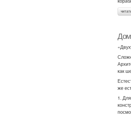
кораб
читат
Дом
«Двух
Сложн
Архит
как ш
Естес
же ес
1. Дл
конст
посмо