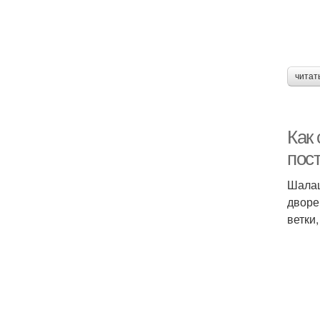
читат
Как
пос
Шалаш
дворе
ветки,