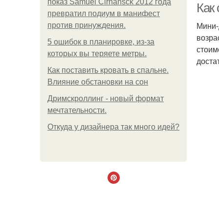
показ Samuel Cirnansck 2012 года
Как
превратил подиум в манифест
Мини-
против принуждения.
возра
5 ошибок в планировке, из-за
стоим
которых вы теряете метры.
достат
Как поставить кровать в спальне.
Влияние обстановки на сон
Дримскроллинг - новый формат
мечтательности.
Откуда у дизайнера так много идей?