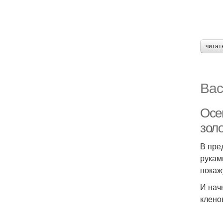
читат
Вас
Осе
золо
В пре
рукам
покаж
И нач
клено