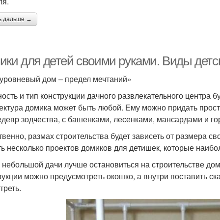
ля.
ь дальше →
ики для детей своими руками. Виды детс
уровневый дом – предел мечтаний»
ость и тип конструкции дачного развлекательного центра бу
ектура домика может быть любой. Ему можно придать прост
едевр зодчества, с башенками, лесенками, мансардами и го
твенно, размах строительства будет зависеть от размера св
ть несколько проектов домиков для детишек, которые наи
я небольшой дачи лучше остановиться на строительстве до
рукции можно предусмотреть окошко, а внутри поставить ска
треть.