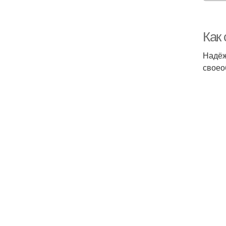
Как
Надёж
своео