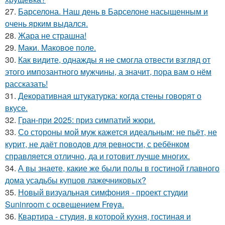
27.
Барселона. Наш день в Барселоне насыщенным и
очень ярким выдался.
28.
Жара не страшна!
29.
Маки. Маковое поле.
30.
Как видите, однажды я не смогла отвести взгляд от
этого импозантного мужчины, а значит, пора вам о нём
рассказать!
31.
Декоративная штукатурка: когда стены говорят о
вкусе.
32.
Гран-при 2025: приз симпатий жюри.
33.
Со стороны мой муж кажется идеальным: не пьёт, не
курит, не даёт поводов для ревности, с ребёнком
справляется отлично, да и готовит лучше многих.
34.
А вы знаете, какие же были полы в гостиной главного
дома усадьбы купцов лажечниковых?
35.
Новый визуальная симфония - проект студии
Suninroom с освещением Freya.
36.
Квартира - студия, в которой кухня, гостиная и