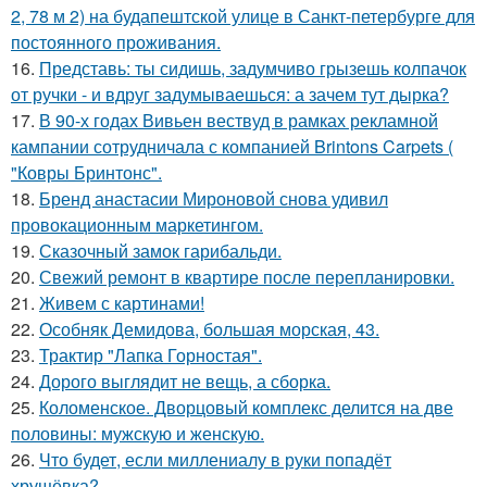
2, 78 м 2) на будапештской улице в Санкт-петербурге для
постоянного проживания.
16.
Представь: ты сидишь, задумчиво грызешь колпачок
от ручки - и вдруг задумываешься: а зачем тут дырка?
17.
В 90-х годах Вивьен вествуд в рамках рекламной
кампании сотрудничала с компанией Brintons Carpets (
"Ковры Бринтонс".
18.
Бренд анастасии Мироновой снова удивил
провокационным маркетингом.
19.
Сказочный замок гарибальди.
20.
Свежий ремонт в квартире после перепланировки.
21.
Живем с картинами!
22.
Особняк Демидова, большая морская, 43.
23.
Трактир "Лапка Горностая".
24.
Дорого выглядит не вещь, а сборка.
25.
Коломенское. Дворцовый комплекс делится на две
половины: мужскую и женскую.
26.
Что будет, если миллениалу в руки попадёт
хрущёвка?