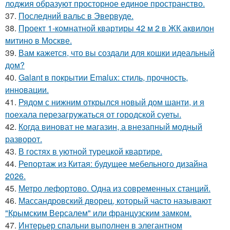
лоджия образуют просторное единое пространство.
37.
Последний вальс в Эвервуде.
38.
Проект 1-комнатной квартиры 42 м 2 в ЖК аквилон
митино в Москве.
39.
Вам кажется, что вы создали для кошки идеальный
дом?
40.
Galant в покрытии Emalux: стиль, прочность,
инновации.
41.
Рядом с нижним открылся новый дом шанти, и я
поехала перезагружаться от городской суеты.
42.
Когда виноват не магазин, а внезапный модный
разворот.
43.
В гостях в уютной турецкой квартире.
44.
Репортаж из Китая: будущее мебельного дизайна
2026.
45.
Метро лефортово. Одна из современных станций.
46.
Массандровский дворец, который часто называют
"Крымским Версалем" или французским замком.
47.
Интерьер спальни выполнен в элегантном