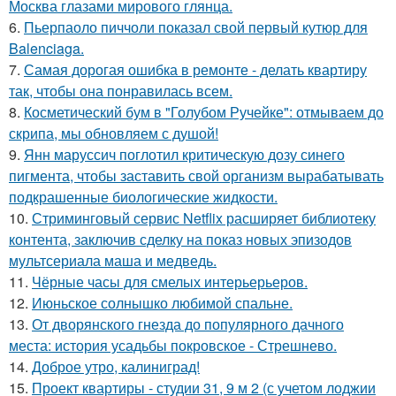
Москва глазами мирового глянца.
6.
Пьерпаоло пиччоли показал свой первый кутюр для
Balenciaga.
7.
Самая дорогая ошибка в ремонте - делать квартиру
так, чтобы она понравилась всем.
8.
Косметический бум в "Голубом Ручейке": отмываем до
скрипа, мы обновляем с душой!
9.
Янн маруссич поглотил критическую дозу синего
пигмента, чтобы заставить свой организм вырабатывать
подкрашенные биологические жидкости.
10.
Стриминговый сервис Netflix расширяет библиотеку
контента, заключив сделку на показ новых эпизодов
мультсериала маша и медведь.
11.
Чёрные часы для смелых интерьерьеров.
12.
Июньское солнышко любимой спальне.
13.
От дворянского гнезда до популярного дачного
места: история усадьбы покровское - Стрешнево.
14.
Доброе утро, калиниград!
15.
Проект квартиры - студии 31, 9 м 2 (с учетом лоджии