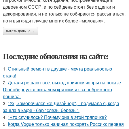
довоенном СССР, и по сей день стоят без отделки и
декорирования, и не только не собираются рассыпаться,
но и выглядят лучше многих более «молодых».
читать дальше →
Последние обновления на сайте:
1.
Стильный ремонт в двушке - мечта реальностью
стала!
2.
Детали решают всё: выход приянки чопры на показе
Dior обернулся шквалом критики из-за небрежного
пошива.
3.
"Ух, Заморочился же Дизайнер", - подумала я, когда
зашла в кафе - бар "слезы березы".
4.
"Что случилось? Почему она в этой тряпочке?
5.
Когда Vogue только начинал покорять Россию: первая