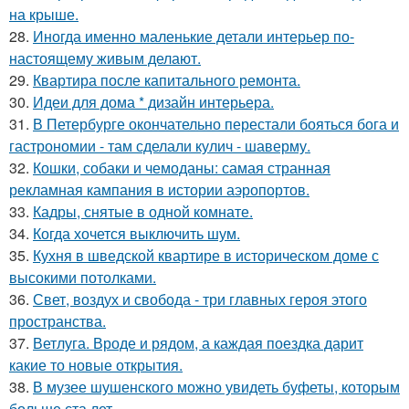
на крыше.
28.
Иногда именно маленькие детали интерьер по-
настоящему живым делают.
29.
Квартира после капитального ремонта.
30.
Идеи для дома * дизайн интерьера.
31.
В Петербурге окончательно перестали бояться бога и
гастрономии - там сделали кулич - шаверму.
32.
Кошки, собаки и чемоданы: самая странная
рекламная кампания в истории аэропортов.
33.
Кадры, снятые в одной комнате.
34.
Когда хочется выключить шум.
35.
Кухня в шведской квартире в историческом доме с
высокими потолками.
36.
Свет, воздух и свобода - три главных героя этого
пространства.
37.
Ветлуга. Вроде и рядом, а каждая поездка дарит
какие то новые открытия.
38.
В музее шушенского можно увидеть буфеты, которым
больше ста лет.