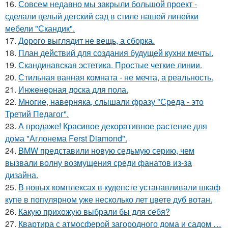
16.
Совсем недавно мы закрыли большой проект -
сделали целый детский сад в стиле нашей линейки
мебели "Скандик".
17.
Дорого выглядит не вещь, а сборка.
18.
План действий для создания будущей кухни мечты.
19.
Скандинавская эстетика. Простые четкие линии.
20.
Стильная ванная комната - не мечта, а реальность.
21.
Инжeнepная доска для пола.
22.
Многие, наверняка, слышали фразу "Среда - это
Третий Педагог".
23.
А продаже! Красивое декоративное растение для
дома "Аглонема Ferst Diamond".
24.
BMW представили новую седьмую серию, чем
вызвали волну возмущения среди фанатов из-за
дизайна.
25.
В новых комплексах в кудепсте устанавливали шкаф
купе в популярном уже несколько лет цвете дуб вотан.
26.
Какую прихожую выбрали бы для себя?
27.
Квартира с атмосферой загородного дома и садом …