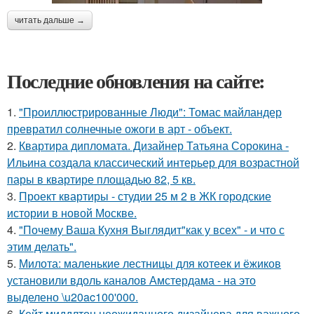
читать дальше →
Последние обновления на сайте:
1.
"Проиллюстрированные Люди": Томас майландер
превратил солнечные ожоги в арт - объект.
2.
Квартира дипломата. Дизайнер Татьяна Сорокина -
Ильина создала классический интерьер для возрастной
пары в квартире площадью 82, 5 кв.
3.
Проект квартиры - студии 25 м 2 в ЖК городские
истории в новой Москве.
4.
"Почему Ваша Кухня Выглядит"как у всех" - и что с
этим делать".
5.
Милота: маленькие лестницы для котеек и ёжиков
установили вдоль каналов Амстердама - на это
выделено \u20ac100'000.
6.
Кейт миддлтон неожиданного дизайнера для важного