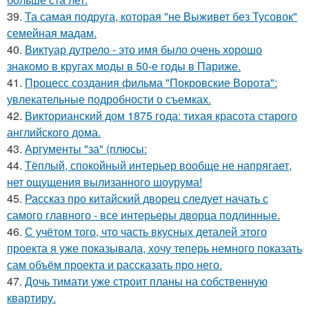
39.
Та самая подруга, которая "не Выживет без Тусовок"
семейная мадам.
40.
Виктуар дутрело - это имя было очень хорошо
знакомо в кругах моды в 50-е годы в Париже.
41.
Процесс создания фильма "Покровские Ворота":
увлекательные подробности о съемках.
42.
Викторианский дом 1875 года: тихая красота старого
английского дома.
43.
Аргументы "за" (плюсы:
44.
Тёплый, спокойный интерьер вообще не напрягает,
нет ощущения вылизанного шоурума!
45.
Рассказ про китайский дворец следует начать с
самого главного - все интерьеры дворца подлинные.
46.
С учётом того, что часть вкусных деталей этого
проекта я уже показывала, хочу теперь немного показать
сам объём проекта и рассказать про него.
47.
Дочь тимати уже строит планы на собственную
квартиру.