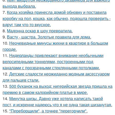
выхода выбрала.
7.
Когда хозяйка принесла домой обновку и поставила
коробку на пол, кошка, как обычно, подошла проверить -
вдруг там что-то вкусное.
8.
Мадонна оскар в шоу превратила.
9.
Васту - шастра. Золотые правила для дома.
10.
Неочевидные минусы жихни в квартире в большом
городе.
11.
Нидерланды привлекают внимание необычными
велосипедными тоннелями, построенными под
каналами с прозрачными стеклянными потолками.
12.
Детские сладости неожиданно модным аксессуаром
для пальцев стали.
13.
500 буханок на выход: нигерийская звезда пришла на
премию в самом калорийном платье в мире.
14.
Минутка шизы. Давно уже хотела написать такой
пост, и искренне надеюсь что я не одна такая шизанутая.
15.
"Переборщили", а точнее "перегорчили".