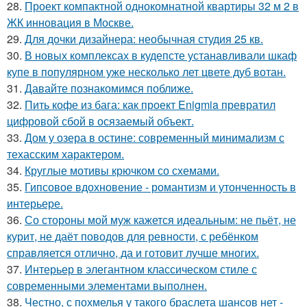
28.
Проект компактной однокомнатной квартиры 32 м 2 в
ЖК инновация в Москве.
29.
Для дочки дизайнера: необычная студия 25 кв.
30.
В новых комплексах в кудепсте устанавливали шкаф
купе в популярном уже несколько лет цвете дуб вотан.
31.
Давайте познакомимся поближе.
32.
Пить кофе из бага: как проект Enigmia превратил
цифровой сбой в осязаемый объект.
33.
Дом у озера в остине: современный минимализм с
техасским характером.
34.
Круглые мотивы крючком со схемами.
35.
Гипсовое вдохновение - романтизм и утонченность в
интерьере.
36.
Со стороны мой муж кажется идеальным: не пьёт, не
курит, не даёт поводов для ревности, с ребёнком
справляется отлично, да и готовит лучше многих.
37.
Интерьер в элегантном классическом стиле с
современными элементами выполнен.
38.
Честно, с похмелья у такого браслета шансов нет -