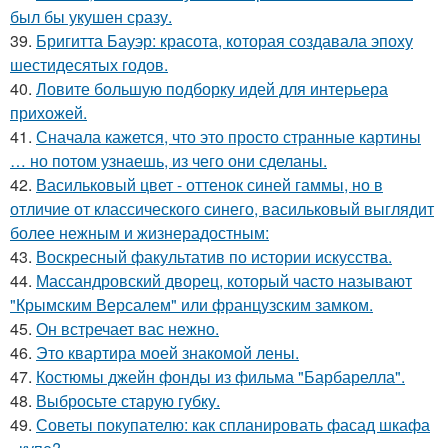
был бы укушен сразу.
39.
Бригитта Бауэр: красота, которая создавала эпоху
шестидесятых годов.
40.
Ловите большую подборку идей для интерьера
прихожей.
41.
Сначала кажется, что это просто странные картины
… но потом узнаешь, из чего они сделаны.
42.
Васильковый цвет - оттенок синей гаммы, но в
отличие от классического синего, васильковый выглядит
более нежным и жизнерадостным:
43.
Воскресный факультатив по истории искусства.
44.
Массандровский дворец, который часто называют
"Крымским Версалем" или французским замком.
45.
Он встречает вас нежно.
46.
Это квартира моей знакомой лены.
47.
Костюмы джейн фонды из фильма "Барбарелла".
48.
Выбросьте старую губку.
49.
Советы покупателю: как спланировать фасад шкафа