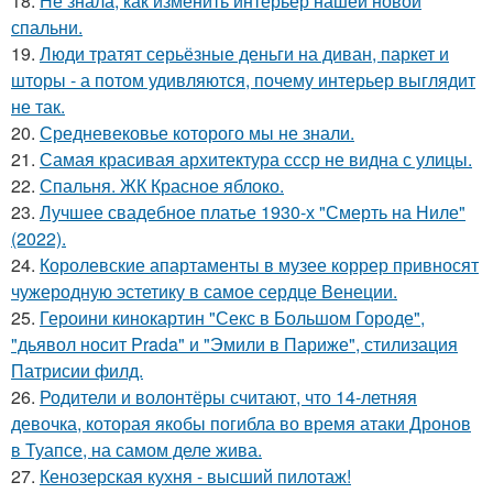
18.
Не знала, как изменить интерьер нашей новой
спальни.
19.
Люди тратят серьёзные деньги на диван, паркет и
шторы - а потом удивляются, почему интерьер выглядит
не так.
20.
Средневековье которого мы не знали.
21.
Самая красивая архитектура ссср не видна с улицы.
22.
Спальня. ЖК Красное яблоко.
23.
Лучшее свадебное платье 1930-х "Смерть на Ниле"
(2022).
24.
Королевские апартаменты в музее коррер привносят
чужеродную эстетику в самое сердце Венеции.
25.
Героини кинокартин "Секс в Большом Городе",
"дьявол носит Prada" и "Эмили в Париже", стилизация
Патрисии филд.
26.
Родители и волонтёры считают, что 14-летняя
девочка, которая якобы погибла во время атаки Дронов
в Туапсе, на самом деле жива.
27.
Кенозерская кухня - высший пилотаж!