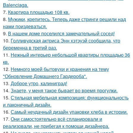
Balenciaga.
7.
Квартира площадью 108 кв.
8.
Мужики, крепитесь. Теперь даже стринги решили над
нами поиздеваться.
9.
В нашем доме поселился замечательный сосед!
10.
Голливудская актриса Энн хэтэуэй сообщила, что
беременна в третий раз.
11.
Нежный интерьер небольшой квартиры площадью 36
кв.
12.
Немного моей бытовухи и хранения на тему
"Обновление Домашнего Гардероба".
13.
Доброе утро, калиниград!
14.
Знаете, у меня такое бывает во время прогулки.
15.
Стильная мебельная композиция: функциональность
и лаконичный дизайн.
16.
Самый неудачный дизайн упаковки хлеба в истории.
17.
Они самостоятельно всё спланировали и
реализовали, не прибегая к помощи дизайнера.