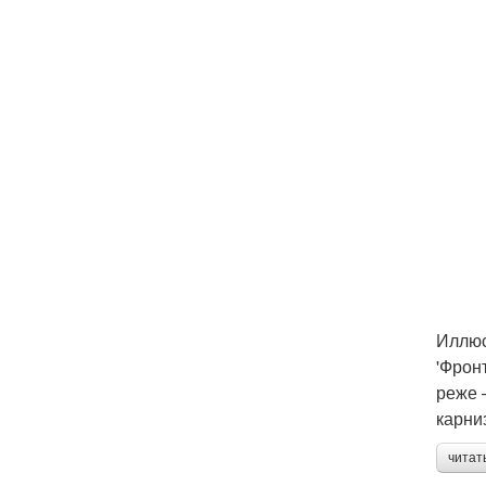
Иллюс
'Фронт
реже 
карни
читат