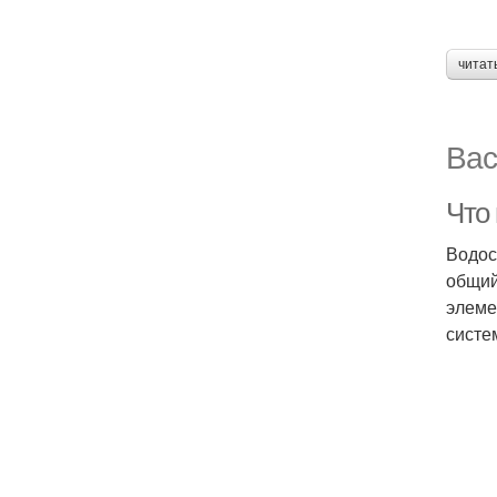
читат
Вас
Что
Водос
общий
элеме
систе