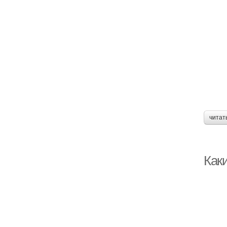
читат
Как