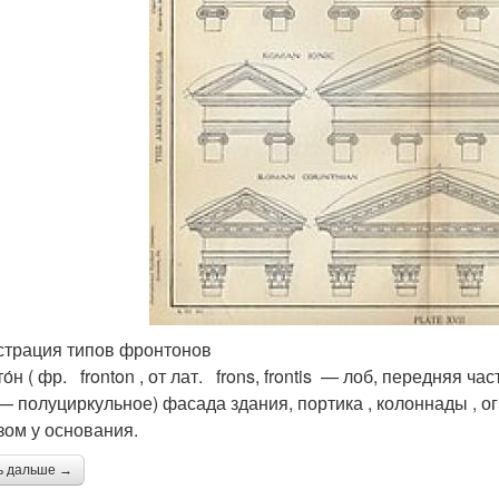
трация типов фронтонов
о́н ( фр. fronton , от лат. frons, frontis — лоб, передняя 
— полуциркульное) фасада здания, портика , колоннады , о
зом у основания.
ь дальше →