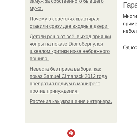
замуж за собственного бывшего
Гар
мужа.
Многи
Почему в советских квартирах
приме
ставили сразу две входные двери.
небол
Детали решают всё: выход приянки
чопры на показе Dior обернулся
Одноэ
шквалом критики из-за небрежного
пошива.
Невеста без права выбора: как
показ Samuel Cirnansck 2012 года
превратил подиум в манифест
против принуждения.
Растения как украшения интерьера.