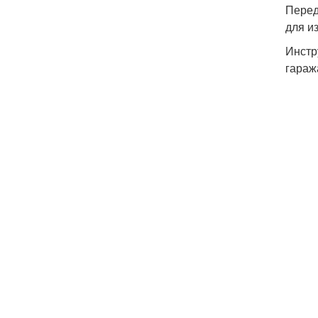
Перед
для и
Инстр
гараж