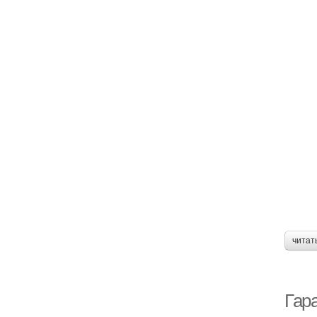
читат
Гар