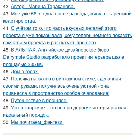
42.
Автор - Марина Тараканова.
43.
Мне уже 56, я одна после развода, живу в старенькой
квартире отца.
44.
С учётом того, что часть вкусных деталей этого
проекта я уже показывала, хочу теперь немного показать
сам объём проекта и рассказать про него.
45.
В АЛЬПАХ. Английское дизайнерское бюро
Dalrymple Studio разработало проект интерьера шале
площадью 235 кв.
46.
Дом в горах.
47.
Полочка на кухню в винтажном стиле, сделанная
своими руками, получилась очень уютной - она
привнесла в пространство особое очарование!
48.
Путешествие в прошлое.
49.
Уют в квартире - это не про дорогие интерьеры или
идеальный порядок.
50.
Мы почитаем_фэнтези.