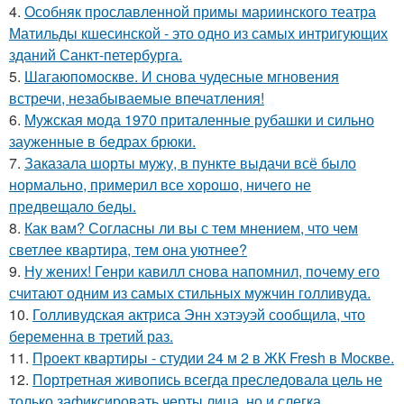
4.
Особняк прославленной примы мариинского театра
Матильды кшесинской - это одно из самых интригующих
зданий Санкт-петербурга.
5.
Шагаюпомоскве. И снова чудесные мгновения
встречи, незабываемые впечатления!
6.
Мужская мода 1970 приталенные рубашки и сильно
зауженные в бедрах брюки.
7.
Заказала шорты мужу, в пункте выдачи всё было
нормально, примерил все хорошо, ничего не
предвещало беды.
8.
Как вам? Согласны ли вы с тем мнением, что чем
светлее квартира, тем она уютнее?
9.
Ну жених! Генри кавилл снова напомнил, почему его
считают одним из самых стильных мужчин голливуда.
10.
Голливудская актриса Энн хэтэуэй сообщила, что
беременна в третий раз.
11.
Проект квартиры - студии 24 м 2 в ЖК Fresh в Москве.
12.
Портретная живопись всегда преследовала цель не
только зафиксировать черты лица, но и слегка