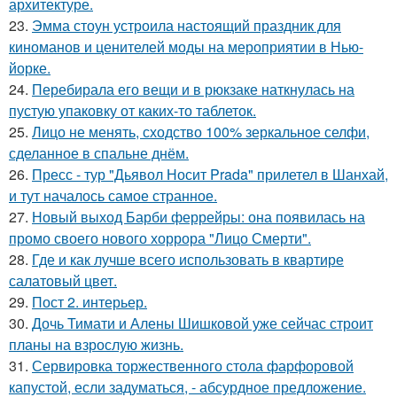
архитектуре.
23.
Эмма стоун устроила настоящий праздник для
киноманов и ценителей моды на мероприятии в Нью-
йорке.
24.
Перебирала его вещи и в рюкзаке наткнулась на
пустую упаковку от каких-то таблеток.
25.
Лицо не менять, сходство 100% зеркальное селфи,
сделанное в спальне днём.
26.
Пресс - тур "Дьявол Носит Prada" прилетел в Шанхай,
и тут началось самое странное.
27.
Новый выход Барби феррейры: она появилась на
промо своего нового хоррора "Лицо Смерти".
28.
Где и как лучше всего использовать в квартире
салатовый цвет.
29.
Пост 2. интерьер.
30.
Дочь Тимати и Алены Шишковой уже сейчас строит
планы на взрослую жизнь.
31.
Сервировка торжественного стола фарфоровой
капустой, если задуматься, - абсурдное предложение.