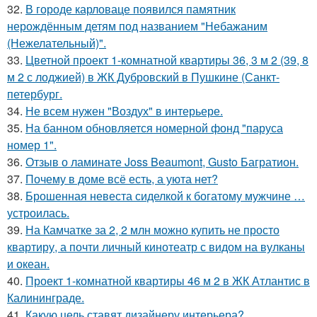
32.
В городе карловаце появился памятник
нерождённым детям под названием "Небажаним
(Нежелательный)".
33.
Цветной проект 1-комнатной квартиры 36, 3 м 2 (39, 8
м 2 с лоджией) в ЖК Дубровский в Пушкине (Санкт-
петербург.
34.
Не всем нужен "Воздух" в интерьере.
35.
На банном обновляется номерной фонд "паруса
номер 1".
36.
Отзыв о ламинате Joss Beaumont, Gusto Багратион.
37.
Почему в доме всё есть, а уюта нет?
38.
Брошенная невеста сиделкой к богатому мужчине …
устроилась.
39.
На Камчатке за 2, 2 млн можно купить не просто
квартиру, а почти личный кинотеатр с видом на вулканы
и океан.
40.
Проект 1-комнатной квартиры 46 м 2 в ЖК Атлантис в
Калининграде.
41.
Какую цель ставят дизайнеру интерьера?