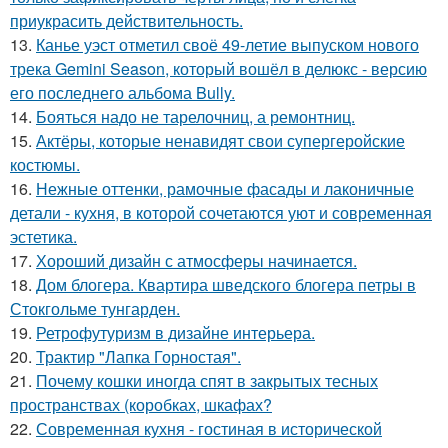
приукрасить действительность.
13.
Канье уэст отметил своё 49-летие выпуском нового
трека Gemini Season, который вошёл в делюкс - версию
его последнего альбома Bully.
14.
Бояться надо не тарелочниц, а ремонтниц.
15.
Актёры, которые ненавидят свои супергеройские
костюмы.
16.
Нежные оттенки, рамочные фасады и лаконичные
детали - кухня, в которой сочетаются уют и современная
эстетика.
17.
Хороший дизайн с атмосферы начинается.
18.
Дом блогера. Квартира шведского блогера петры в
Стокгольме тунгарден.
19.
Ретрофутуризм в дизайне интерьера.
20.
Трактир "Лапка Горностая".
21.
Почему кошки иногда спят в закрытых тесных
пространствах (коробках, шкафах?
22.
Современная кухня - гостиная в исторической