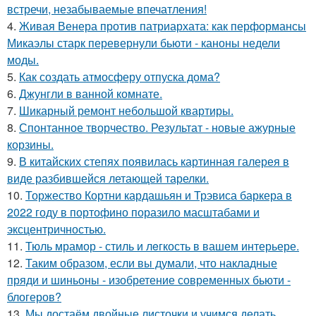
встречи, незабываемые впечатления!
4.
Живая Венера против патриархата: как перформансы
Микаэлы старк перевернули бьюти - каноны недели
моды.
5.
Как создать атмосферу отпуска дома?
6.
Джунгли в ванной комнате.
7.
Шикарный ремонт небольшой квартиры.
8.
Спонтанное творчество. Результат - новые ажурные
корзины.
9.
В китайских степях появилась картинная галерея в
виде разбившейся летающей тарелки.
10.
Торжество Кортни кардашьян и Трэвиса баркера в
2022 году в портофино поразило масштабами и
эксцентричностью.
11.
Тюль мрамор - стиль и лeгкость в вашем интерьере.
12.
Таким образом, если вы думали, что накладные
пряди и шиньоны - изобретение современных бьюти -
блогеров?
13.
Мы достаём двойные листочки и учимся делать