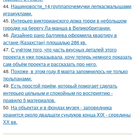
44.
Нашиновости_14 группапочемучки лепкасмалышами
игракуклами.
45.
Интерьер викторианского дома торри в небольшом
городке на берегу Ла-манша в Великобритании.
46.
Дизайнер рано балтиева оформила квартиру в
астане (Казахстан) площадью 286 кв.
47.
С учётом того, что часть вкусных деталей этого
проекта я уже показывала, хочу теперь немного показать
сам объём проекта и рассказать про него.
48.
Похоже, в этом году 8 марта запомнилось не только
тюльпанами.
49.
Есть простой приём, который помогает сделать
интерьер цельным и спокойным по восприятию -
правило 5 материалов.
50.
На объектах и в фондах музея - заповедника
хранится около двадцати сундуков конца XIX - середины
ХХ вв.