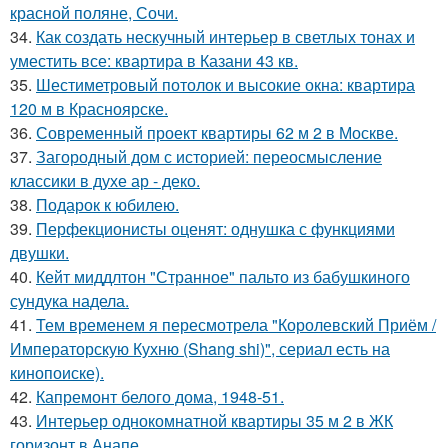
красной поляне, Сочи.
34.
Как создать нескучный интерьер в светлых тонах и
уместить все: квартира в Казани 43 кв.
35.
Шестиметровый потолок и высокие окна: квартира
120 м в Красноярске.
36.
Современный проект квартиры 62 м 2 в Москве.
37.
Загородный дом с историей: переосмысление
классики в духе ар - деко.
38.
Подарок к юбилею.
39.
Перфекционисты оценят: однушка с функциями
двушки.
40.
Кейт миддлтон "Странное" пальто из бабушкиного
сундука надела.
41.
Тем временем я пересмотрела "Королевский Приём /
Императорскую Кухню (Shang shi)", сериал есть на
кинопоиске).
42.
Капремонт белого дома, 1948-51.
43.
Интерьер однокомнатной квартиры 35 м 2 в ЖК
горизонт в Анапе.