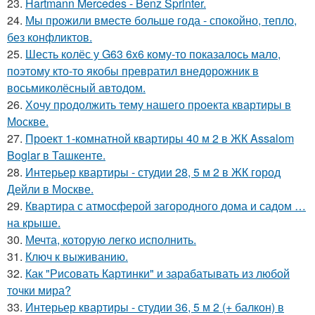
23.
Hartmann Mercedes - Benz Sprinter.
24.
Мы прожили вместе больше года - спокойно, тепло,
без конфликтов.
25.
Шесть колёс у G63 6x6 кому-то показалось мало,
поэтому кто-то якобы превратил внедорожник в
восьмиколёсный автодом.
26.
Хочу продолжить тему нашего проекта квартиры в
Москве.
27.
Проект 1-комнатной квартиры 40 м 2 в ЖК Assalom
Boglar в Ташкенте.
28.
Интерьер квартиры - студии 28, 5 м 2 в ЖК город
Дейли в Москве.
29.
Квартира с атмосферой загородного дома и садом …
на крыше.
30.
Мечта, которую легко исполнить.
31.
Ключ к выживанию.
32.
Как "Рисовать Картинки" и зарабатывать из любой
точки мира?
33.
Интерьер квартиры - студии 36, 5 м 2 (+ балкон) в