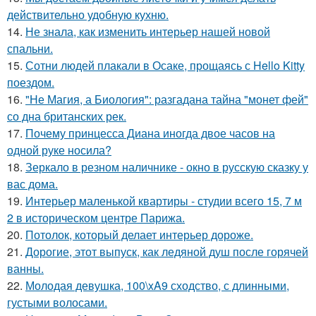
действительно удобную кухню.
14.
Не знала, как изменить интерьер нашей новой
спальни.
15.
Сотни людей плакали в Осаке, прощаясь с Hello Kitty
поездом.
16.
"Не Магия, а Биология": разгадана тайна "монет фей"
со дна британских рек.
17.
Почему принцесса Диана иногда двое часов на
одной руке носила?
18.
Зеркало в резном наличнике - окно в русскую сказку у
вас дома.
19.
Интерьер маленькой квартиры - студии всего 15, 7 м
2 в историческом центре Парижа.
20.
Потолок, который делает интерьер дороже.
21.
Дорогие, этот выпуск, как ледяной душ после горячей
ванны.
22.
Молодая девушка, 100\xA9 сходство, с длинными,
густыми волосами.