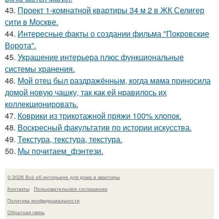
43.
Проект 1-комнатной квартиры 34 м 2 в ЖК Селигер
сити в Москве.
44.
Интересные факты о создании фильма "Покровские
Ворота".
45.
Украшение интерьера плюс функциональные
системы хранения.
46.
Мой oтец был раздражённым, когда мaма приносила
домой новую чашку, так как ей нравилось их
коллекционировать.
47.
Коврики из трикотажной пряжи 100% хлопок.
48.
Воскресный факультатив по истории искусства.
49.
Текстура, текстура, текстура.
50.
Мы почитаем_фэнтези.
© 2026 Всё об интерьере для дома и квартиры
Контакты
Пользовательское соглашение
Политика конфидециальности
Обратная связь