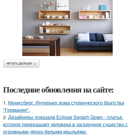
читать дальше →
Последние обновления на сайте:
1.
Кёнигсберг. Интерьер дома студенческого братства
"Германия".
2.
Дизайнеры показали Eclipse Seraph Gown - платье,
которое превращает человека в загадочное существо с
огромными чёрно-белыми крыльями.