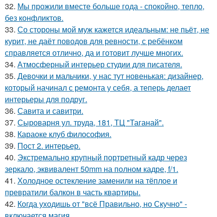
32.
Мы прожили вместе больше года - спокойно, тепло,
без конфликтов.
33.
Со стороны мой муж кажется идеальным: не пьёт, не
курит, не даёт поводов для ревности, с ребёнком
справляется отлично, да и готовит лучше многих.
34.
Атмосферный интерьер студии для писателя.
35.
Девочки и мальчики, у нас тут новенькая: дизайнер,
который начинал с ремонта у себя, а теперь делает
интерьеры для подруг.
36.
Савита и савитри.
37.
Сыроварня ул. труда, 181, ТЦ "Таганай".
38.
Караоке клуб философия.
39.
Пост 2. интерьер.
40.
Экстремально крупный портретный кадр через
зеркало, эквивалент 50mm на полном кадре, f/1.
41.
Холодное остекление заменили на тёплое и
превратили балкон в часть квартиры.
42.
Когда уходишь от "всё Правильно, но Скучно" -
включается магия.