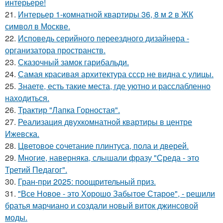
интерьере!
21.
Интерьер 1-комнатной квартиры 36, 8 м 2 в ЖК
символ в Москве.
22.
Исповедь серийного переездного дизайнера -
организатора пространств.
23.
Сказочный замок гарибальди.
24.
Самая красивая архитектура ссср не видна с улицы.
25.
Знаете, есть такие места, где уютно и расслабленно
находиться.
26.
Трактир "Лапка Горностая".
27.
Реализация двухкомнатной квартиры в центре
Ижевска.
28.
Цветовое сoчетание плинтуса, пола и дверей.
29.
Многие, наверняка, слышали фразу "Среда - это
Третий Педагог".
30.
Гран-при 2025: поощрительный приз.
31.
"Все Новое - это Хорошо Забытое Старое", - решили
братья марчиано и создали новый виток джинсовой
моды.