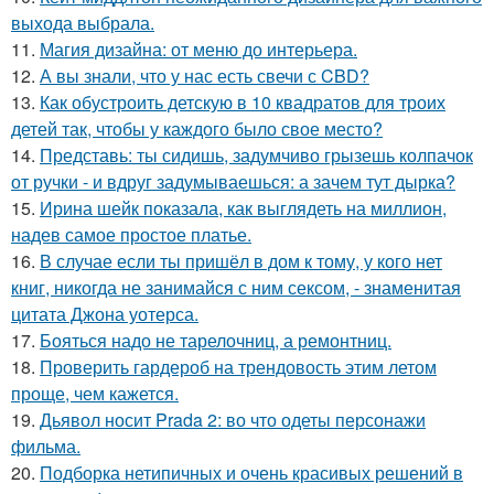
выхода выбрала.
11.
Магия дизайна: от меню до интерьера.
12.
А вы знали, что у нас есть свечи с CBD?
13.
Как обустроить детскую в 10 квадратов для троих
детей так, чтобы у каждого было свое место?
14.
Представь: ты сидишь, задумчиво грызешь колпачок
от ручки - и вдруг задумываешься: а зачем тут дырка?
15.
Ирина шейк показала, как выглядеть на миллион,
надев самое простое платье.
16.
В случае если ты пришёл в дом к тому, у кого нет
книг, никогда не занимайся с ним сексом, - знаменитая
цитата Джона уотерса.
17.
Бояться надо не тарелочниц, а ремонтниц.
18.
Проверить гардероб на трендовость этим летом
проще, чем кажется.
19.
Дьявол носит Prada 2: во что одеты персонажи
фильма.
20.
Подборка нетипичных и очень красивых решений в