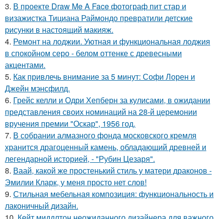
3.
В проекте Draw Me A Face фотограф пит стар и
визажистка Тициана Раймондо превратили детские
рисунки в настоящий макияж.
4.
Ремонт на лоджии. Уютная и функциональная лоджия
в спокойном серо - белом оттенке с древесными
акцентами.
5.
Как привлечь внимание за 5 минут: Софи Лорен и
Джейн мэнсфилд.
6.
Грейс келли и Одри Хепберн за кулисами, в ожидании
представления своих номинаций на 28-й церемонии
вручения премии "Оскар", 1956 год.
7.
В собрании алмазного фонда московского кремля
хранится драгоценный камень, обладающий древней и
легендарной историей, - "Рубин Цезаря".
8.
Ваай, какой же простенький стиль у матери драконов -
Эмилии Кларк, у меня просто нет слов!
9.
Стильная мебельная композиция: функциональность и
лаконичный дизайн.
10.
Кейт миддлтон неожиданного дизайнера для важного