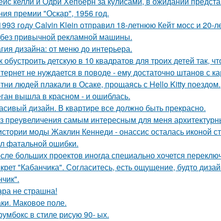
ейс келли и Одри Хепберн за кулисами, в ожидании предст
ния премии "Оскар", 1956 год.
1993 году Calvin Klein отправил 18-летнюю Кейт мосс и 20-
 без привычной рекламной машины.
гия дизайна: от меню до интерьера.
к обустроить детскую в 10 квадратов для троих детей так, ч
тернет не нуждается в поводе - ему достаточно штанов с ка
тни людей плакали в Осаке, прощаясь с Hello Kitty поездом.
ган вышла в красном - и ошиблась.
асивый дизайн. В квартире все должно быть прекрасно.
з преувеличения самым интересным для меня архитектурн
истории моды Жаклин Кеннеди - онассис осталась иконой сти
л фатальной ошибки.
сле больших проектов иногда специально хочется переключи
крет "Кабанчика". Согласитесь, есть ощущение, будто диза
нчик".
ра не страшна!
ки. Маковое поле.
румбокс в стиле рисую 90- ых.