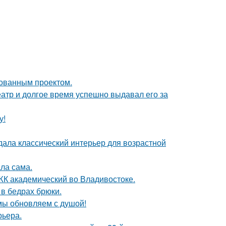
кованным проектом.
тр и долгое время успешно выдавал его за
у!
дала классический интерьер для возрастной
ла сама.
в ЖК академический во Владивостоке.
в бедрах брюки.
 мы обновляем с душой!
рьера.