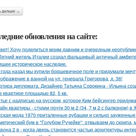
ь дальше →
ледние обновления на сайте:
вет! Хочу поделиться моим давним и очередным неопубли
Летний житель Италии создал фальшивый античный амфитеа
ящее историческое наследие.
 года назад мы купили борщевичное поле и придумали мечт
ображение в ванной на ул. генерала Григорова, д. 36!
ртира дипломата. Дизайнер Татьяна Сорокина - Ильина соз
в квартире площадью 82, 5 кв.
тье с надписью на русском, которое Ким бейсингер придума
айн квартиры - студии почти 30 м 2 (34, 7 м 2 с балконом) 
ская мода 1970 приталенные рубашки и сильно зауженные 
метический бум в "Голубом Ручейке": отмываем до скрипа,
вона 2 в - когда дверь становится частью архитектуры инте