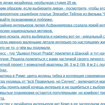
я дочки дизайнера: необычная студия 25 кв.
ким образом, если выбираете диван - посмотрите, чтобы ег
вероятное свадебное платье Элизабет Тейлор из фильма "О
вайте познакомимся поближе.
зайнер интерьеров лилия Асфандиярова создала яркий инт
рских национальных мотивов.
вно искала, долго выбирала и наконец вот он - идеальный с
огда именно маленькие детали интерьер по-настоящему ж
это не то, о чём вы подумали.
есс - тур "Дьявол Носит Prada" прилетел в Шанхай, и тут н
кухне. Решила поделиться с вами частичкой своего личного
етной проект 1-комнатной квартиры 36, 3 м 2 (39, 8 м 2 с 
бург.
артира в Риме: цвета долины тибра и коллекция современно
гда уходишь от "всё Правильно, но Скучно" - включается ма
обы понять какой хочешь интерьер и не ошибиться с выбор
крытые планировки остаются популярными, но комфорт тре
та.
гостях у дизайнера интерьеров кит Кемп в ее загородном д