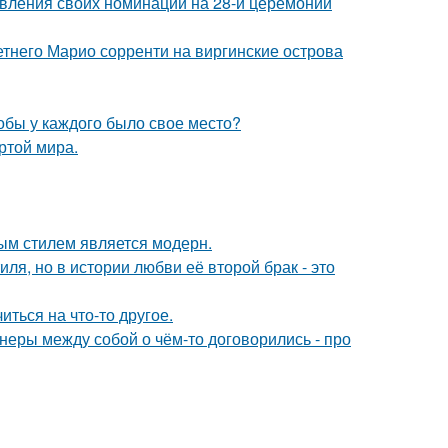
авления своих номинаций на 28-й церемонии
летнего Марио сорренти на виргинские острова
тобы у каждого было свое место?
ртой мира.
ым стилем является модерн.
ля, но в истории любви её второй брак - это
ться на что-то другое.
йнеры между собой о чём-то договорились - про