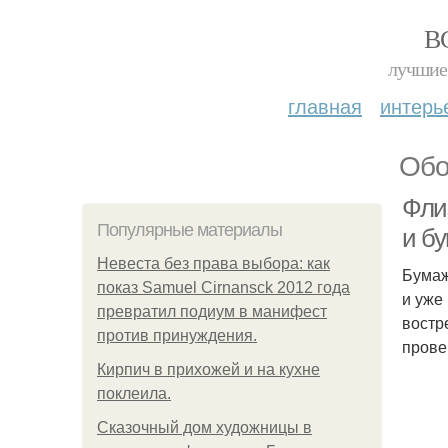
В
лучшие 
главная
интерь
Обо
Фли
Популярные материалы
и б
Невеста без права выбора: как
Бумаж
показ Samuel Cirnansck 2012 года
и уже
превратил подиум в манифест
востр
против принуждения.
прове
Кирпич в прихожей и на кухне
поклеила.
Сказочный дом художницы в