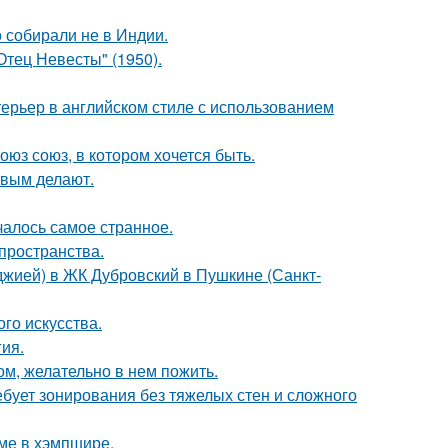
о собирали не в Индии.
тец Невесты" (1950).
ерьер в английском стиле с использованием
оюз союз, в котором хочется быть.
ивым делают.
ачалось самое странное.
 пространства.
лоджией) в ЖК Дубровский в Пушкине (Санкт-
го искусства.
гия.
ом, желательно в нем пожить.
бует зонирования без тяжелых стен и сложного
оме в хэмпшире.