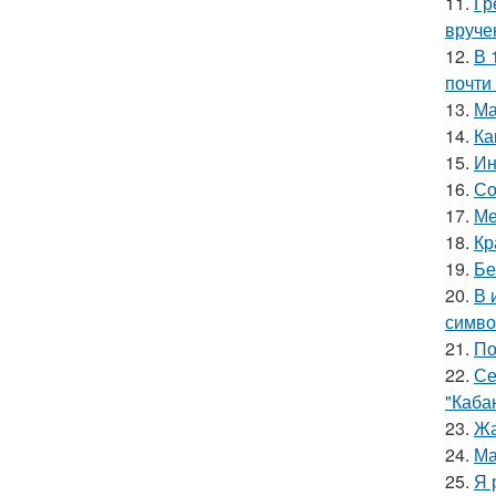
11.
Гр
вруче
12.
В 
почти
13.
Ма
14.
Ка
15.
Ин
16.
Со
17.
Ме
18.
Кр
19.
Бе
20.
В 
симво
21.
По
22.
Се
"Каба
23.
Жа
24.
Ма
25.
Я 