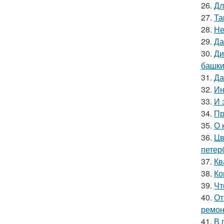
26.
Дл
27.
Та
28.
Не
29.
Да
30.
Ди
башки
31.
Да
32.
Ин
33.
И 
34.
Пр
35.
О 
36.
Цв
петер
37.
Кв
38.
Ко
39.
Чт
40.
От
ремон
41.
В 