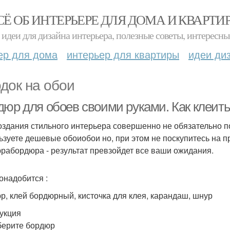
СЁ ОБ ИНТЕРЬЕРЕ ДЛЯ ДОМА И КВАРТИ
идеи для дизайна интерьера, полезные советы, интересны
ер для дома
интерьер для квартиры
идеи ди
док на обои
дюр для обоев своими руками. Как клеит
оздания стильного интерьера совершенно не обязательно п
ьзуете дешевые обоиобои но, при этом не поскупитесь на п
рабордюра - результат превзойдет все ваши ожидания.
онадобится :
р, клей бордюрный, кисточка для клея, карандаш, шнур
укция
берите бордюр