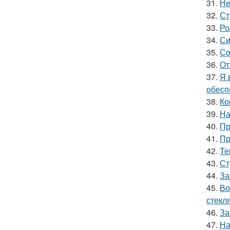
31.
Не
32.
Ст
33.
Ро
34.
Си
35.
Со
36.
От
37.
Я 
обесп
38.
Ко
39.
На
40.
Пр
41.
Пр
42.
Те
43.
Ст
44.
За
45.
Во
стекл
46.
За
47.
На