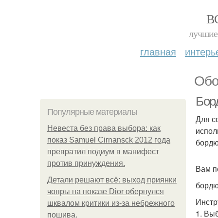
В
лучшие 
главная
интерь
Обо
Бор
Популярные материалы
Для с
Невеста без права выбора: как
испол
показ Samuel Cirnansck 2012 года
бордю
превратил подиум в манифест
против принуждения.
Вам п
Детали решают всё: выход приянки
бордю
чопры на показе Dior обернулся
Инстр
шквалом критики из-за небрежного
1. Вы
пошива.