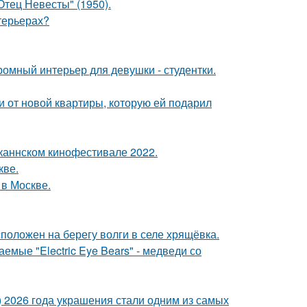
тец Невесты" (1950).
нтерьерах?
ромный интерьер для девушки - студентки.
ючи от новой квартиры, которую ей подарил
каннском кинофестивале 2022.
кве.
 в Москве.
положен на берегу волги в селе хрящёвка.
емые "Electric Eye Bears" - медведи со
t) 2026 года украшения стали одним из самых