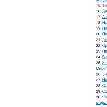
15.
Тю
16.
Дл
17.
А 
18.
Ид
19.
На
20.
По
21.
Дж
22.
Ср
23.
Пр
24.
В 
25.
Ко
Мире"
26.
Зн
27.
На
28.
Сл
29.
Од
30.
"В
моды.