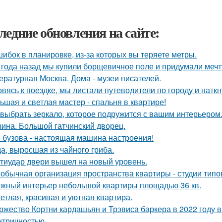
ледние обновления на сайте:
шибок в планировке, из-за которых вы теряете метры.
 года назад мы купили борщевичное поле и придумали мечт
ературная Москва. Дома - музеи писателей.
овясь к поездке, мы листали путеводители по городу и нат
ьшая и светлая мастер - спальня в квартире!
 выбрать зеркало, которое подружится с вашим интерьером
чина. Большой гатчинский дворец.
 бузова - настоящая машина настроения!
а, выросшая из чайного гриба.
тиудар двери вышел на новый уровень.
обычная организация пространства квартиры - студии типо
жный интерьер небольшой квартиры площадью 36 кв.
етлая, красивая и уютная квартира.
ржество Кортни кардашьян и Трэвиса баркера в 2022 году
нтричностью.