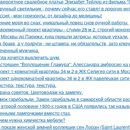
вероятное свадебное платье Элизабет Тейлор из фильма "О
рунный светильник - почему сейчас его ставят в дорогих и
ссия - мои горизонты: от дизайна до медицины!
яние моря во снах: уникальный ловец снов ручной работы.
временный проект квартиры - студии 28 м 2. строгий монох
 Москвы до Парижа: куда пришли актрисы, которые уехали.
в браке, а у подруги - ни штампа, ни обязательств, зато кл
еченный мужчина.
гда хочется выключить шум.
стоящее "Воплощение Гламура": Алессандра амбросио на 
оект 1-комнатной квартиры 34 м 2 в ЖК Селигер сити в Мос
оект однокомнатной квартиры 36 м 2 в ЖК павелецкая сити
кстура, текстура, текстура.
рана советов. Цветоводам на заметку.
мок гарибальди. Замок гарибальди в самарской области рас
 второй половине 1900-х годов в США появились так называ
янными лампочками вместо глаз.
чем нужна химчистка мебели?
 показе женской зимней коллекции сен Лоран (Saint Lauren