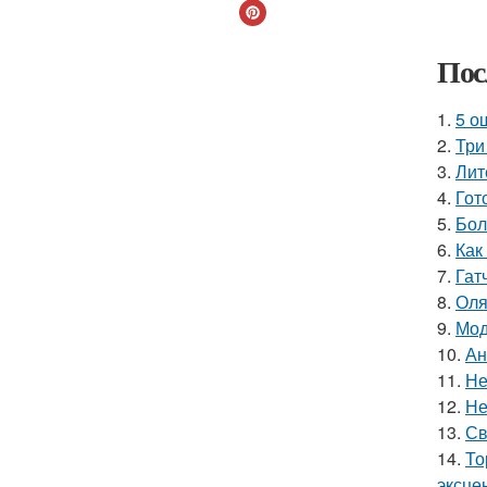
Пос
1.
5 о
2.
Три
3.
Лит
4.
Гот
5.
Бол
6.
Как
7.
Гат
8.
Оля
9.
Мод
10.
Ан
11.
Не
12.
Не
13.
Св
14.
То
эксце