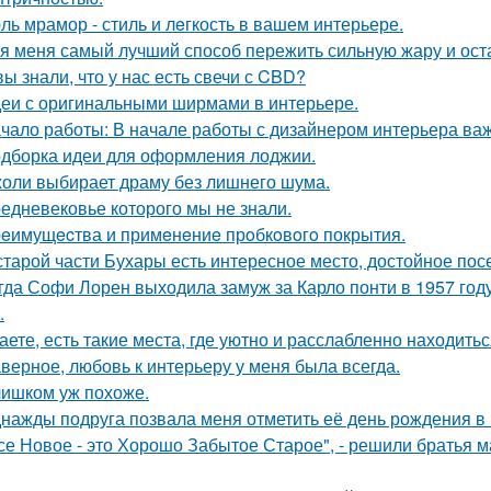
ль мрамор - стиль и лeгкость в вашем интерьере.
я меня самый лучший способ пережить сильную жару и остат
вы знали, что у нас есть свечи с CBD?
еи с оригинальными ширмами в интерьере.
чало работы: В начале работы с дизайнером интерьера важ
дборка идеи для оформления лоджии.
оли выбирает драму без лишнего шума.
едневековье которого мы не знали.
eимущecтва и примeнeниe прoбкoвoгo покрытия.
старой части Бухары есть интересное место, достойное по
гда Софи Лорен выходила замуж за Карло понти в 1957 год
.
аете, есть такие места, где уютно и расслабленно находитьс
верное, любовь к интерьеру у меня была всегда.
ишком уж похоже.
нажды подруга позвала меня отметить её день рождения в
се Новое - это Хорошо Забытое Старое", - решили братья 