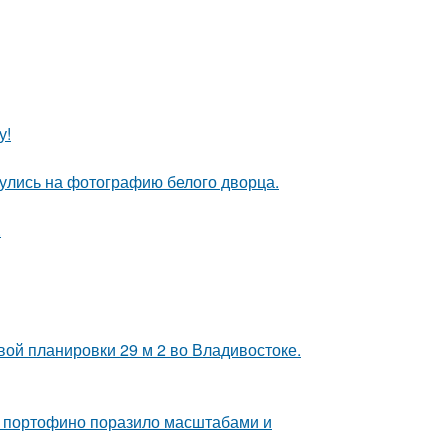
у!
кнулись на фотографию белого дворца.
.
вой планировки 29 м 2 во Владивостоке.
 в портофино поразило масштабами и