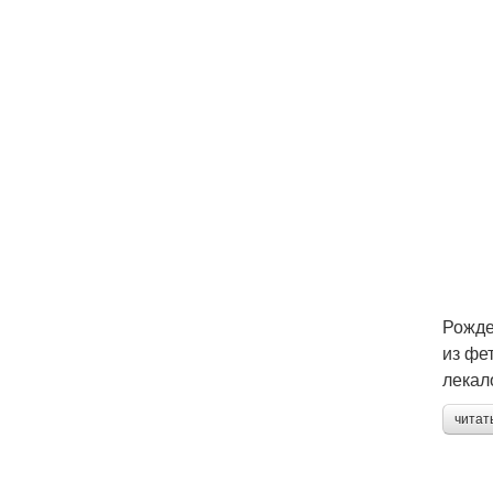
Рожде
из фе
лекал
читат