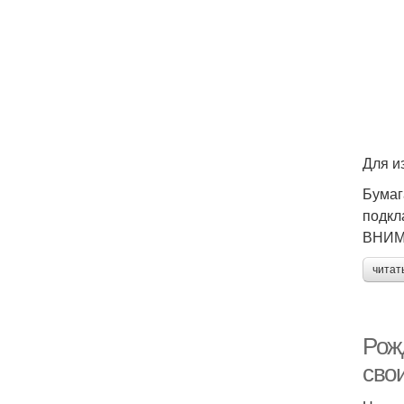
Для и
Бумаг
подкл
ВНИМА
читат
Рож
сво