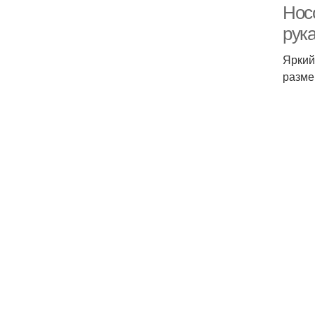
Нос
рук
Яркий
разме