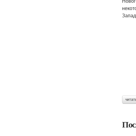
Новог
некот
Запад
читат
Пос