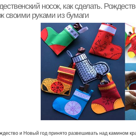
дественский носок, как сделать. Рождест
ок своими руками из бумаги
ждество и Новый год принято развешивать над камином кра