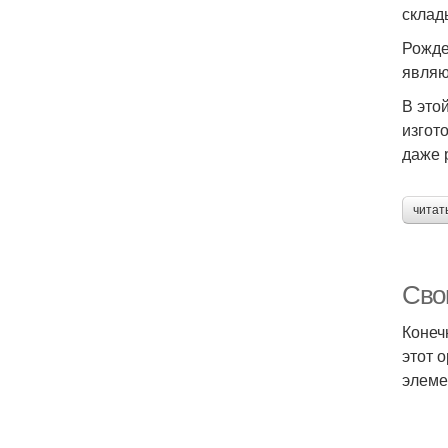
склад
Рожде
являю
В это
изгот
даже 
читат
Сво
Конеч
этот 
элеме