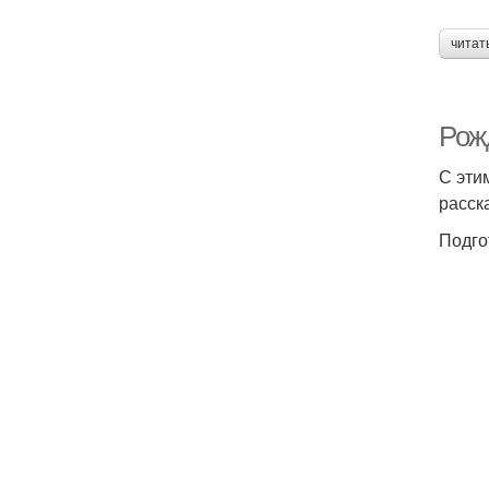
читат
Рож
С эти
расск
Подго