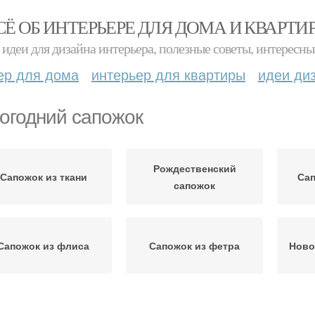
СЁ ОБ ИНТЕРЬЕРЕ ДЛЯ ДОМА И КВАРТИ
идеи для дизайна интерьера, полезные советы, интересны
ер для дома
интерьер для квартиры
идеи ди
огодний сапожок
Рождественский
Сапожок из ткани
Сап
сапожок
Сапожок из флиса
Сапожок из фетра
Ново
овогодние носочки
Новогодний образ