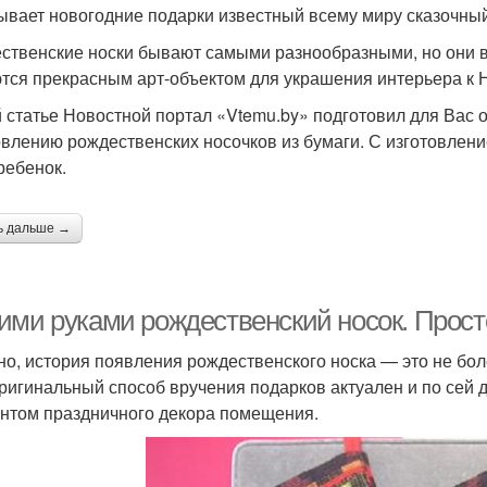
ывает новогодние подарки известный всему миру сказочны
ственские носки бывают самыми разнообразными, но они вс
тся прекрасным арт-объектом для украшения интерьера к Н
й статье Новостной портал «Vtemu.by» подготовил для Вас 
овлению рождественских носочков из бумаги. С изготовлен
ребенок.
ь дальше →
ими руками рождественский носок. Прост
но, история появления рождественского носка — это не бол
оригинальный способ вручения подарков актуален и по сей д
нтом праздничного декора помещения.