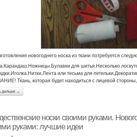
зготовления новогоднего носка из ткани потребуется следу
а.Карандаш.Ножницы.Булавки для шитья.Несколько лоскуто
адки.Иголка.Нитки.Лента или тесьма для петельки.Декорат
НИЕ! Ткань, которая будет находиться с лицевой стороны,
ь дальше →
дественские носки своими руками. Новог
ими руками: лучшие идеи