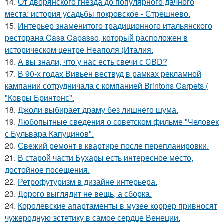
14.
От дворянского гнезда до популярного дачного
места: история усадьбы покровское - Стрешнево.
15.
Интерьер знаменитого традиционного итальянского
ресторана Casa Capasso, который расположен в
историческом центре Неаполя (Италия.
16.
А вы знали, что у нас есть свечи с CBD?
17.
В 90-х годах Вивьен вествуд в рамках рекламной
кампании сотрудничала с компанией Brintons Carpets (
"Ковры Бринтонс".
18.
Джоли выбирает драму без лишнего шума.
19.
Любопытные сведения о советском фильме "Человек
с Бульвара Капуцинов".
20.
Свежий ремонт в квартире после перепланировки.
21.
В старой части Бухары есть интересное место,
достойное посещения.
22.
Ретрофутуризм в дизайне интерьера.
23.
Дорого выглядит не вещь, а сборка.
24.
Королевские апартаменты в музее коррер привносят
чужеродную эстетику в самое сердце Венеции.