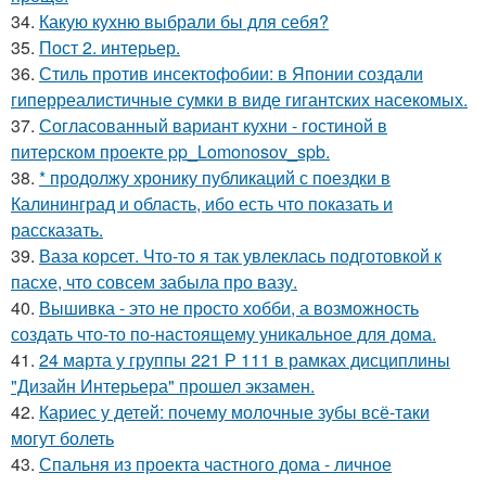
34.
Какую кухню выбрали бы для себя?
35.
Пост 2. интерьер.
36.
Стиль против инсектофобии: в Японии создали
гиперреалистичные сумки в виде гигантских насекомых.
37.
Согласованный вариант кухни - гостиной в
питерском проекте pp_Lomonosov_spb.
38.
* продолжу хронику публикаций с поездки в
Калининград и область, ибо есть что показать и
рассказать.
39.
Ваза корсет. Что-то я так увлеклась подготовкой к
пасхе, что совсем забыла про вазу.
40.
Вышивка - это не просто хобби, а возможность
создать что-то по-настоящему уникальное для дома.
41.
24 марта у группы 221 Р 111 в рамках дисциплины
"Дизайн Интерьера" прошел экзамен.
42.
Кариес у детей: почему молочные зубы всё-таки
могут болеть
43.
Спальня из проекта частного дома - личное