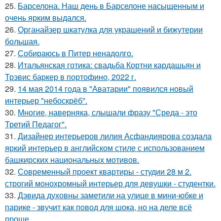
25.
Барселона. Наш день в Барселоне насыщенным и
очень ярким выдался.
26.
Органайзер шкатулка для украшений и бижутерии
большая.
27.
Собираюсь в Питер ненадолго.
28.
Итальянская готика: свадьба Кортни кардашьян и
Трэвис баркер в портофино, 2022 г.
29.
14 мая 2014 года в "Аватарии" появился новый
интерьер "небоскрёб".
30.
Многие, наверняка, слышали фразу "Среда - это
Третий Педагог".
31.
Дизайнер интерьеров лилия Асфандиярова создала
яркий интерьер в английском стиле с использованием
башкирских национальных мотивов.
32.
Современный проект квартиры - студии 28 м 2.
строгий монохромный интерьер для девушки - студентки.
33.
Дэвида духовны заметили на улице в мини-юбке и
парике - звучит как повод для шока, но на деле всё
проще.