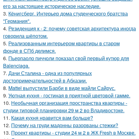
его за настоящее историческое наследие.
3.
Кёнигсберг. Интерьер дома студенческого братства
"Германия".
4.
Резиденция к - 2: почему советская архитектура иногда
говорила шёпотом.
5.
Реализованным интерьером квартиры в старом
фонде в СПб делимся.
6.
Пьерпаоло пиччоли показал свой первый кутюр для
Balenciaga.
7.
Дачи Сталина - одна из популярных
достопримечательностей в Абхазии.
8.
Mattel выпустили Барби в виде майли Сайрус.
9.
Уютная кухня - гостиная в приятной цветовой гамме.
10.
Необычная организация пространства квартиры -
студии типовой планировки 29 м 2 во Владивостоке.
11.
Какая кухня нравится вам больше?
12.
Почему на груди мадонны разорваны стежки?
13.
Проект квартиры - студии 24 м 2 в ЖК Fresh в Москве.