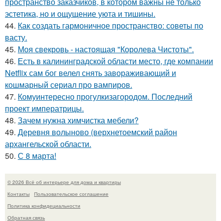
пространство заказчиков, в котором важны не только
эстетика, но и ощущение уюта и тишины.
44.
Как создать гармоничное пространство: советы по
васту.
45.
Моя свекровь - настоящая "Королева Чистоты".
46.
Есть в калининградской области место, где компании
Netflix сам бог велел снять завораживающий и
кошмарный сериал про вампиров.
47.
Комуинтересно прогулкизагородом. Последний
проект императрицы.
48.
Зачем нужна химчистка мебели?
49.
Деревня волыново (верхнетоемский район
архангельской области.
50.
С 8 марта!
© 2026 Всё об интерьере для дома и квартиры
Контакты
Пользовательское соглашение
Политика конфидециальности
Обратная связь