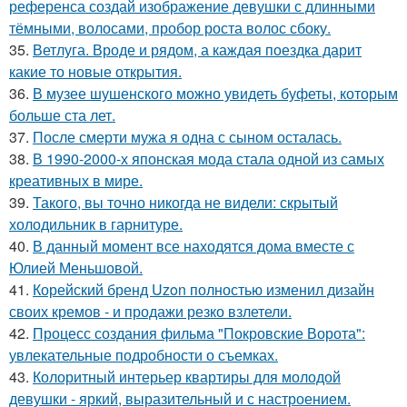
референса создай изображение девушки с длинными
тёмными, волосами, пробор роста волос сбоку.
35.
Ветлуга. Вроде и рядом, а каждая поездка дарит
какие то новые открытия.
36.
В музее шушенского можно увидеть буфеты, которым
больше ста лет.
37.
После смерти мужа я одна с сыном осталась.
38.
В 1990-2000-х японская мода стала одной из самых
креативных в мире.
39.
Такого, вы точно никогда не видели: скрытый
холодильник в гарнитуре.
40.
В данный момент все находятся дома вместе с
Юлией Меньшовой.
41.
Корейский бренд Uzon полностью изменил дизайн
своих кремов - и продажи резко взлетели.
42.
Процесс создания фильма "Покровские Ворота":
увлекательные подробности о съемках.
43.
Колоритный интерьер квартиры для молодой
девушки - яркий, выразительный и с настроением.