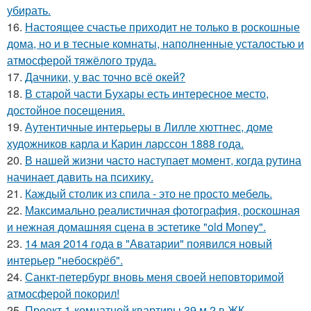
убирать.
16.
Настоящее счастье приходит не только в роскошные
дома, но и в тесные комнаты, наполненные усталостью и
атмосферой тяжёлого труда.
17.
Дачники, у вас точно всё окей?
18.
В старой части Бухары есть интересное место,
достойное посещения.
19.
Аутентичные интерьеры в Лилле хюттнес, доме
художников карла и Карин ларссон 1888 года.
20.
В нашей жизни часто наступает момент, когда рутина
начинает давить на психику.
21.
Каждый столик из спила - это не просто мебель.
22.
Максимально реалистичная фотография, роскошная
и нежная домашняя сцена в эстетике "old Money".
23.
14 мая 2014 года в "Аватарии" появился новый
интерьер "небоскрёб".
24.
Санкт-петербург вновь меня своей неповторимой
атмосферой покорил!
25.
Проект 1-комнатной квартиры 39 м 2 в ЖК