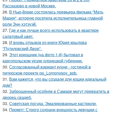
Рассказово в новой Москве.
26.
В Нью-йорке состоялась премьера фильма "Мать
Мария", которую посетила исполнительница главной
роли Энн хэтэуэй.
27.
Где и как лучше всего использовать в квартире
салатовый цвет.
28.
И вновь отрывок из книги Юрия крылова
"Путиловский Двор".
29.
Этот кокошник (на фото 1-8) бытовал в
каргопольском уезде олонецкой губернии.
30.
Согласованный вариант кухни - гостиной в
питерском проекте pp_Lomonosov_spb.
31.
Вам кажется, что вы создали для кошки идеальный
дом?
32.
Заброшенный особняк в Самаре могут превратить в
дворец свадеб.
33.
Советская посуда. Эмалированные кастрюли.
34.
Промпт: Строго сохрани внешность девушки с