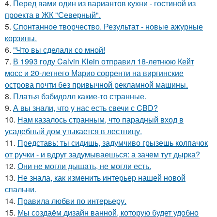
4.
Перед вами один из вариантов кухни - гостиной из
проекта в ЖК "Северный".
5.
Спонтанное творчество. Результат - новые ажурные
корзины.
6.
"Что вы сделали со мной!
7.
В 1993 году Calvin Klein отправил 18-летнюю Кейт
мосс и 20-летнего Марио сорренти на виргинские
острова почти без привычной рекламной машины.
8.
Платья бэбидолл какие-то странные.
9.
А вы знали, что у нас есть свечи с CBD?
10.
Нам казалось странным, что парадный вход в
усадебный дом утыкается в лестницу.
11.
Представь: ты сидишь, задумчиво грызешь колпачок
от ручки - и вдруг задумываешься: а зачем тут дырка?
12.
Они не могли дышать, не могли есть.
13.
Не знала, как изменить интерьер нашей новой
спальни.
14.
Правила любви по интеpьеpу.
15.
Мы создаём дизайн ванной, которую будет удобно