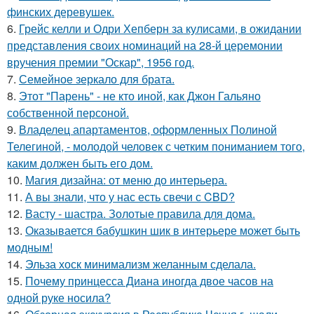
финских деревушек.
6.
Грейс келли и Одри Хепберн за кулисами, в ожидании
представления своих номинаций на 28-й церемонии
вручения премии "Оскар", 1956 год.
7.
Семейное зеркало для брата.
8.
Этот "Парень" - не кто иной, как Джон Гальяно
собственной персоной.
9.
Владелец апартаментов, оформленных Полиной
Телегиной, - молодой человек с четким пониманием того,
каким должен быть его дом.
10.
Магия дизайна: от меню до интерьера.
11.
А вы знали, что у нас есть свечи с CBD?
12.
Васту - шастра. Золотые правила для дома.
13.
Оказывается бабушкин шик в интерьере может быть
модным!
14.
Эльза хоск минимализм желанным сделала.
15.
Почему принцесса Диана иногда двое часов на
одной руке носила?