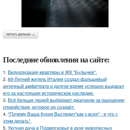
читать дальше →
Последние обновления на сайте:
1.
Визуализация квартиры в ЖК "Булычев".
2.
69-Летний житель Италии создал фальшивый
античный амфитеатр и долгое время успешно выдавал
его за настоящее историческое наследие.
3.
Всё больше людей выбирают джапанди за ощущение
спокойствия, которое он создаёт.
4.
"Почему Ваша Кухня Выглядит"как у всех" - и что с
этим делать".
5.
Уютная дача в Подмосковье в духе живописных