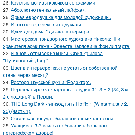
26.
Круглые мотивы крючком со схемами.
27.
Абсолютно гениальный лайфхак.
28.
Яркая евродвушка для молодой художницы.
29.
И это не то, о чём вы подумали.
30.
Идеи для дома * дизайн интерьера.
31.
Мастерская придворного художника Николая II и
хранителя эрмитажа - Эрнеста Карловича фон липгарта.
32.
И вновь отрывок из книги Юрия крылова
"Путиловский Двор".
33.
Цвет в интерьере: как не устать от собственной
стены через месяц?
34.
Ресторан русской кухни "Редактор".
35.
Перепланировка квартиры - студии 31, 3 м 2 (34, 3 м
2 с лоджией) в Перми.
36.
THE Long Dark - эпизод пять Hotfix 1 (Wintermute v 2.
23) (часть 1).
37.
Советская посуда. Эмалированные кастрюли.
38.
Учащиеся 3-3 класса побывали в большом
петергофском дворце!