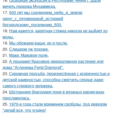
16.
Обзорная экскурсия в Республике Чечня г. шали
мечеть пророка Мухаммеда.
17.
500 лет мы соединяем_небо_и_землю
округ_с_пятивековой_историей
богородскому_поселению_500.
18.
Нам кажется, каретная стяжка никогда не выйдет из
моды.
19.
Мы обожаем ваши: до и после.
20.
Слишком уж похоже.
21.
Маки. Маковое поле.
22.
А продаже! Красивое декоративное растение для
дома "Аглонема Ferst Diamond".
23.
Скромная просьба, произнесённая с искренностью и
детской наивностью, способна смягчить сердце даже
самого сурового человека.
24.
Шотландия благодаря пони в вязаных кардиганах
прославилась.
25.
1970-е года стали временем свободы, под девизом
"делай все, что угодно!