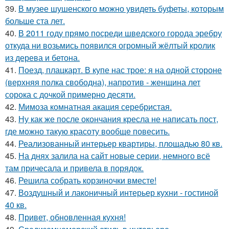
39.
В музее шушенского можно увидеть буфеты, которым
больше ста лет.
40.
В 2011 году прямо посреди шведского города эребру
откуда ни возьмись появился огромный жёлтый кролик
из дерева и бетона.
41.
Поезд, плацкарт. В купе нас трое: я на одной стороне
(верхняя полка свободна), напротив - женщина лет
сорока с дочкой примерно десяти.
42.
Мимоза комнатная акация серебристая.
43.
Ну как же после окончания кресла не написать пост,
где можно такую красоту вообще повесить.
44.
Реализованный интерьер квартиры, площадью 80 кв.
45.
На днях залила на сайт новые серии, немного всё
там причесала и привела в порядок.
46.
Решила собрать корзиночки вместе!
47.
Воздушный и лаконичный интерьер кухни - гостиной
40 кв.
48.
Привет, обновленная кухня!