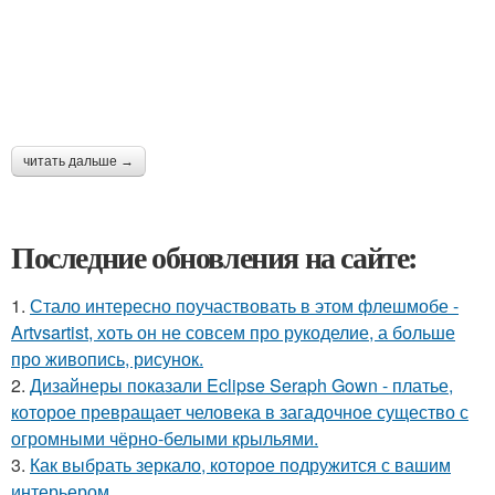
читать дальше →
Последние обновления на сайте:
1.
Стало интересно поучаствовать в этом флешмобе -
Artvsartist, хоть он не совсем про рукоделие, а больше
про живопись, рисунок.
2.
Дизайнеры показали Eclipse Seraph Gown - платье,
которое превращает человека в загадочное существо с
огромными чёрно-белыми крыльями.
3.
Как выбрать зеркало, которое подружится с вашим
интерьером.