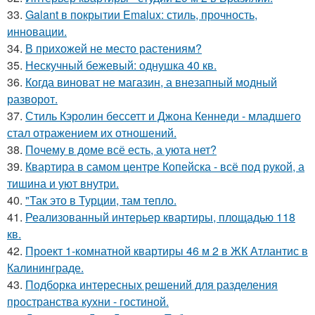
33.
Galant в покрытии Emalux: стиль, прочность,
инновации.
34.
В прихожей не место растениям?
35.
Нескучный бежевый: однушка 40 кв.
36.
Когда виноват не магазин, а внезапный модный
разворот.
37.
Стиль Кэролин бессетт и Джона Кеннеди - младшего
стал отражением их отношений.
38.
Почему в доме всё есть, а уюта нет?
39.
Квартира в самом центре Копейска - всё под рукой, а
тишина и уют внутри.
40.
"Так это в Турции, там тепло.
41.
Реализованный интерьер квартиры, площадью 118
кв.
42.
Проект 1-комнатной квартиры 46 м 2 в ЖК Атлантис в
Калининграде.
43.
Подборка интересных решений для разделения
пространства кухни - гостиной.