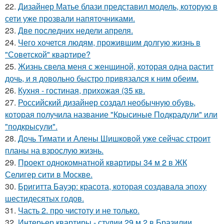
22.
Дизайнер Матье блази представил модель, которую в
сети уже прозвали напяточниками.
23.
Две последних недели апреля.
24.
Чего хочется людям, прожившим долгую жизнь в
"Советской" квартире?
25.
Жизнь свела меня с женщиной, которая одна растит
дочь, и я довольно быстро привязался к ним обеим.
26.
Кухня - гостиная, прихожая (35 кв.
27.
Российский дизайнер создал необычную обувь,
которая получила название "Крысиные Подкрадули" или
"подкрысули".
28.
Дочь Тимати и Алены Шишковой уже сейчас строит
планы на взрослую жизнь.
29.
Проект однокомнатной квартиры 34 м 2 в ЖК
Селигер сити в Москве.
30.
Бригитта Бауэр: красота, которая создавала эпоху
шестидесятых годов.
31.
Часть 2. про чистоту и не только.
32.
Интерьер квартиры - студии 29 м 2 в Бразилии.