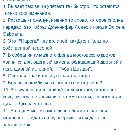
4.
Бывает так: вещи улетают так быстро, что остаются
только воспоминания.
5.
Роскошь - пожалуй, именно то слово, которое сполна
передаст этот образ Дженнифер Лопес с показа Dolce &
Gabbana.
6.
Этот "Парень" - не кто иной, как Джон Гальяно
собственной персоной.
7.
В собрании алмазного фонда московского кремля
хранится драгоценный камень, обладающий древней и
легендарной историей, - "Рубин Цезаря".
8.
Светлая, красивая и уютная квартира.
9.
Боишься ошибиться с цветом в интерьере?
10.
В случае если ты пришёл в дом к тому, у кого нет
книг, никогда не занимайся с ним сексом, - знаменитая
цитата Джона уотерса.
11.
Ваш дом может буквально обнимать вас или
медленно съедать вашу энергию - и вы даже не
заметите как.