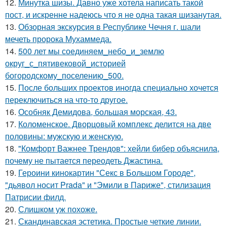
12.
Минутка шизы. Давно уже хотела написать такой
пост, и искренне надеюсь что я не одна такая шизанутая.
13.
Обзорная экскурсия в Республике Чечня г. шали
мечеть пророка Мухаммеда.
14.
500 лет мы соединяем_небо_и_землю
округ_с_пятивековой_историей
богородскому_поселению_500.
15.
После больших проектов иногда специально хочется
переключиться на что-то другое.
16.
Особняк Демидова, большая морская, 43.
17.
Коломенское. Дворцовый комплекс делится на две
половины: мужскую и женскую.
18.
"Комфорт Важнее Трендов": хейли бибер объяснила,
почему не пытается переодеть Джастина.
19.
Героини кинокартин "Секс в Большом Городе",
"дьявол носит Prada" и "Эмили в Париже", стилизация
Патрисии филд.
20.
Слишком уж похоже.
21.
Скандинавская эстетика. Простые четкие линии.