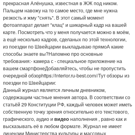
прекрасная Алёнушка, известная в ЖЖ под ником.
Пальцем навожу на то самое место, где мне нужна
резкость и жму "снять". В этот самый момент
фотоаппарат делает "клац" и шикарный кадр на вашей
карте. Посмотреть что у меня получается можно в моём,
а ещё несколько кадров, сделаных по этой технологии,
из поездки по Швейцарии выкладываю прямоА какие
способы знаете вы?Напомню про основные
требования:- камера с - специальное приложение на
вашем смартфонеДобавляйтесь, чтобы не пропустить
очередной обзорhttps://interior.ru-best.com//Тут обзоры из
поездки по Швейцарии:
Данный журнал является личным дневником,
содержащим частные мнения автора. В соответствии со
статьёй 29 Конституции РФ, каждый человек может иметь
собственную точку зрения относительно его текстового,
графического, аудио и
видео
наполнения , равно как и
высказывать её в любом формате. Журнал не имеет
лицензии Министерства культуры и массовых