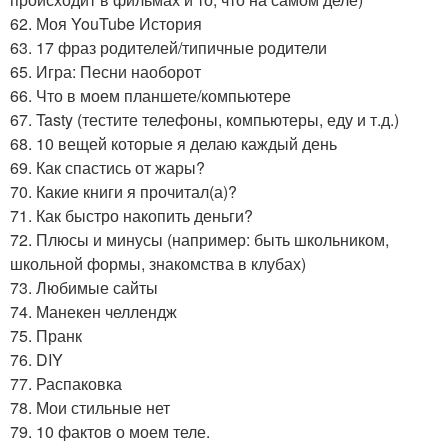
62. Моя YouTube История
63. 17 фраз родителей/типичные родители
65. Игра: Песни наоборот
66. Что в моем планшете/компьютере
67. Tasty (тестите телефоны, компьютеры, еду и т.д.)
68. 10 вещей которые я делаю каждый день
69. Как спастись от жары?
70. Какие книги я прочитал(а)?
71. Как быстро накопить деньги?
72. Плюсы и минусы (например: быть школьником,
школьной формы, знакомства в клубах)
73. Любимые сайты
74. Манекен челлендж
75. Пранк
76. DIY
77. Распаковка
78. Мои стильные нет
79. 10 фактов о моем теле.