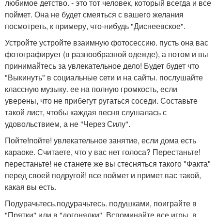
любимое детство. - это тот человек, который всегда и все
поймет. Она не будет смеяться с вашего желания
посмотреть, к примеру, что-нибудь "Диснеевское".
Устройте устройте взаимную фотосессию. пусть она вас
фотографирует (в разнообразной одежде), а потом и вы
принимайтесь за увлекательное дело! Будет будет что
"Выкинуть" в социальные сети и на сайты. послушайте
классную музыку. ее на полную громкость, если
уверены, что не прибегут ругаться соседи. Составьте
такой лист, чтобы каждая песня слушалась с
удовольствием, а не "Через Силу".
Пойте!пойте! увлекательное занятие, если дома есть
караоке. Считаете, что у вас нет голоса? Перестаньте!
перестаньте! не станете же вы стесняться такого "Факта"
перед своей подругой! все поймет и примет вас такой,
какая вы есть.
Подурачьтесь.подурачьтесь. подушками, поиграйте в
"Прятки" или в "догонялки". Вспоминайте все игры, в