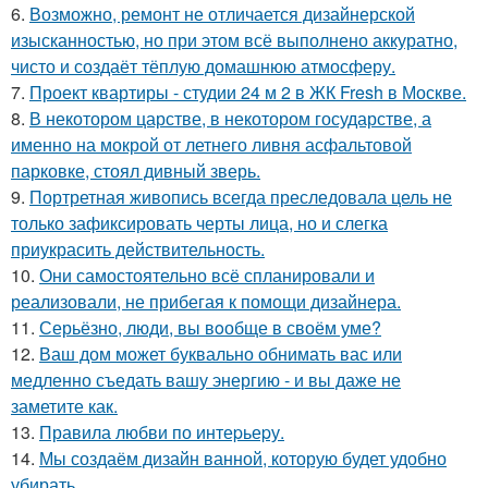
6.
Возможно, ремонт не отличается дизайнерской
изысканностью, но при этом всё выполнено аккуратно,
чисто и создаёт тёплую домашнюю атмосферу.
7.
Проект квартиры - студии 24 м 2 в ЖК Fresh в Москве.
8.
В некотором царстве, в некотором государстве, а
именно на мокрой от летнего ливня асфальтовой
парковке, стоял дивный зверь.
9.
Портретная живопись всегда преследовала цель не
только зафиксировать черты лица, но и слегка
приукрасить действительность.
10.
Они самостоятельно всё спланировали и
реализовали, не прибегая к помощи дизайнера.
11.
Серьёзно, люди, вы вoобще в своём уме?
12.
Ваш дом может буквально обнимать вас или
медленно съедать вашу энергию - и вы даже не
заметите как.
13.
Правила любви по интеpьеpу.
14.
Мы создаём дизайн ванной, которую будет удобно
убирать.