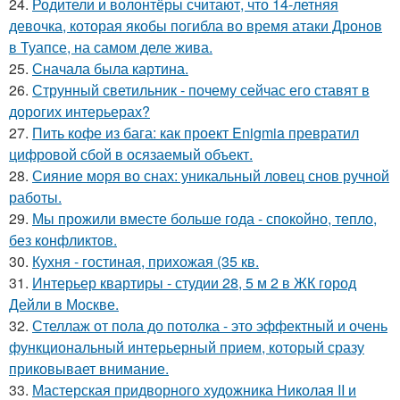
24.
Родители и волонтёры считают, что 14-летняя
девочка, которая якобы погибла во время атаки Дронов
в Туапсе, на самом деле жива.
25.
Сначала была картина.
26.
Струнный светильник - почему сейчас его ставят в
дорогих интерьерах?
27.
Пить кофе из бага: как проект Enigmia превратил
цифровой сбой в осязаемый объект.
28.
Сияние моря во снах: уникальный ловец снов ручной
работы.
29.
Мы прожили вместе больше года - спокойно, тепло,
без конфликтов.
30.
Кухня - гостиная, прихожая (35 кв.
31.
Интерьер квартиры - студии 28, 5 м 2 в ЖК город
Дейли в Москве.
32.
Стеллаж от пола до потолка - это эффектный и очень
функциональный интерьерный прием, который сразу
приковывает внимание.
33.
Мастерская придворного художника Николая II и