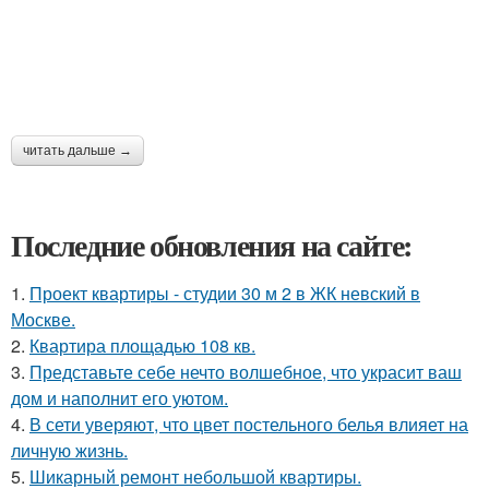
читать дальше →
Последние обновления на сайте:
1.
Проект квартиры - студии 30 м 2 в ЖК невский в
Москве.
2.
Квартира площадью 108 кв.
3.
Представьте себе нечто волшебное, что украсит ваш
дом и наполнит его уютом.
4.
В сети уверяют, что цвет постельного белья влияет на
личную жизнь.
5.
Шикарный ремонт небольшой квартиры.