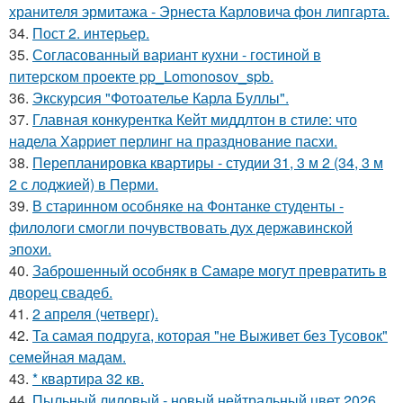
хранителя эрмитажа - Эрнеста Карловича фон липгарта.
34.
Пост 2. интерьер.
35.
Согласованный вариант кухни - гостиной в
питерском проекте pp_Lomonosov_spb.
36.
Экскурсия "Фотоателье Карла Буллы".
37.
Главная конкурентка Кейт миддлтон в стиле: что
надела Харриет перлинг на празднование пасхи.
38.
Перепланировка квартиры - студии 31, 3 м 2 (34, 3 м
2 с лоджией) в Перми.
39.
В старинном особняке на Фонтанке студенты -
филологи смогли почувствовать дух державинской
эпохи.
40.
Заброшенный особняк в Самаре могут превратить в
дворец свадеб.
41.
2 апреля (четверг).
42.
Та самая подруга, которая "не Выживет без Тусовок"
семейная мадам.
43.
* квартира 32 кв.
44.
Пыльный лиловый - новый нейтральный цвет 2026