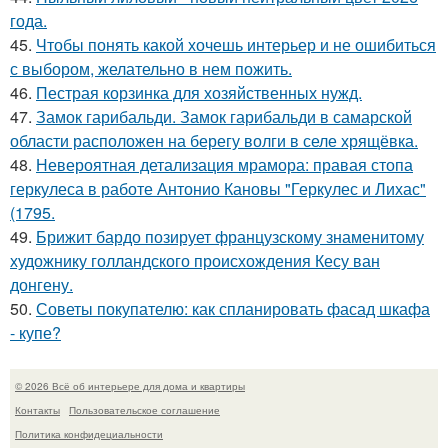
года.
45.
Чтобы понять какой хочешь интерьер и не ошибиться
с выбором, желательно в нем пожить.
46.
Пестрая корзинка для хозяйственных нужд.
47.
Замок гарибальди. Замок гарибальди в самарской
области расположен на берегу волги в селе хрящёвка.
48.
Невероятная детализация мрамора: правая стопа
геркулеса в работе Антонио Кановы "Геркулес и Лихас"
(1795.
49.
Брижит бардо позирует французскому знаменитому
художнику голландского происхождения Кесу ван
донгену.
50.
Советы покупателю: как спланировать фасад шкафа
- купе?
© 2026 Всё об интерьере для дома и квартиры
Контакты
Пользовательское соглашение
Политика конфидециальности