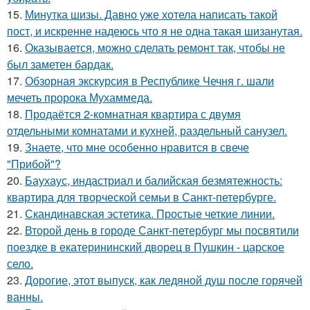
15.
Минутка шизы. Давно уже хотела написать такой
пост, и искренне надеюсь что я не одна такая шизанутая.
16.
Оказывается, можно сделать ремонт так, чтобы не
был заметен бардак.
17.
Обзорная экскурсия в Республике Чечня г. шали
мечеть пророка Мухаммеда.
18.
Продаётся 2-комнатная квартира с двумя
отдельными комнатами и кухней, раздельный санузел.
19.
Знаете, что мне особенно нравится в свече
"Прибой"?
20.
Баухаус, индастриал и балийская безмятежность:
квартира для творческой семьи в Санкт-петербурге.
21.
Скандинавская эстетика. Простые четкие линии.
22.
Второй день в городе Санкт-петербург мы посвятили
поездке в екатерининский дворец в Пушкин - царское
село.
23.
Дорогие, этот выпуск, как ледяной душ после горячей
ванны.